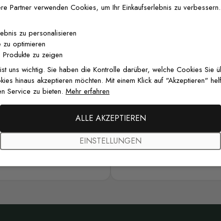
utiqueHotel
@heykatiecarpenter
re Partner verwenden Cookies, um Ihr Einkaufserlebnis zu verbessern.
lebnis zu personalisieren
 zu optimieren
 Produkte zu zeigen
alle kundenfotos ansehen
 ist uns wichtig. Sie haben die Kontrolle darüber, welche Cookies Sie 
es hinaus akzeptieren möchten. Mit einem Klick auf "Akzeptieren" helf
n Service zu bieten.
Mehr erfahren
ALLE AKZEPTIEREN
EINSTELLUNGEN
4.7
ird als
Ausgezeichnet
bewertet