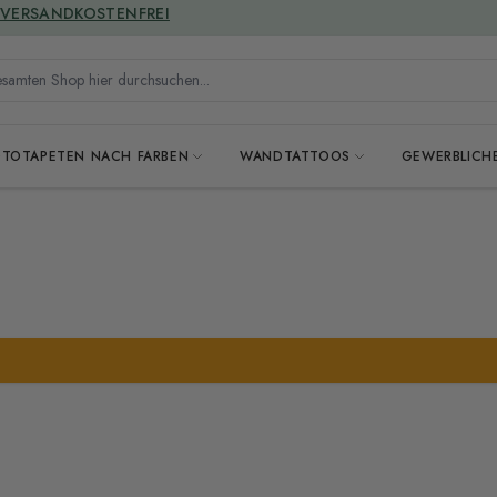
GREENGUARD ZERTIFIZIERT
VERSANDKOSTENFREI
mten Shop hier durchsuchen...
OTOTAPETEN NACH FARBEN
WANDTATTOOS
GEWERBLICH