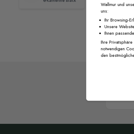
@Katherine Black
@Sofsbo
Wallmur und unse
uns:
Ihr Browsing-Er
Unsere Website
Ihnen passende
Ihre Privatsphäre
notwendigen Cooki
den bestmögliche
Wallmur
w