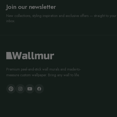
Join our newsletter
New collections, styling inspiration and exclusive offers — straight to your
inbox.
Premium peel-and-stick wall murals and made-to-
measure custom wallpaper. Bring any wall to life.