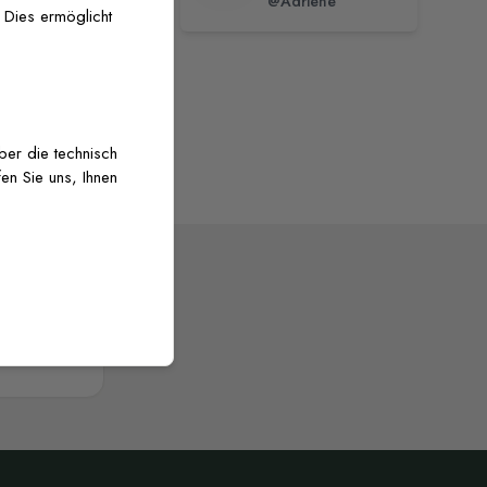
@ececelebican
@Adriene
 Dies ermöglicht
über die technisch
en Sie uns, Ihnen