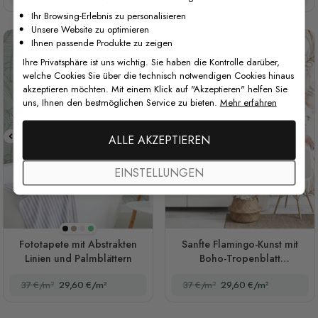
Ihr Browsing-Erlebnis zu personalisieren
Unsere Website zu optimieren
Ihnen passende Produkte zu zeigen
Ihre Privatsphäre ist uns wichtig. Sie haben die Kontrolle darüber,
welche Cookies Sie über die technisch notwendigen Cookies hinaus
akzeptieren möchten. Mit einem Klick auf "Akzeptieren" helfen Sie
uns, Ihnen den bestmöglichen Service zu bieten.
Mehr erfahren
ALLE AKZEPTIEREN
EINSTELLUNGEN
Schwarz
Braun
Rosa
Grün
Fototapete mit Abstrakten
Sanfte Flamingo-Kunst mit
Linien und Palmblättern
Boho-Tropenblatt
Fototapete
37 €/m²
29,60 €/m²
37 €/m²
29,60 €/m²