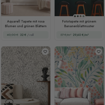
Stil 1
Stil 2
Stil 3
Stil 4
Aquarell Tapete mit rosa
Fototapete mit grünem
Blumen und grünen Blättern
Bananenblattmuster
40,00 €
32 €
/ roll
37 €/m²
29,60 €/m²