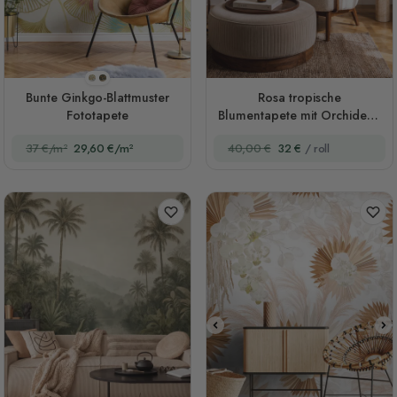
Stil 1(Original)
Stil 2
Bunte Ginkgo-Blattmuster
Rosa tropische
Fototapete
Blumentapete mit Orchideen
und Fächerpalmen
37 €/m²
29,60 €/m²
40,00 €
32 €
/ roll