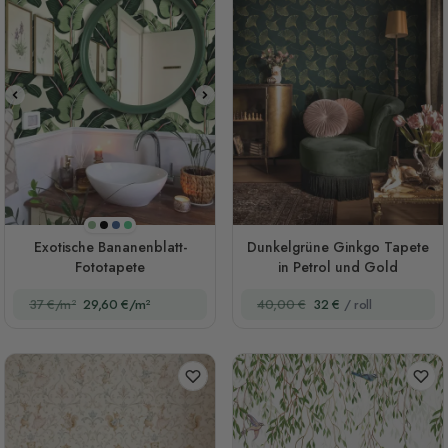
Olivgrün
Schwarz
Dunkelblau
Grün
Exotische Bananenblatt-
Dunkelgrüne Ginkgo Tapete
Fototapete
in Petrol und Gold
37 €/m²
29,60 €/m²
40,00 €
32 €
/ roll