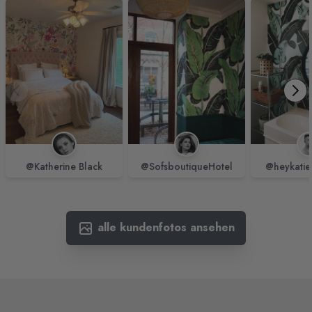
@Katherine Black
@SofsboutiqueHotel
@heykatie
alle kundenfotos ansehen