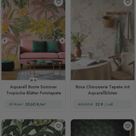
Stil 1
Stil 2
Aquarell Bunte Sommer
Rosa Chinoiserie Tapete mit
Tropische Blätter Fototapete
Aquarellblüten
37 €/m²
29,60 €/m²
40,00 €
32 €
/ roll