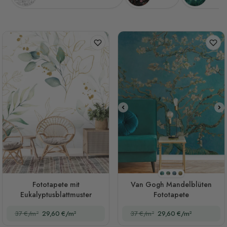
Stil 1
Stil 2
Stil 3
Stil 4
Fototapete mit
Van Gogh Mandelblüten
Eukalyptusblattmuster
Fototapete
37 €/m²
29,60 €/m²
37 €/m²
29,60 €/m²