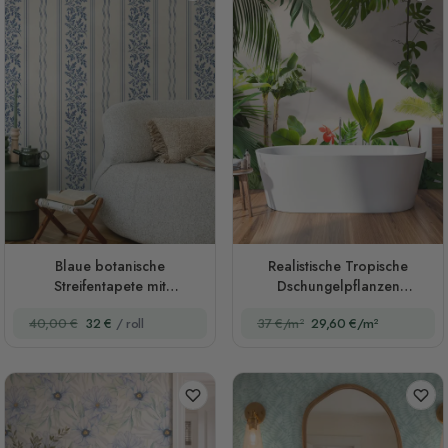
Blaue botanische
Realistische Tropische
Streifentapete mit
Dschungelpflanzen
Blätterzweigen
Landschafts-Fototapete
40,00 €
32 €
/ roll
37 €/m²
29,60 €/m²