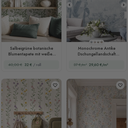
Stil 1
Stil 2
Stil 3
Stil 4
Salbeigrüne botanische
Monochrome Antike
Blumentapete mit weißen
Dschungellandschaft
Mohnblüten
Fototapete
40,00 €
32 €
/ roll
37 €/m²
29,60 €/m²