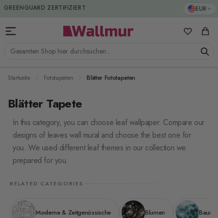
Zum Inhalt springen
EUR
GREENGUARD ZERTIFIZIERT
Meine Favo
Ware
Gesamten Shop hier durchsuchen...
Startseite
Fototapeten
Blätter Fototapeten
Blätter Tapete
In this category, you can choose leaf wallpaper. Compare our
designs of leaves wall mural and choose the best one for
you. We used different leaf themes in our collection we
prepared for you.
RELATED CATEGORIES
Moderne & Zeitgenössische
Blumen
Baum 