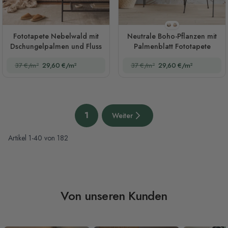
Stil 1
Stil 2
Fototapete Nebelwald mit
Neutrale Boho-Pflanzen mit
Dschungelpalmen und Fluss
Palmenblatt Fototapete
37 €/m²
29,60 €/m²
37 €/m²
29,60 €/m²
Seite
1
Weiter
Sie lesen gerade die Seite
Nächste Seite
Artikel
1
-
40
von
182
Von unseren Kunden