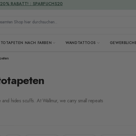
VERSANDKOSTENFREI
mten Shop hier durchsuchen...
OTOTAPETEN NACH FARBEN
WANDTATTOOS
GEWERBLICH
peten
totapeten
e and hides scuffs. At Wallmur, we carry small repeats