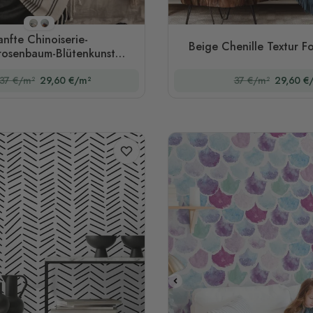
Stil 1
Stil 2
anfte Chinoiserie-
Beige Chenille Textur F
trosenbaum-Blütenkunst
Fototapete
37 €/m²
29,60 €/m²
37 €/m²
29,60 €