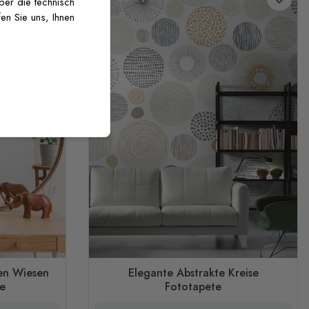
über die technisch
en Sie uns, Ihnen
en Wiesen
Elegante Abstrakte Kreise
e
Fototapete