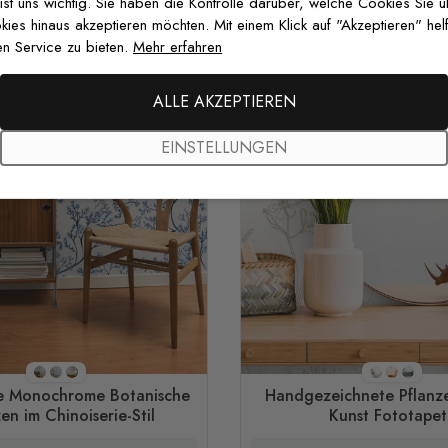
 ist uns wichtig. Sie haben die Kontrolle darüber, welche Cookies Sie 
es hinaus akzeptieren möchten. Mit einem Klick auf "Akzeptieren" helf
n Service zu bieten.
Mehr erfahren
ALLE AKZEPTIEREN
EINSTELLUNGEN
Stil 1
Stil 2
Stil 3
Stil 1
Stil 2
Stil 3
e Monochrome Botanische
Handgezeichnete Pflanz
en im Chinoiserie-Stil
Kunst Fototapet