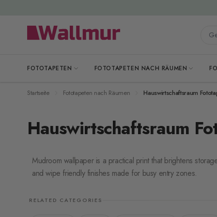
Zum Inhalt springen
Gesa
FOTOTAPETEN
FOTOTAPETEN NACH RÄUMEN
F
Startseite
Fototapeten nach Räumen
Hauswirtschaftsraum Fotota
Hauswirtschaftsraum Fo
Mudroom wallpaper is a practical print that brightens storag
and wipe friendly finishes made for busy entry zones.
RELATED CATEGORIES