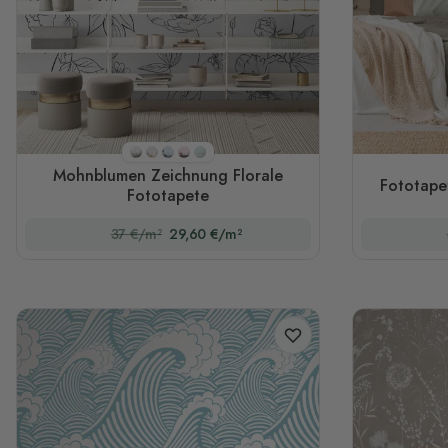
Stil 2(schwarz und weiß)
Stil 1
Stil 3
Stil 4
Stil 5
Mohnblumen Zeichnung Florale
Fototape
Fototapete
37 €/m²
29,60 €/m²