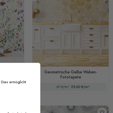
Geometrische Gelbe Waben-
totapete
Fototapete
 Dies ermöglicht
/m²
37 €/m²
29,60 €/m²