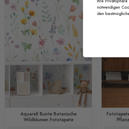
Ihre Privatsphäre
notwendigen Cooki
den bestmögliche
Aquarell Bunte Botanische
Fototapet
Wildblumen Fototapete
Pflanz