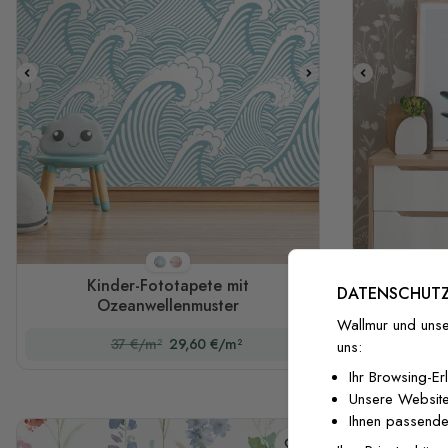
Stil 1
Stil 2
Kinder-Fototapete mit
Fototape
DATENSCHUTZ
Ozeanwellenmuster
neutra
Wallmur und unse
37 €/m²
29,60 €/m²
uns:
Ihr Browsing-Er
Unsere Website
Ihnen passende