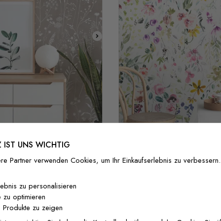
Stil 1
Stil 2
ten im Bohemian-Stil mit
 IST UNS WICHTIG
Aquarell Wildblumen Fo
len Wildblumenfarben
re Partner verwenden Cookies, um Ihr Einkaufserlebnis zu verbessern.
37 €/m²
29,60 €/m²
37 €/m²
29,60 €
lebnis zu personalisieren
 zu optimieren
 Produkte zu zeigen