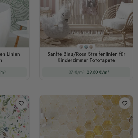
n
Stil 1
Stil 2
Stil 3
en Linien
Sanfte Blau/Rosa Streifenlinien für
n
Kinderzimmer Fototapete
/m²
37 €/m²
29,60 €/m²