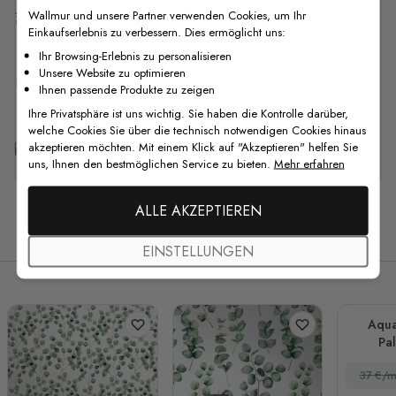
Wallmur und unsere Partner verwenden Cookies, um Ihr
Versand & Rückgabe
Einkaufserlebnis zu verbessern. Dies ermöglicht uns:
Ihr Browsing-Erlebnis zu personalisieren
Unsere Website zu optimieren
F.A.Q
Ihnen passende Produkte zu zeigen
Ihre Privatsphäre ist uns wichtig. Sie haben die Kontrolle darüber,
welche Cookies Sie über die technisch notwendigen Cookies hinaus
Kostenlose Anpassung
akzeptieren möchten. Mit einem Klick auf "Akzeptieren" helfen Sie
uns, Ihnen den bestmöglichen Service zu bieten.
Mehr erfahren
ALLE AKZEPTIEREN
Verwandte Produkte
EINSTELLUNGEN
Aqua
Pa
Fo
37 €/m