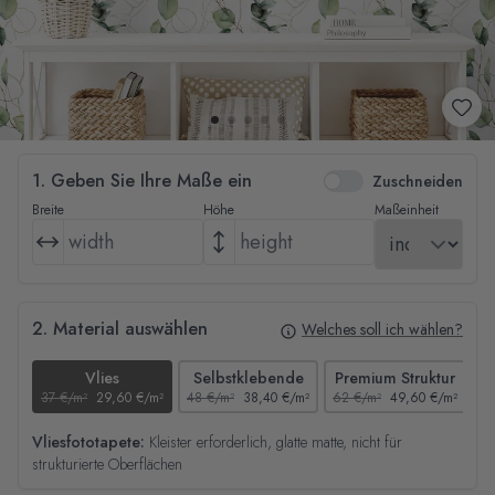
1. Geben Sie Ihre Maße ein
Zuschneiden
Breite
Höhe
Maßeinheit
2. Material auswählen
Welches soll ich wählen?
Vlies
Selbstklebende
Premium Struktur
37 €/m²
29,60 €/m²
48 €/m²
38,40 €/m²
62 €/m²
49,60 €/m²
44
Vliesfototapete:
Kleister erforderlich, glatte matte, nicht für
strukturierte Oberflächen