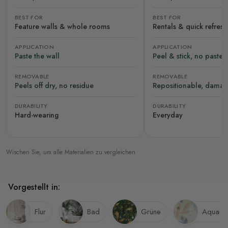
BEST FOR
BEST FOR
Feature walls & whole rooms
Rentals & quick refres
APPLICATION
APPLICATION
Paste the wall
Peel & stick, no paste
REMOVABLE
REMOVABLE
Peels off dry, no residue
Repositionable, damag
DURABILITY
DURABILITY
Hard-wearing
Everyday
Wischen Sie, um alle Materialien zu vergleichen
Vorgestellt in:
Flur
Bad
Grüne
Aquarel