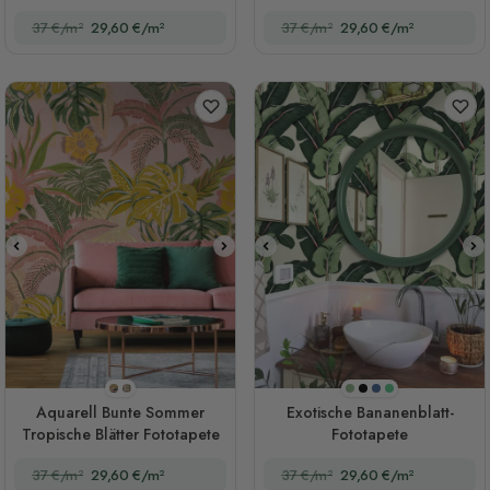
Niedliche Giraffe Safari Tiere
37 €/m²
29,60 €/m²
37 €/m²
29,60 €/m²
Stil 1
Stil 2
Olivgrün
Schwarz
Dunkelblau
Grün
Aquarell Bunte Sommer
Exotische Bananenblatt-
Tropische Blätter Fototapete
Fototapete
37 €/m²
29,60 €/m²
37 €/m²
29,60 €/m²