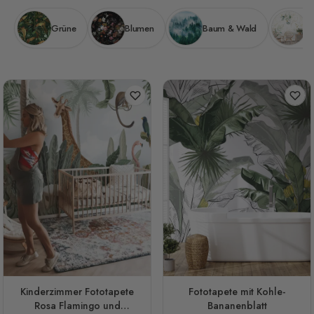
Grüne
Blumen
Baum & Wald
Bl
Kinderzimmer Fototapete
Fototapete mit Kohle-
Rosa Flamingo und
Bananenblatt