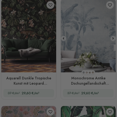
Stil 1
Stil 2
Stil 3
Stil 4
Aquarell Dunkle Tropische
Monochrome Antike
Kunst mit Leopard
Dschungellandschaft
Fototapete
Fototapete
37 €/m²
29,60 €/m²
37 €/m²
29,60 €/m²