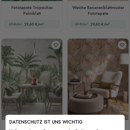
Fototapete Tropisches
Weiche Bananenblattmuster
Palmblatt
Fototapete
37 €/m²
29,60 €/m²
37 €/m²
29,60 €/m²
DATENSCHUTZ IST UNS WICHTIG
Aquarell Vintage Tropischer
Rosa tropische