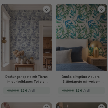
Dschungeltapete mit Tieren
Dunkelolivgrüne Aquarell
im dunkelblauen Toile de
Blättertapete mit weißem
Jouy
Grund
40,00 €
32 €
/ roll
40,00 €
32 €
/ roll