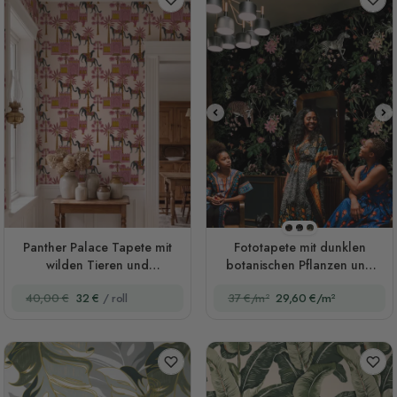
Stil 1
Stil 2
Stil 3
Panther Palace Tapete mit
Fototapete mit dunklen
wilden Tieren und
botanischen Pflanzen und
tropischem Laub
Tieren
40,00 €
32 €
/ roll
37 €/m²
29,60 €/m²