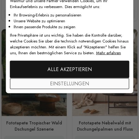
Wallmur und unsere Partner verwenden Cookies, um Ihr
Wald Fototapete
Blumentapete mit Orchideen
Einkaufserlebnis zu verbessern. Dies ermöglicht uns:
und Fächerpalmen
37 €/m²
29,60 €/m²
40,00 €
32 €
/ roll
Ihr Browsing-Erlebnis zu personalisieren
Unsere Website zu optimieren
Ihnen passende Produkte zu zeigen
Ihre Privatsphäre ist uns wichtig. Sie haben die Kontrolle darüber,
welche Cookies Sie über die technisch notwendigen Cookies hinaus
akzeptieren möchten. Mit einem Klick auf "Akzeptieren" helfen Sie
uns, Ihnen den bestmöglichen Service zu bieten.
Mehr erfahren
ALLE AKZEPTIEREN
EINSTELLUNGEN
Fototapete Tropischer Wald
Fototapete Nebelwald mit
Dschungel Szenerie
Dschungelpalmen und Fluss