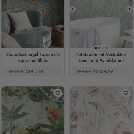
Schwarz
Braun
Rosa
Grün
Blaue Dschungel Tapete mit
Fototapete mit Abstrakten
tropischen Blüten
Linien und Palmblättern
40,00 €
32 €
/ roll
37 €/m²
29,60 €/m²