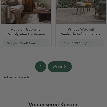
Aquarell Tropischer
Vintage Wald mit
Vogelgarten Fototapete
Seelandschaft Fototapete
37 €/m²
29,60 €/m²
37 €/m²
29,60 €/m²
Seite
1
Weiter
Sie lesen gerade die Seite
Nächste Seite
Artikel
1
-
40
von
165
Von unseren Kunden