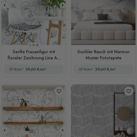
Stil 1
Stil 2
Stil 3
Sanfte Frauenfigur mit
Dunkler Rauch mit Marmor
floraler Zeichnung Line Art
Muster Fototapete
Fototapete
37 €/m²
29,60 €/m²
37 €/m²
29,60 €/m²