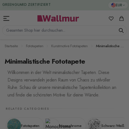
Zum Inhalt springen
GREENGUARD ZERTIFIZIERT
EUR
Meine Favo
Ware
Gesamten Shop hier durchsuchen...
Startseite
Fototapeten
Kunstmotive Fototapeten
Minimalistische Fototapete
Minimalistische Fototapete
Willkommen in der Welt minimalistischer Tapeten. Diese
Designs verwandeln jeden Raum von Chaos zu stilvoller
Ruhe. Schau dir unsere minimalistische Tapetenkollektion an
und finde die schönsten Motive für deine Wände.
RELATED CATEGORIES
Fototapeten
Monochrome
Schwarz-Weiß