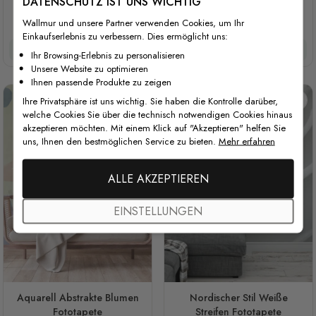
DATENSCHUTZ IST UNS WICHTIG
Abstrakte Minimalistische
3D Look Illustrativer
Wallmur und unsere Partner verwenden Cookies, um Ihr
Schwarz-Weiß-Linien-
Abstrakter Weißer Korridor
Einkaufserlebnis zu verbessern. Dies ermöglicht uns:
Fototapete
Fototapete
37 €/m²
29,60 €/m²
37 €/m²
29,60 €/m²
Ihr Browsing-Erlebnis zu personalisieren
Unsere Website zu optimieren
Ihnen passende Produkte zu zeigen
Ihre Privatsphäre ist uns wichtig. Sie haben die Kontrolle darüber,
welche Cookies Sie über die technisch notwendigen Cookies hinaus
akzeptieren möchten. Mit einem Klick auf "Akzeptieren" helfen Sie
uns, Ihnen den bestmöglichen Service zu bieten.
Mehr erfahren
ALLE AKZEPTIEREN
EINSTELLUNGEN
Aquarell Abstrakte Blumen
Nordischer Stil Weiße
Fototapete
Streifen Fototapete