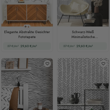
Stil 1
Stil 2
Elegante Abstrakte Gesichter
Schwarz-Weiß
Fototapete
Minimalistische
Zickzacklinien Fototapete
37 €/m²
29,60 €/m²
37 €/m²
29,60 €/m²