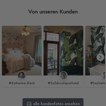
Von unseren Kunden
@Katherine Black
@SofsboutiqueHotel
@heykatie
alle kundenfotos ansehen