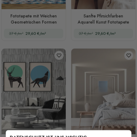
Fototapete mit Weichen
Sanfte Pfirsichfarben
Geometrischen Formen
Aquarell Kunst Fototapete
37 €/m²
29,60 €/m²
37 €/m²
29,60 €/m²