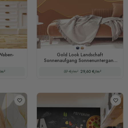
Stil 1
Stil 2
Waben-
Gold Look Landschaft
Sonnenaufgang Sonnenuntergang
Fototapete
/m²
37 €/m²
29,60 €/m²