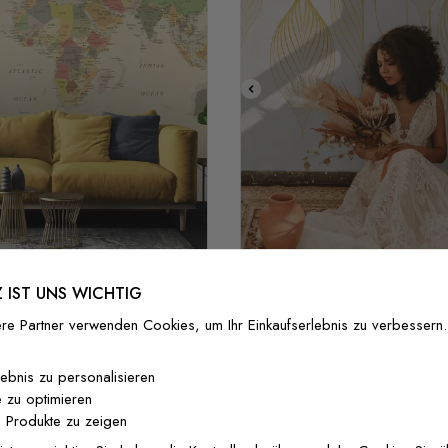
Stil 1
Stil 2
Stil 3
 IST UNS WICHTIG
ohe Politische Weltkarte
Abstrakte Geometrisch
Fototapete
Fototapete
re Partner verwenden Cookies, um Ihr Einkaufserlebnis zu verbessern.
37 €/m²
29,60 €/m²
37 €/m²
29,60 €
lebnis zu personalisieren
 zu optimieren
 Produkte zu zeigen