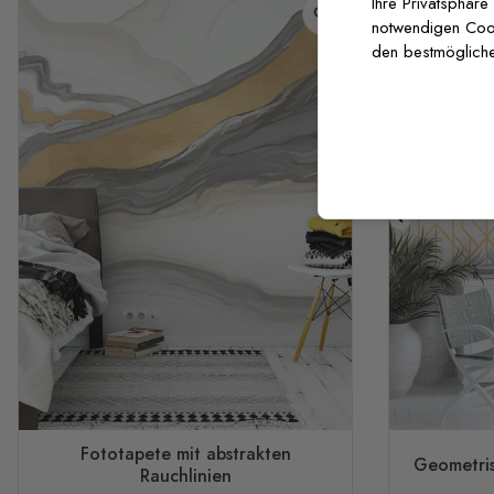
Ihre Privatsphäre
notwendigen Cooki
den bestmögliche
Fototapete mit abstrakten
Geometris
Rauchlinien