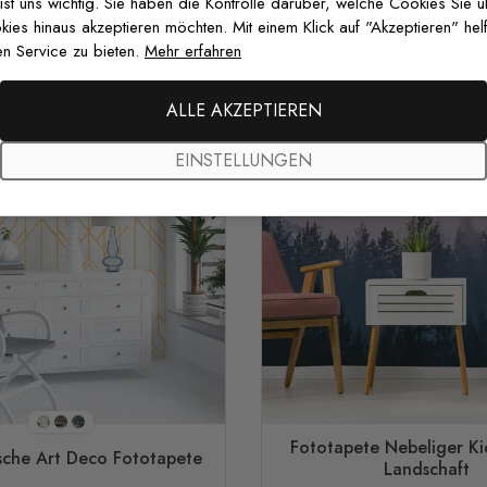
 ist uns wichtig. Sie haben die Kontrolle darüber, welche Cookies Sie 
es hinaus akzeptieren möchten. Mit einem Klick auf "Akzeptieren" helf
n Service zu bieten.
Mehr erfahren
ALLE AKZEPTIEREN
EINSTELLUNGEN
Stil 1
Stil 2
Stil 3
Fototapete Nebeliger Ki
che Art Deco Fototapete
Landschaft