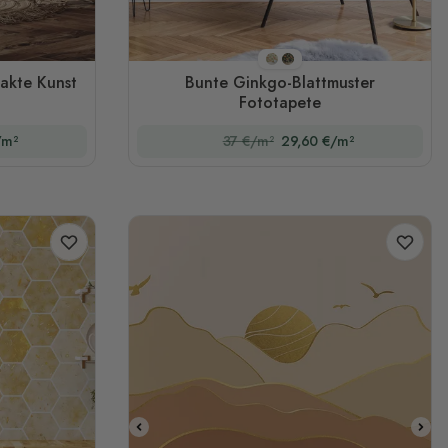
Stil 1(Original)
Stil 2
akte Kunst
Bunte Ginkgo-Blattmuster
Fototapete
/m²
37 €/m²
29,60 €/m²