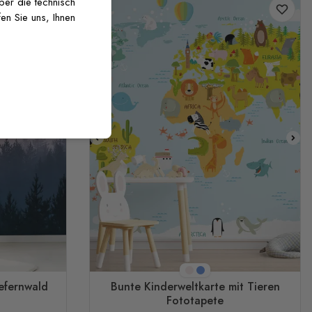
über die technisch
en Sie uns, Ihnen
Baby-Rosa
Blau
efernwald
Bunte Kinderweltkarte mit Tieren
Fototapete