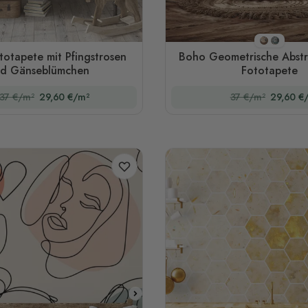
Stil 1
Stil 2
totapete mit Pfingstrosen
Boho Geometrische Abstr
d Gänseblümchen
Fototapete
37 €/m²
29,60 €/m²
37 €/m²
29,60 €