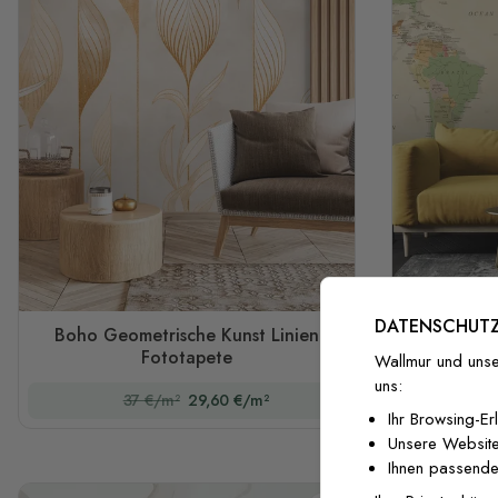
DATENSCHUTZ
Boho Geometrische Kunst Linien
Farbenfr
Fototapete
Wallmur und unse
uns:
37 €/m²
29,60 €/m²
Ihr Browsing-Er
Unsere Website
Ihnen passende