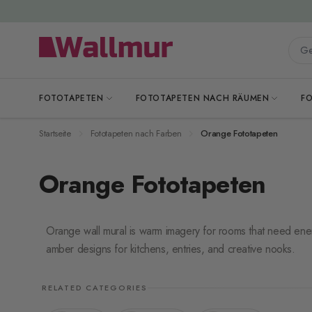
Zum Inhalt springen
Gesa
FOTOTAPETEN
FOTOTAPETEN NACH RÄUMEN
F
Startseite
Fototapeten nach Farben
Orange Fototapeten
Orange Fototapeten
Orange wall mural is warm imagery for rooms that need ener
amber designs for kitchens, entries, and creative nooks.
RELATED CATEGORIES