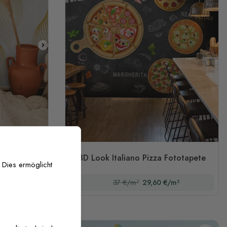
e Kunst
3D Look Italiano Pizza Fototapete
 Dies ermöglicht
/m²
37 €/m²
29,60 €/m²