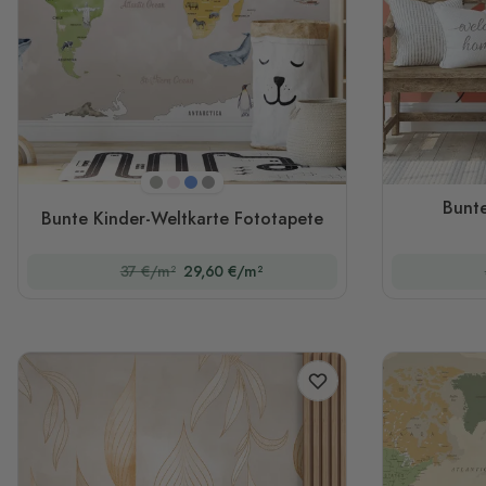
Beige
Rosa
Blau
Gray
Bunte
Bunte Kinder-Weltkarte Fototapete
37 €/m²
29,60 €/m²