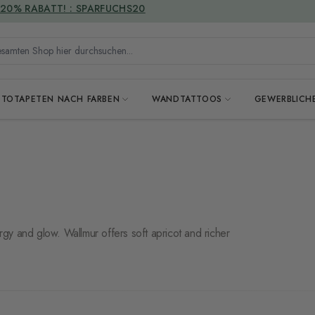
VERSANDKOSTENFREI
mten Shop hier durchsuchen...
OTOTAPETEN NACH FARBEN
WANDTATTOOS
GEWERBLICH
gy and glow. Wallmur offers soft apricot and richer