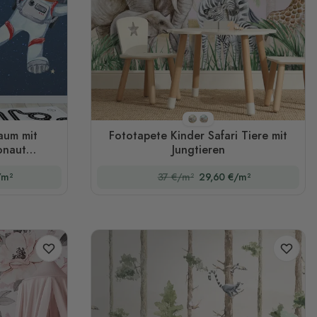
Stil 1
Stil 2
aum mit
Fototapete Kinder Safari Tiere mit
onaut
Jungtieren
/m²
37 €/m²
29,60 €/m²