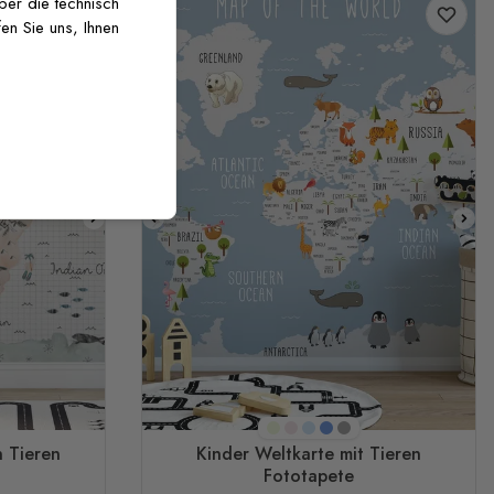
über die technisch
en Sie uns, Ihnen
y
Mintgrün
Rosa
Hellblau
Blau
Gray
n Tieren
Kinder Weltkarte mit Tieren
Fototapete