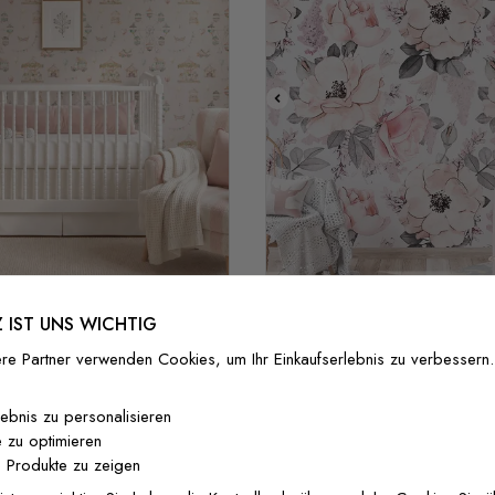
Schwar
Weißer H
 IST UNS WICHTIG
 für Kinderzimmer mit
Kinderzimmer Fototap
marktmotiv in Pastell
Blumenmuster in R
re Partner verwenden Cookies, um Ihr Einkaufserlebnis zu verbessern.
40,00 €
32 €
/ roll
37 €/m²
29,60 €
lebnis zu personalisieren
 zu optimieren
 Produkte zu zeigen