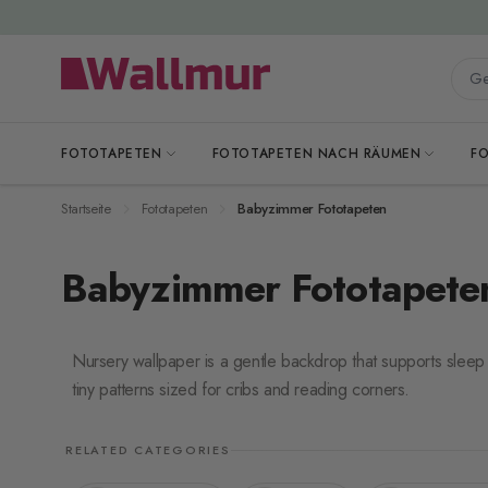
Zum Inhalt springen
Gesa
FOTOTAPETEN
FOTOTAPETEN NACH RÄUMEN
F
Startseite
Fototapeten
Babyzimmer Fototapeten
Babyzimmer Fototapete
Nursery wallpaper is a gentle backdrop that supports sleep
tiny patterns sized for cribs and reading corners.
RELATED CATEGORIES