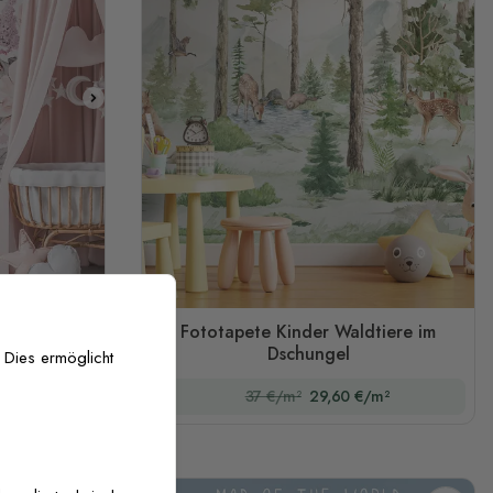
zer Hintergrund
intergrund
ete mit
Fototapete Kinder Waldtiere im
osa
Dschungel
 Dies ermöglicht
/m²
37 €/m²
29,60 €/m²