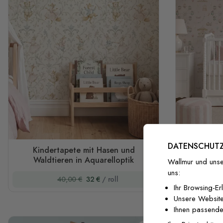
DATENSCHUTZ
Kindertapete mit Hasen und
Tapete
Waldtieren in Aquarelloptik
Jahr
Wallmur und unse
uns:
40,00 €
32 €
/ roll
Ihr Browsing-Er
Unsere Website
Ihnen passende