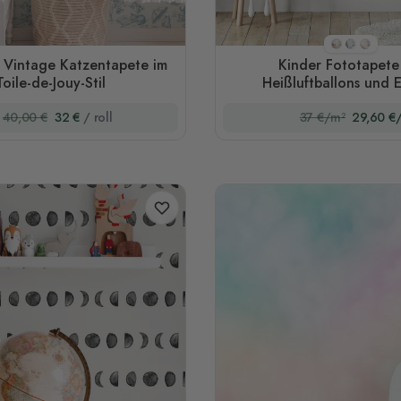
Stil 1
Stil 2
Stil 3
 Vintage Katzentapete im
Kinder Fototapete
Toile-de-Jouy-Stil
Heißluftballons und E
40,00 €
32 €
/ roll
37 €/m²
29,60 €