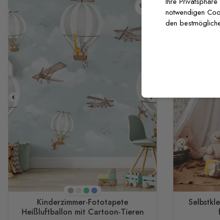
Ihre Privatsphäre
notwendigen Cooki
den bestmögliche
Beige
Rosa
Grün
Blau
Kinderzimmer-Fototapete
Selbstkl
Heißluftballon mit Cartoon-Tieren