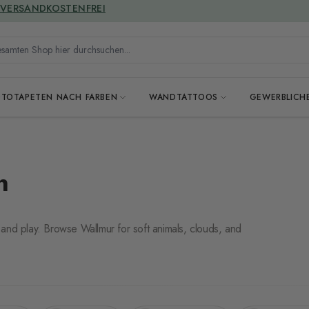
GREENGUARD ZERTIFIZIERT
mten Shop hier durchsuchen...
OTOTAPETEN NACH FARBEN
WANDTATTOOS
GEWERBLICH
n
 and play. Browse Wallmur for soft animals, clouds, and