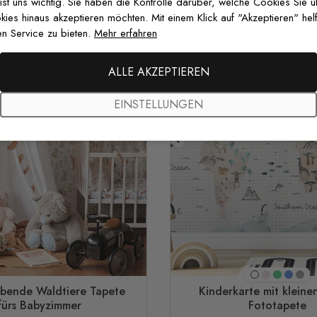
 ist uns wichtig. Sie haben die Kontrolle darüber, welche Cookies Sie 
es hinaus akzeptieren möchten. Mit einem Klick auf "Akzeptieren" helf
n Service zu bieten.
Mehr erfahren
ALLE AKZEPTIEREN
EINSTELLUNGEN
Rosa
Grün
Blau
Gra
Weiß
ebende Waldtiere Tapete
Kinderkarte mit kleine
fürs Babyzimmer
Fototapete