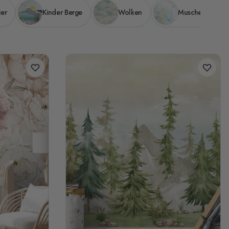
ier
Kinder Berge
Wolken
Muschel