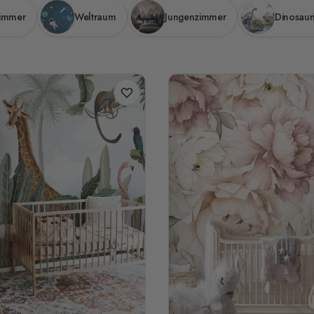
immer
Weltraum
Jungenzimmer
Dinosaur