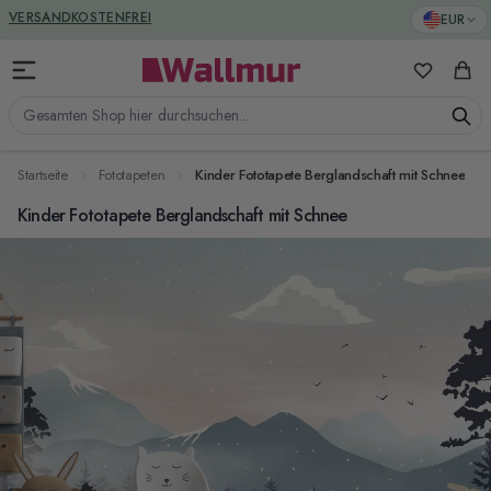
Zum Inhalt springen
GREENGUARD ZERTIFIZIERT
EUR
VERSANDKOSTENFREI
Meine Favo
Ware
Gesamten Shop hier durchsuchen...
Startseite
Fototapeten
Kinder Fototapete Berglandschaft mit Schnee
Kinder Fototapete Berglandschaft mit Schnee