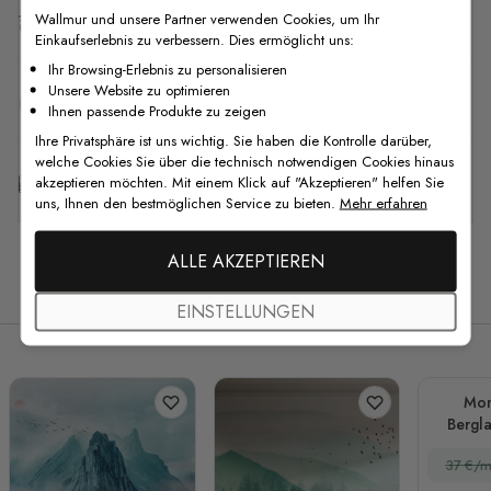
Wallmur und unsere Partner verwenden Cookies, um Ihr
Versand & Rückgabe
Einkaufserlebnis zu verbessern. Dies ermöglicht uns:
Ihr Browsing-Erlebnis zu personalisieren
Unsere Website zu optimieren
F.A.Q
Ihnen passende Produkte zu zeigen
Ihre Privatsphäre ist uns wichtig. Sie haben die Kontrolle darüber,
welche Cookies Sie über die technisch notwendigen Cookies hinaus
Kostenlose Anpassung
akzeptieren möchten. Mit einem Klick auf "Akzeptieren" helfen Sie
uns, Ihnen den bestmöglichen Service zu bieten.
Mehr erfahren
ALLE AKZEPTIEREN
Verwandte Produkte
EINSTELLUNGEN
Mo
Bergla
Nebe
37 €/m
Fo