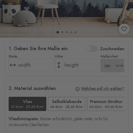
1. Geben Sie Ihre Maße ein
Zuschneiden
Breite
Höhe
Maßeinheit
2. Material auswählen
Welches soll ich wählen?
Vlies
Selbstklebende
Premium Struktur
37 €/m²
29,60 €/m²
48 €/m²
38,40 €/m²
62 €/m²
49,60 €/m²
44
Vliesfototapete:
Kleister erforderlich, glatte matte, nicht für
strukturierte Oberflächen