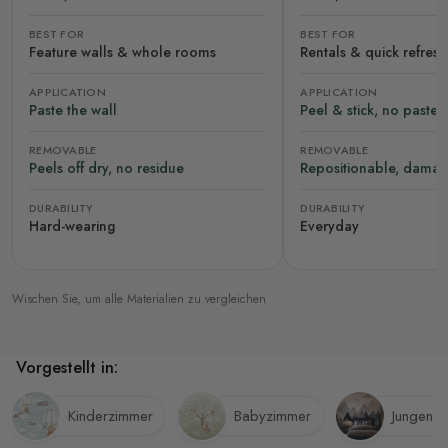
BEST FOR
BEST FOR
Feature walls & whole rooms
Rentals & quick refres
APPLICATION
APPLICATION
Paste the wall
Peel & stick, no paste
REMOVABLE
REMOVABLE
Peels off dry, no residue
Repositionable, damag
DURABILITY
DURABILITY
Hard-wearing
Everyday
Wischen Sie, um alle Materialien zu vergleichen
Vorgestellt in:
Kinderzimmer
Babyzimmer
Jungenz