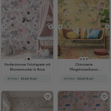
Schwarzer Hintergrund
Stil 1
Stil 2
Stil 3
Weißer Hintergrund
Kinderzimmer Fototapete mit
Chinoiserie
Blumenmuster in Rosa
Pfingstrosenbaum
Fototapete
37 €/m²
29,60 €/m²
37 €/m²
29,60 €/m²