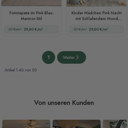
Fototapete im Pink-Blau-
Kinder Mädchen Pink Nacht
Marmor-Stil
mit Schlafendem Mond
Fototapete
37 €/m²
29,60 €/m²
37 €/m²
29,60 €/m²
Seite
1
Weiter
Sie lesen gerade die Seite
Nächste Seite
Artikel
1
-
40
von
50
Von unseren Kunden