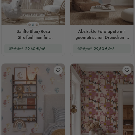
Stil 1
Stil 2
Stil 3
Sanfte Blau/Rosa
Abstrakte Fototapete mit
Streifenlinien für
geometrischen Dreiecken in
Kinderzimmer Fototapete
Pastelltönen
37 €/m²
29,60 €/m²
37 €/m²
29,60 €/m²