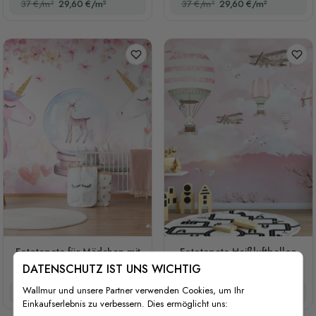
37 €/m²
29,60 €/m²
37 €/m²
29,60 €/m²
Fototapete für Mädchen mit
Fototapete Heißluftballon
Einhorn und pinken Blumen
mit rosa Berglandschaft
DATENSCHUTZ IST UNS WICHTIG
Wallmur und unsere Partner verwenden Cookies, um Ihr
37 €/m²
29,60 €/m²
37 €/m²
29,60 €/m²
Einkaufserlebnis zu verbessern. Dies ermöglicht uns: