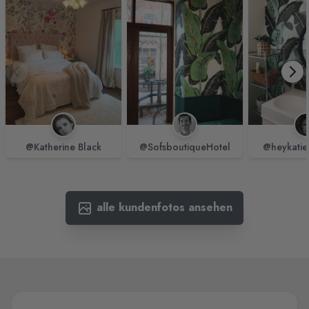
@Katherine Black
@SofsboutiqueHotel
@heykatie
alle kundenfotos ansehen