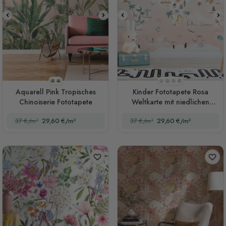
Stil 1
Stil 2
Stil 1
Stil 2
Stil 3
Stil 4
Aquarell Pink Tropisches
Kinder Fototapete Rosa
Chinoiserie Fototapete
Weltkarte mit niedlichen
Tieren und kleinen Ballons
37 €/m²
29,60 €/m²
37 €/m²
29,60 €/m²