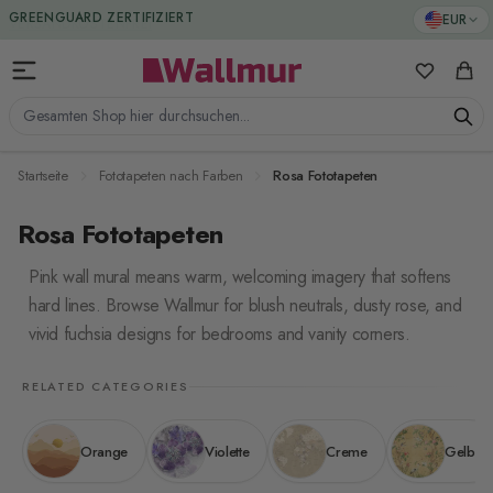
Zum Inhalt springen
GREENGUARD ZERTIFIZIERT
EUR
Meine Favo
Ware
Gesamten Shop hier durchsuchen...
Startseite
Fototapeten nach Farben
Rosa Fototapeten
Rosa Fototapeten
Pink wall mural means warm, welcoming imagery that softens
hard lines. Browse Wallmur for blush neutrals, dusty rose, and
vivid fuchsia designs for bedrooms and vanity corners.
RELATED CATEGORIES
Orange
Violette
Creme
Gelbe