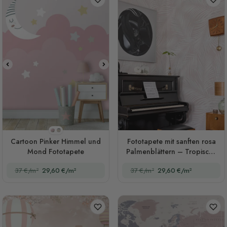
Stil 1
Stil 2
Cartoon Pinker Himmel und
Fototapete mit sanften rosa
Mond Fototapete
Palmenblättern – Tropische
Blätter
37 €/m²
29,60 €/m²
37 €/m²
29,60 €/m²