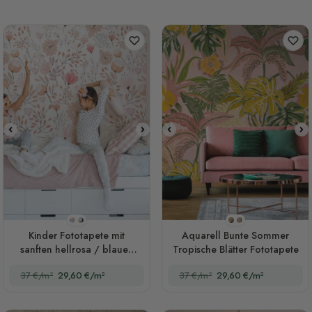
Stil 1
Stil 2
Stil 1
Stil 2
Kinder Fototapete mit
Aquarell Bunte Sommer
sanften hellrosa / blauen
Tropische Blätter Fototapete
Wildblumenmuster
37 €/m²
29,60 €/m²
37 €/m²
29,60 €/m²