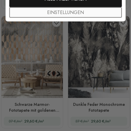
37 €/m²
29,60 €/m²
37 €/m²
29,60 €/m²
EINSTELLUNGEN
Schwarze Marmor-
Dunkle Feder Monochrome
Fototapete mit goldenen
Fototapete
Ornamenten
37 €/m²
29,60 €/m²
37 €/m²
29,60 €/m²