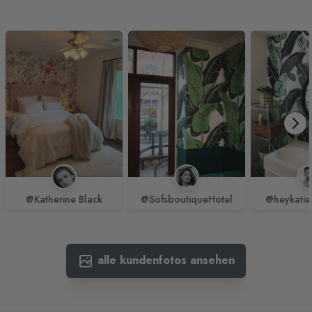
@Katherine Black
@SofsboutiqueHotel
@heykatie
alle kundenfotos ansehen