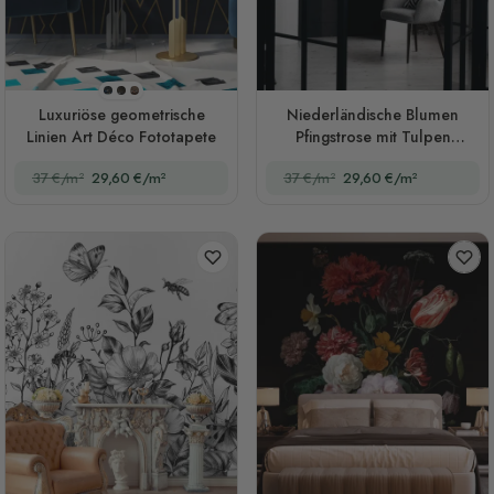
Stil 1
Stil 2
Stil 3
Luxuriöse geometrische
Niederländische Blumen
Linien Art Déco Fototapete
Pfingstrose mit Tulpen
Dunkle Blumen Fototapete
37 €/m²
29,60 €/m²
37 €/m²
29,60 €/m²