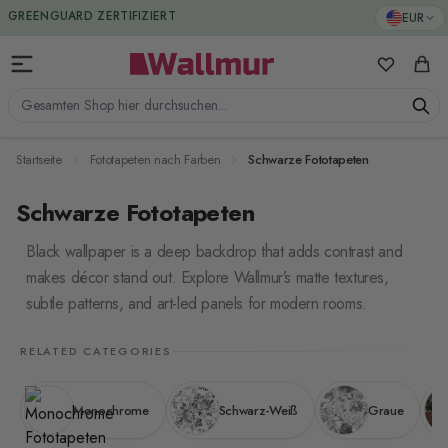
Zum Inhalt springen
GREENGUARD ZERTIFIZIERT
EUR
Meine Favo
Ware
Gesamten Shop hier durchsuchen...
Startseite
Fototapeten nach Farben
Schwarze Fototapeten
Schwarze Fototapeten
Black wallpaper is a deep backdrop that adds contrast and
makes décor stand out. Explore Wallmur’s matte textures,
subtle patterns, and art-led panels for modern rooms.
RELATED CATEGORIES
Monochrome
Schwarz-Weiß
Graue