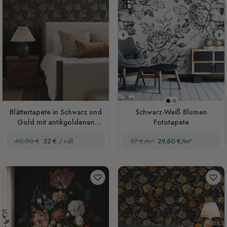
Schwarz
Sepia
Blättertapete in Schwarz und
Schwarz-Weiß Blumen
Gold mit antikgoldenen
Fototapete
Ginkgo-Blättern
40,00 €
32 €
/ roll
37 €/m²
29,60 €/m²