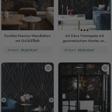
Stil 1
Stil 2
Stil 3
Dunkles Marmor-Wandtattoo
Art Déco Fototapete mit
mit Gold-Effekt
geometrischem Muster und
goldenen Linien
37 €/m²
29,60 €/m²
37 €/m²
29,60 €/m²