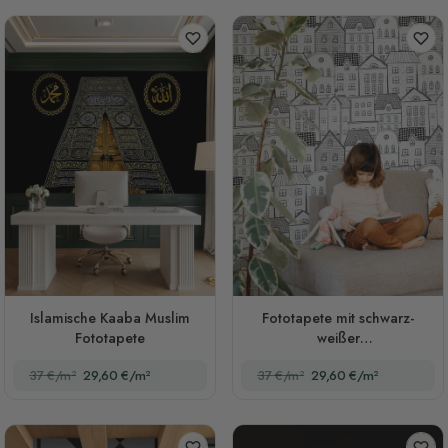
Islamische Kaaba Muslim
Fototapete mit schwarz-
Fototapete
weißer
Hauszeichnungsmotivik für
37 €/m²
29,60 €/m²
37 €/m²
29,60 €/m²
Kinderzimmer