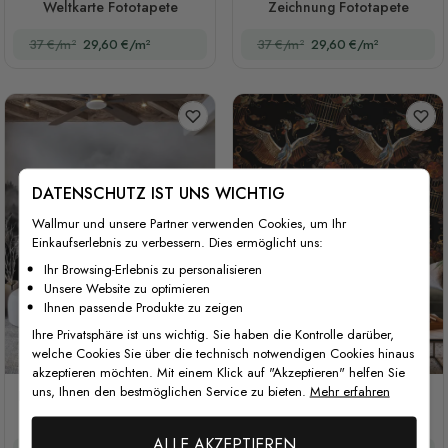
Weltkarte Fototapete
Zeichnung Fototapete
37 €/m²
29,60 €/m²
37 €/m²
29,60 €/m²
DATENSCHUTZ IST UNS WICHTIG
Wallmur und unsere Partner verwenden Cookies, um Ihr
Einkaufserlebnis zu verbessern. Dies ermöglicht uns:
Ihr Browsing-Erlebnis zu personalisieren
Unsere Website zu optimieren
Ihnen passende Produkte zu zeigen
Ihre Privatsphäre ist uns wichtig. Sie haben die Kontrolle darüber,
welche Cookies Sie über die technisch notwendigen Cookies hinaus
akzeptieren möchten. Mit einem Klick auf "Akzeptieren" helfen Sie
uns, Ihnen den bestmöglichen Service zu bieten.
Mehr erfahren
Fototapete Nebliger Dunkler
Fototapete mit Kranichen,
Wald Landschaft
Blumen und goldenem Käfig
ALLE AKZEPTIEREN