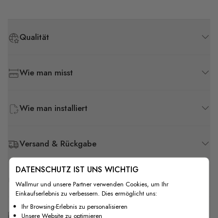
Qualität
Wie man misst
Wie man installiert
Versand & Rückgabe
DATENSCHUTZ IST UNS WICHTIG
F.A.Q
Wallmur und unsere Partner verwenden Cookies, um Ihr
Einkaufserlebnis zu verbessern. Dies ermöglicht uns:
Ihr Browsing-Erlebnis zu personalisieren
Kostenlose Anpassung
Unsere Website zu optimieren