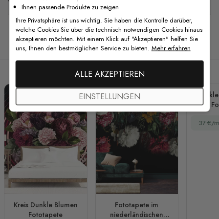
Ihnen passende Produkte zu zeigen
Ihre Privatsphäre ist uns wichtig. Sie haben die Kontrolle darüber,
welche Cookies Sie über die technisch notwendigen Cookies hinaus
akzeptieren möchten. Mit einem Klick auf "Akzeptieren" helfen Sie
Verwandte Produkte
uns, Ihnen den bestmöglichen Service zu bieten.
Mehr erfahren
ALLE AKZEPTIEREN
Dunkle
EINSTELLUNGEN
Fo
37 €/m
Kreis Dunkle Blumen
Fototapete im
Fototapete
niederländischen