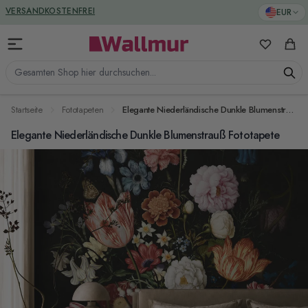
Zum Inhalt springen
GREENGUARD ZERTIFIZIERT
EUR
VERSANDKOSTENFREI
Meine Favo
Ware
Gesamten Shop hier durchsuchen...
Startseite
Fototapeten
Elegante Niederländische Dunkle Blumenstrauß Fototapete
Elegante Niederländische Dunkle Blumenstrauß Fototapete