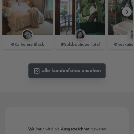
@Katherine Black
@SofsboutiqueHotel
@heykatie
alle kundenfotos ansehen
Wallmur
wird als
Ausgezeichnet
bewertet