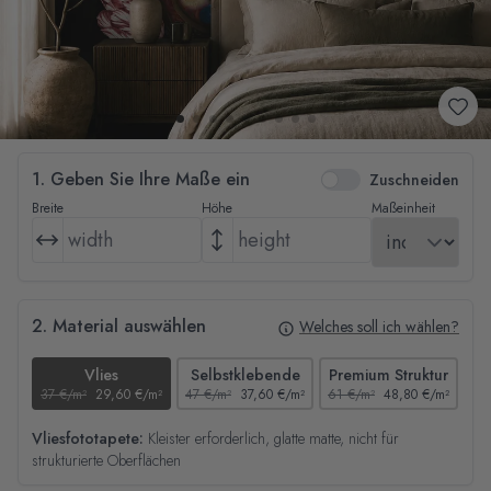
1. Geben Sie Ihre Maße ein
Zuschneiden
Breite
Höhe
Maßeinheit
2. Material auswählen
Welches soll ich wählen?
Vlies
Selbstklebende
Premium Struktur
37 €/m²
29,60 €/m²
47 €/m²
37,60 €/m²
61 €/m²
48,80 €/m²
44
Vliesfototapete:
Kleister erforderlich, glatte matte, nicht für
strukturierte Oberflächen