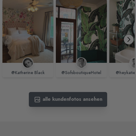
@Katherine Black
@SofsboutiqueHotel
@heykatie
alle kundenfotos ansehen