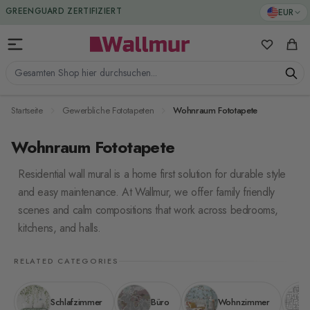
Zum Inhalt springen
EUR
GREENGUARD ZERTIFIZIERT
Meine Favo
Ware
Gesamten Shop hier durchsuchen...
Startseite
Gewerbliche Fototapeten
Wohnraum Fototapete
Wohnraum Fototapete
Residential wall mural is a home first solution for durable style
and easy maintenance. At Wallmur, we offer family friendly
scenes and calm compositions that work across bedrooms,
kitchens, and halls.
RELATED CATEGORIES
Schlafzimmer
Büro
Wohnzimmer