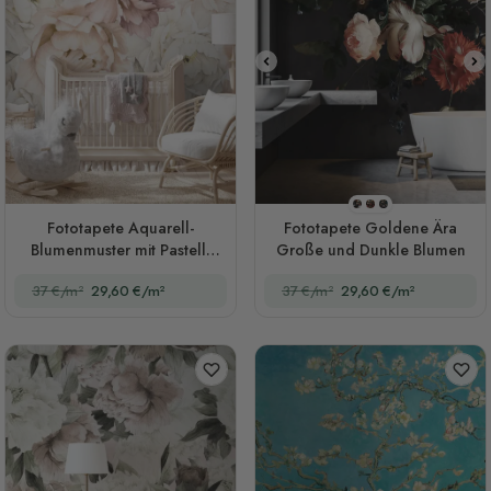
Stil 1
Stil 2
Stil 3
Fototapete Aquarell-
Fototapete Goldene Ära
Blumenmuster mit Pastell-
Große und Dunkle Blumen
Pfingstrosen für Mädchen
37 €/m²
29,60 €/m²
37 €/m²
29,60 €/m²