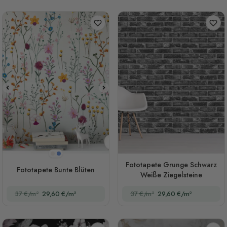
Creme
Blau
Fototapete Grunge Schwarz
Fototapete Bunte Blüten
Weiße Ziegelsteine
37 €/m²
29,60 €/m²
37 €/m²
29,60 €/m²