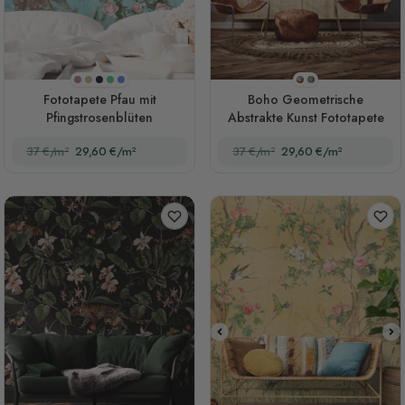
Lila
Beigefarben
Marine
Grün
Blau
Stil 1
Stil 2
Fototapete Pfau mit
Boho Geometrische
Pfingstrosenblüten
Abstrakte Kunst Fototapete
37 €/m²
29,60 €/m²
37 €/m²
29,60 €/m²