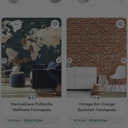
Marineblau
Blau
Stil 1
Stil 2
Marineblaue Politische
Vintage Rot-Orange
Weltkarte Fototapete
Backstein Fototapete
37 €/m²
29,60 €/m²
37 €/m²
29,60 €/m²