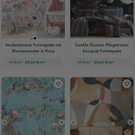
Schwarzer Hintergrund
Weißer Hintergrund
Kinderzimmer Fototapete mit
Dunkle Blumen Pfingstrosen
Blumenmuster in Rosa
Bouquet Fototapete
37 €/m²
29,60 €/m²
37 €/m²
29,60 €/m²