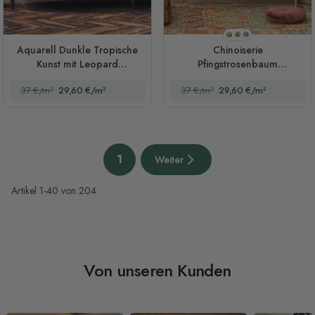
Stil 1
Stil 2
Stil 3
Aquarell Dunkle Tropische
Chinoiserie
Kunst mit Leopard
Pfingstrosenbaum
Fototapete
Fototapete
37 €/m²
29,60 €/m²
37 €/m²
29,60 €/m²
Seite
1
Weiter
Sie lesen gerade die Seite
Nächste Seite
Artikel
1
-
40
von
204
Von unseren Kunden