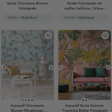
Bunte Chinoiserie Blumen
Kinder Fototapete mit
Fototapete
sanften hellrosa / blauen
Wildblumenmuster
37 €/m²
29,60 €/m²
37 €/m²
29,60 €/m²
Stil 1
Stil 2
Stil 3
Stil 4
Stil 1
Stil 2
Aquarell-Chinoiserie-
Aquarell Bunte Sommer
Blumen-Pfingstrosen-
Tropische Blätter Fototapete