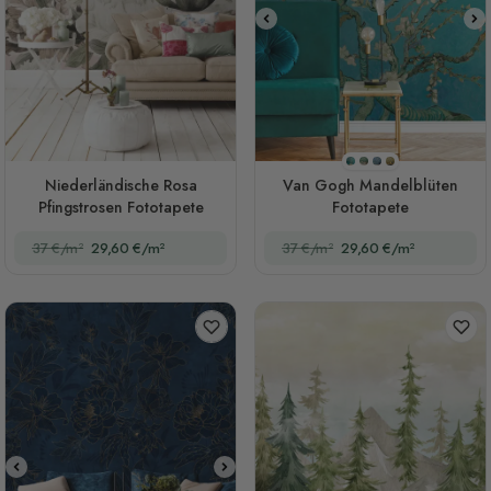
Stil 1
Stil 2
Stil 3
Stil 4
Niederländische Rosa
Van Gogh Mandelblüten
Pfingstrosen Fototapete
Fototapete
37 €/m²
29,60 €/m²
37 €/m²
29,60 €/m²