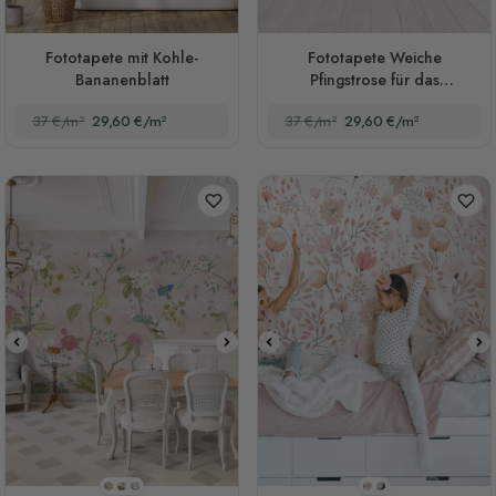
Fototapete mit Kohle-
Fototapete Weiche
Bananenblatt
Pfingstrose für das
Kinderzimmer
37 €/m²
29,60 €/m²
37 €/m²
29,60 €/m²
Stil 1
Stil 2
Stil 3
Stil 1
Stil 2