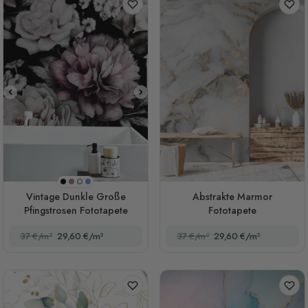
Schwarz
Orange
Blau
Weiß
Vintage Dunkle Große
Abstrakte Marmor
Pfingstrosen Fototapete
Fototapete
37 €/m²
29,60 €/m²
37 €/m²
29,60 €/m²