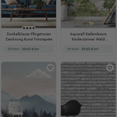
Stil 1
Stil 2
Stil 3
Stil 4
Dunkelblaues Pfingstrosen
Aquarell Kiefernbaum
Zeichnung Kunst Fototapete
Kinderzimmer Wald
Fototapete
37 €/m²
29,60 €/m²
37 €/m²
29,60 €/m²