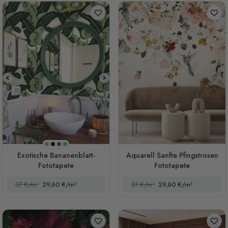
Olivgrün
Schwarz
Dunkelblau
Grün
Exotische Bananenblatt-
Aquarell Sanfte Pfingstrosen
Fototapete
Fototapete
37 €/m²
29,60 €/m²
37 €/m²
29,60 €/m²