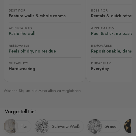
BEST FOR
BEST FOR
Feature walls & whole rooms
Rentals & quick refres
APPLICATION
APPLICATION
Paste the wall
Peel & stick, no paste
REMOVABLE
REMOVABLE
Peels off dry, no residue
Repositionable, damag
DURABILITY
DURABILITY
Hard-wearing
Everyday
Wischen Sie, um alle Materialien zu vergleichen
Vorgestellt in:
Flur
Schwarz-Weiß
Graue