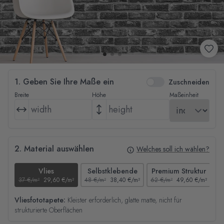
1. Geben Sie Ihre Maße ein
Zuschneiden
Breite
Höhe
Maßeinheit
2. Material auswählen
Welches soll ich wählen?
Vlies
Selbstklebende
Premium Struktur
37 €/m²
29,60 €/m²
48 €/m²
38,40 €/m²
62 €/m²
49,60 €/m²
44
Vliesfototapete:
Kleister erforderlich, glatte matte, nicht für
strukturierte Oberflächen