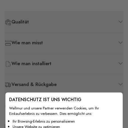
Qualität
Wie man misst
Wie man installiert
Versand & Rückgabe
DATENSCHUTZ IST UNS WICHTIG
F.A.Q
Wallmur und unsere Partner verwenden Cookies, um Ihr
Einkaufserlebnis zu verbessern. Dies ermöglicht uns:
Ihr Browsing-Erlebnis zu personalisieren
Kostenlose Anpassung
Unsere Website zu optimieren