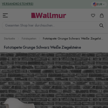
Zum Inhalt springen
GREENGUARD ZERTIFIZIERT
EUR
VERSANDKOSTENFREI
Meine Favo
Ware
Gesamten Shop hier durchsuchen...
Startseite
Fototapeten
Fototapete Grunge Schwarz Weiße Ziegelsteine
Fototapete Grunge Schwarz Weiße Ziegelsteine