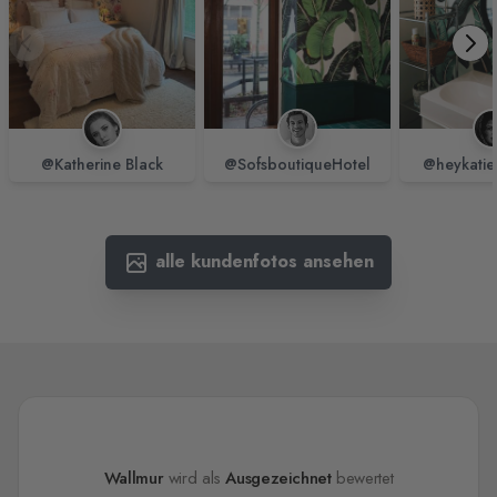
@Katherine Black
@SofsboutiqueHotel
@heykatie
alle kundenfotos ansehen
Wallmur
wird als
Ausgezeichnet
bewertet