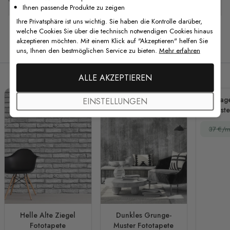
Ihnen passende Produkte zu zeigen
Ihre Privatsphäre ist uns wichtig. Sie haben die Kontrolle darüber,
welche Cookies Sie über die technisch notwendigen Cookies hinaus
akzeptieren möchten. Mit einem Klick auf "Akzeptieren" helfen Sie
Verwandte Produkte
uns, Ihnen den bestmöglichen Service zu bieten.
Mehr erfahren
ALLE AKZEPTIEREN
Vintag
EINSTELLUNGEN
Backste
37 €/m
Helle Alte Ziegel
Dunkles Grunge-
Fototapete
Muster Fototapete