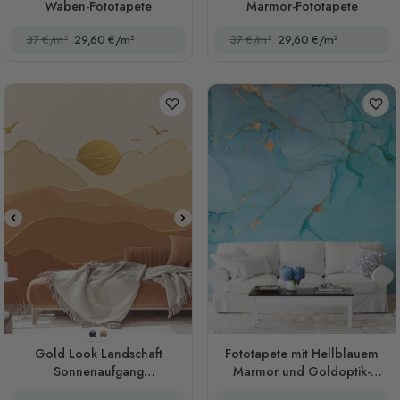
Waben-Fototapete
Marmor-Fototapete
37 €/m²
29,60 €/m²
37 €/m²
29,60 €/m²
Stil 1
Stil 2
Gold Look Landschaft
Fototapete mit Hellblauem
Sonnenaufgang
Marmor und Goldoptik-
Sonnenuntergang
Spritzern