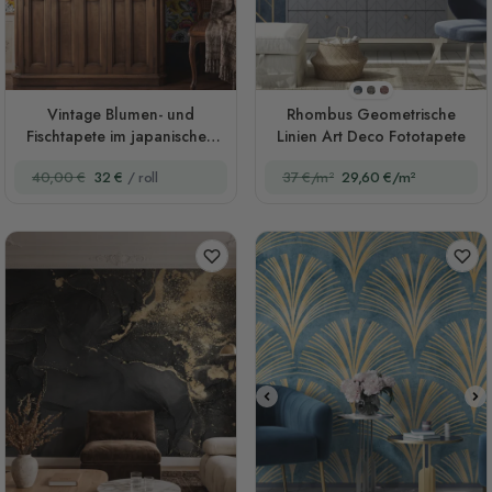
Stil 1
Stil 2
Stil 3
Vintage Blumen- und
Rhombus Geometrische
Fischtapete im japanischen
Linien Art Deco Fototapete
Stil auf senfgoldenem
40,00 €
32 €
/ roll
37 €/m²
29,60 €/m²
Hintergrund