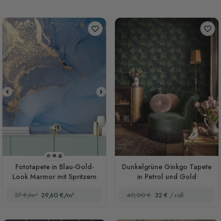
Stil 1
Stil 2
Stil 3
Fototapete in Blau-Gold-
Dunkelgrüne Ginkgo Tapete
Look Marmor mit Spritzern
in Petrol und Gold
37 €/m²
29,60 €/m²
40,00 €
32 €
/ roll