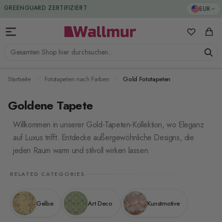
Zum Inhalt springen
EUR
GREENGUARD ZERTIFIZIERT
Meine Favo
Ware
Gesamten Shop hier durchsuchen...
Startseite
Fototapeten nach Farben
Gold Fototapeten
Goldene Tapete
Willkommen in unserer Gold-Tapeten-Kollektion, wo Eleganz
auf Luxus trifft. Entdecke außergewöhnliche Designs, die
jeden Raum warm und stilvoll wirken lassen.
RELATED CATEGORIES
Gelbe
Art Deco
Kunstmotive