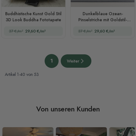
Buddhistische Kunst Gold Stil
Dunkelblaue Ozean-
3D Look Buddha Fototapete
Pinselstriche mit Goldstil-
Wellen Fototapete
37 €/m²
29,60 €/m²
37 €/m²
29,60 €/m²
Seite
1
Weiter
Sie lesen gerade die Seite
Nächste Seite
Artikel
1
-
40
von
53
Von unseren Kunden