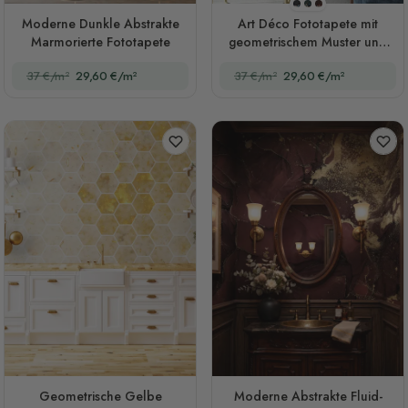
Stil 1
Stil 2
Stil 3
Moderne Dunkle Abstrakte
Art Déco Fototapete mit
Marmorierte Fototapete
geometrischem Muster und
goldenen Linien
37 €/m²
29,60 €/m²
37 €/m²
29,60 €/m²
Geometrische Gelbe
Moderne Abstrakte Fluid-