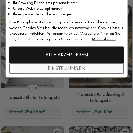
Ihr Browsing-Erlebnis zu personalisieren
Unsere Website zu optimieren
Ihnen passende Produkte zu zeigen
Ihre Privatsphäre ist uns wichtig. Sie haben die Kontrolle darüber,
welche Cookies Sie über die technisch notwendigen Cookies hinaus
akzeptieren möchten. Mit einem Klick auf "Akzeptieren" helfen Sie
uns, Ihnen den bestmöglichen Service zu bieten.
Mehr erfahren
ALLE AKZEPTIEREN
EINSTELLUNGEN
Hellgrau
Rosa
Blau
Tropische Paradiesvögel
Tropische Blätter Fototapete
Fototapete
37 €/m²
29,60 €/m²
37 €/m²
29,60 €/m²