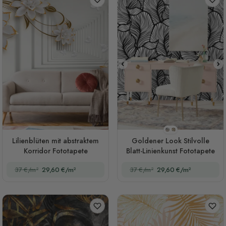
Stil 1
Stil 2
Lilienblüten mit abstraktem
Goldener Look Stilvolle
Korridor Fototapete
Blatt-Linienkunst Fototapete
37 €/m²
29,60 €/m²
37 €/m²
29,60 €/m²