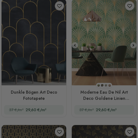
Stil 1
Stil 2
Stil 3
Stil 4
Dunkle Bögen Art Deco
Moderne Eau De Nil Art
Fototapete
Deco Goldene Linien
Fototapete
37 €/m²
29,60 €/m²
37 €/m²
29,60 €/m²