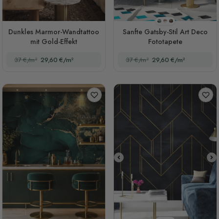
Stil 1
Stil 2
Stil 3
Dunkles Marmor-Wandtattoo
Sanfte Gatsby-Stil Art Deco
mit Gold-Effekt
Fototapete
37 €/m²
29,60 €/m²
37 €/m²
29,60 €/m²