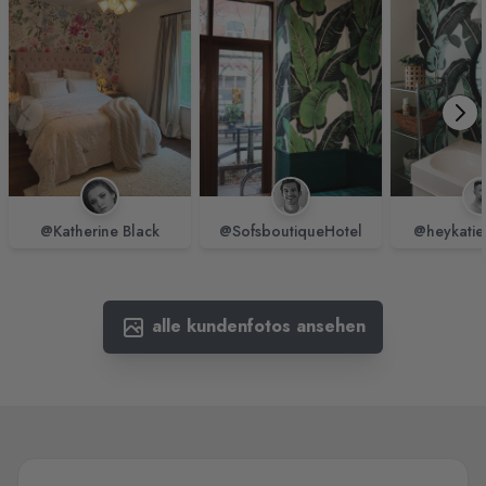
@Katherine Black
@SofsboutiqueHotel
@heykatie
alle kundenfotos ansehen