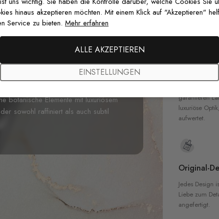
zertifizierten T
 ist uns wichtig. Sie haben die Kontrolle darüber, welche Cookies Sie 
Sicherheit in 
es hinaus akzeptieren möchten. Mit einem Klick auf "Akzeptieren" helf
Stil Tropische Blätter Fototapete
n Service zu bieten.
Mehr erfahren
Diese beeindruckende Fototapete zeigt
und zartem Mint auf einem makellosen
ALLE AKZEPTIEREN
obenen Atmosphäre in Hauptschlafzimmern,
Hochwertig
en, verleiht diese Fototapete jedem
EINSTELLUNGEN
und metallischen Akzente schaffen ein
Unsere Tapete
hochwertigen M
rtöne einen zeitgenössischen Look
garantieren La
che botanische Elemente mit luxuriösem
luxuriöse Optik
er sowohl raffiniert als auch subtil
aufwertet.
Original-De
Jedes Design is
Liebe zum Detai
angefertigt.