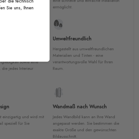
inten für garantierte
eine schnelle und einfache Installation
über die technisch
Innenräumen.
ermöglicht.
en Sie uns, Ihnen
e Materialien
Umweltfreundlich
n werden aus
Hergestellt aus umweltfreundlichen
aterialien gefertigt und
Materialien und Tinten - eine
nglebigkeit sowie eine
verantwortungsvolle Wahl für Ihren
, die jedes Interieur
Raum.
sign
Wandmaß nach Wunsch
t einzigartig und wird mit
Jedes Wandbild kann an Ihre Wand
l speziell für Sie
angepasst werden. Sie bestimmen die
exakte Größe und den gewünschten
Bildausschnitt.