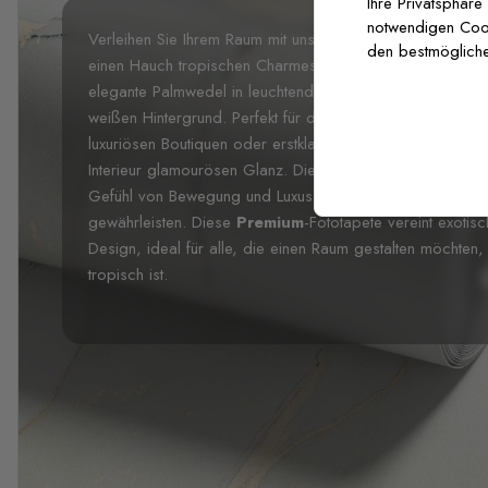
Ihre Privatsphäre
notwendigen Cooki
Verleihen Sie Ihrem Raum mit unserer
Luxus Exotischer 
den bestmögliche
einen Hauch tropischen Charmes und moderner Eleganz. 
elegante Palmwedel in leuchtendem Gold, sanftem Rosa 
weißen Hintergrund. Perfekt für die Schaffung einer geh
luxuriösen Boutiquen oder erstklassigen Gastgewerberäum
Interieur glamourösen Glanz. Die anmutigen Pinselstriche 
Gefühl von Bewegung und Luxus, während die Pastellunte
gewährleisten. Diese
Premium
-Fototapete vereint exotis
Design, ideal für alle, die einen Raum gestalten möchten, d
tropisch ist.