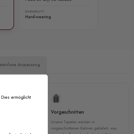
DURABILITY
Hard-wearing
stenlose Anpassung
 Dies ermöglicht
uckqualität
Vorgeschnitten
che Druckqualität.
Unsere Tapeten werden in
 GREENGUARD Gold-
vorgeschnittenen Bahnen geliefert, was