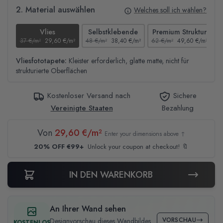
2. Material auswählen
Welches soll ich wählen?
Vlies
Selbstklebende
Premium Struktur
37 €/m²
29,60 €/m²
48 €/m²
38,40 €/m²
62 €/m²
49,60 €/m²
4
Vliesfototapete:
Kleister erforderlich, glatte matte, nicht für
strukturierte Oberflächen
Kostenloser Versand nach
Sichere
Vereinigte Staaten
Bezahlung
Von
29,60 €/m²
Enter your dimensions above ↑
20% OFF €99+
Unlock your coupon at checkout! 🔖
IN DEN WARENKORB
An Ihrer Wand sehen
VORSCHAU
Designvorschau dieses Wandbildes
KOSTENLOS