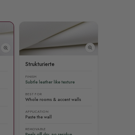
Strukturierte
FINISH
Subtle leather like texture
BEST FOR
Whole rooms & accent walls
APPLICATION
Paste the wall
REMOVABLE
Peels off dry, no residue