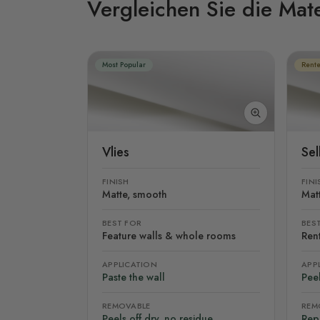
Vergleichen Sie die Mate
Most Popular
Rente
Vlies
Se
FINISH
FINI
Matte, smooth
Mat
BEST FOR
BES
Feature walls & whole rooms
Rent
APPLICATION
APP
Paste the wall
Peel
REMOVABLE
REM
Peels off dry, no residue
Rep