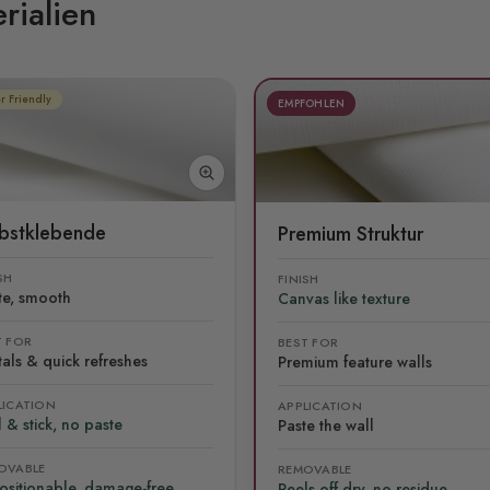
rialien
r Friendly
EMPFOHLEN
lbstklebende
Premium Struktur
SH
FINISH
te, smooth
Canvas like texture
T FOR
BEST FOR
als & quick refreshes
Premium feature walls
LICATION
APPLICATION
 & stick, no paste
Paste the wall
OVABLE
REMOVABLE
ositionable, damage-free
Peels off dry, no residue