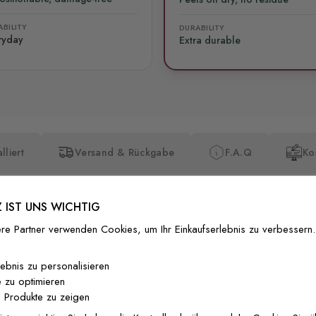
BILITY
DURABILITY
ryday
Extra durable
lliert
Versand & Rückgabe
F.A.Q
Ko
 IST UNS WICHTIG
re Partner verwenden Cookies, um Ihr Einkaufserlebnis zu verbessern.
Premium-Dr
lebnis zu personalisieren
 zu optimieren
Außergewöhnli
 Produkte zu zeigen
Gedruckt mit