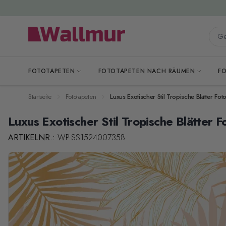
Zum Inhalt springen
Gesa
FOTOTAPETEN
FOTOTAPETEN NACH RÄUMEN
F
Startseite
Fototapeten
Luxus Exotischer Stil Tropische Blätter Fot
Luxus Exotischer Stil Tropische Blätter 
ARTIKELNR.:
WP-SS1524007358