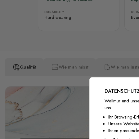
DURABILITY
DURA
Hard-wearing
Eve
Qualität
Wie man misst
Wie man insta
DATENSCHUTZ
Wallmur und unse
uns:
Ihr Browsing-Er
Unsere Website
Ihnen passende