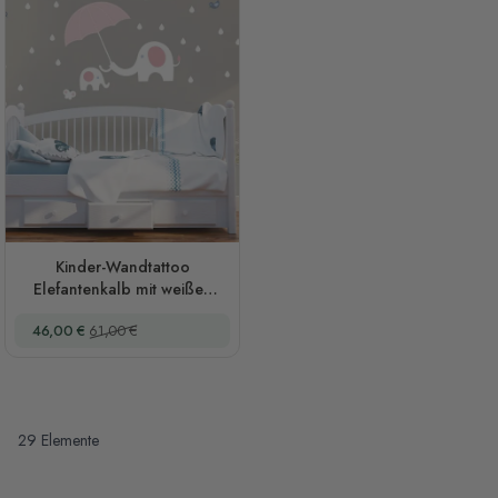
Kinder-Wandtattoo
Elefantenkalb mit weißen
Regentropfen und kleinem
Sonderpreis
Regulärer Preis
46,00 €
61,00 €
Schmetterling
29
Elemente