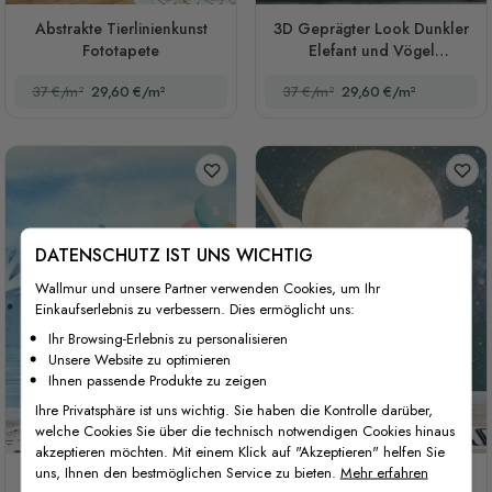
Abstrakte Tierlinienkunst
3D Geprägter Look Dunkler
Fototapete
Elefant und Vögel
Fototapete
37 €/m²
29,60 €/m²
37 €/m²
29,60 €/m²
DATENSCHUTZ IST UNS WICHTIG
Wallmur und unsere Partner verwenden Cookies, um Ihr
Einkaufserlebnis zu verbessern. Dies ermöglicht uns:
Ihr Browsing-Erlebnis zu personalisieren
Unsere Website zu optimieren
Ihnen passende Produkte zu zeigen
Ihre Privatsphäre ist uns wichtig. Sie haben die Kontrolle darüber,
welche Cookies Sie über die technisch notwendigen Cookies hinaus
akzeptieren möchten. Mit einem Klick auf "Akzeptieren" helfen Sie
uns, Ihnen den bestmöglichen Service zu bieten.
Mehr erfahren
Cartoon-Meer mit rosa
Kinder-Nachtlandschaft mit