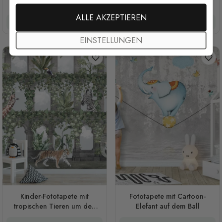
Elefant und Walen
Kuh und Elefant Fototapete
Fototapete
ALLE AKZEPTIEREN
37 €/m²
29,60 €/m²
37 €/m²
29,60 €/m²
EINSTELLUNGEN
Kinder-Fototapete mit
Fototapete mit Cartoon-
tropischen Tieren um den
Elefant auf dem Ball
Bogen