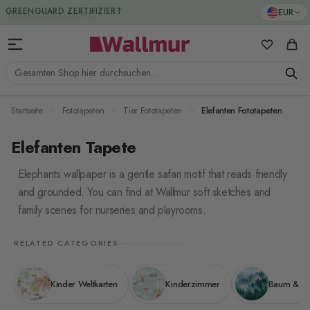
Zum Inhalt springen
GREENGUARD ZERTIFIZIERT
EUR
Meine Favo
Ware
Gesamten Shop hier durchsuchen...
Startseite
Fototapeten
Tier Fototapeten
Elefanten Fototapeten
Elefanten Tapete
Elephants wallpaper is a gentle safari motif that reads friendly
and grounded. You can find at Wallmur soft sketches and
family scenes for nurseries and playrooms.
RELATED CATEGORIES
Kinder Weltkarten
Kinderzimmer
Baum & W