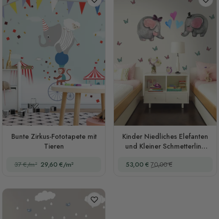
Bunte Zirkus-Fototapete mit
Kinder Niedliches Elefanten
Tieren
und Kleiner Schmetterling
Wandtattoo
Sonderpreis
Regulärer Preis
37 €/m²
29,60 €/m²
53,00 €
70,00 €