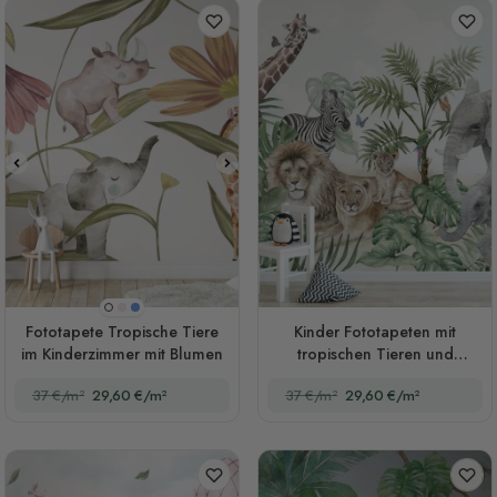
Rosa
Blau
Weiß
Fototapete Tropische Tiere
Kinder Fototapeten mit
im Kinderzimmer mit Blumen
tropischen Tieren und
Blättern
37 €/m²
29,60 €/m²
37 €/m²
29,60 €/m²