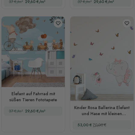
37 €/m²
29,60 €/m²
37 €/m²
29,60 €/m²
Elefant auf Fahrrad mit
süßen Tieren Fototapete
Kinder Rosa Ballerina Elefant
37 €/m²
29,60 €/m²
und Hase mit kleinen
Schmetterlingen Wandtattoo
Sonderpreis
Regulärer Preis
53,00 €
70,00 €