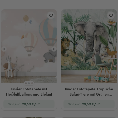
Stil 1
Stil 2
Stil 3
Kinder Fototapete mit
Kinder Fototapete Tropische
Heißluftballons und Elefant
Safari-Tiere mit Grünen
Blättern
37 €/m²
29,60 €/m²
37 €/m²
29,60 €/m²