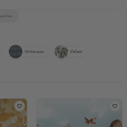
bweichen.
Wohnraum
Elefant