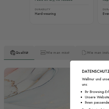
DURABILITY
DURA
Hard-wearing
Eve
Qualität
Wie man misst
Wie man insta
DATENSCHUTZ
Wallmur und unse
uns:
Ihr Browsing-Er
Unsere Website
Ihnen passende