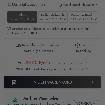
2. Material auswählen
Welches soll ich wählen?
Vlies
Selbstklebende
Premium Struktur
37 €/m²
29,60 €/m²
47 €/m²
37,60 €/m²
61 €/m²
48,80 €/m²
44
Vliesfototapete:
Kleister erforderlich, glatte matte, nicht für
strukturierte Oberflächen
Kostenloser Versand nach
Sichere
Vereinigte Staaten
Bezahlung
Von
29,60 €/m²
Enter your dimensions above ↑
20% OFF €99+
Unlock your coupon at checkout! 🔖
IN DEN WARENKORB
An Ihrer Wand sehen
VORSCHAU
Designvorschau dieses Wandbildes
KOSTENLOS