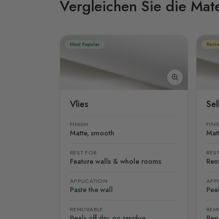
Vergleichen Sie die Mate
Most Popular
Rente
Vlies
Se
FINISH
FINI
Matte, smooth
Mat
BEST FOR
BES
Feature walls & whole rooms
Rent
APPLICATION
APP
Paste the wall
Peel
REMOVABLE
REM
Peels off dry, no residue
Rep