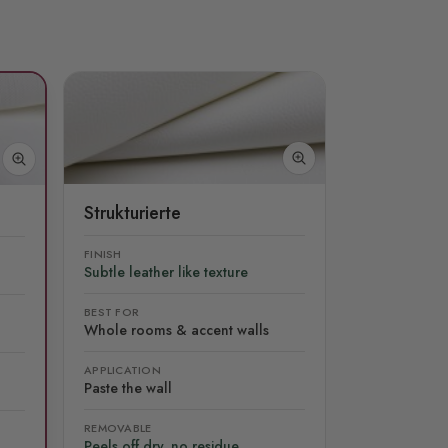
Strukturierte
FINISH
Subtle leather like texture
BEST FOR
Whole rooms & accent walls
APPLICATION
Paste the wall
REMOVABLE
Peels off dry, no residue