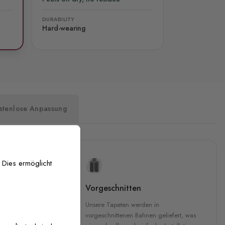
DURABILITY
Hard-wearing
stenlose Anpassung
 Dies ermöglicht
uckqualität
Vorgeschnitten
che Druckqualität.
Unsere Tapeten werden in
 GREENGUARD Gold-
vorgeschnittenen Bahnen geliefert, was