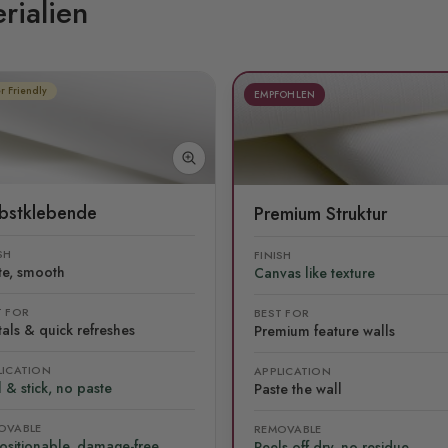
rialien
r Friendly
EMPFOHLEN
lbstklebende
Premium Struktur
SH
FINISH
te, smooth
Canvas like texture
T FOR
BEST FOR
als & quick refreshes
Premium feature walls
LICATION
APPLICATION
 & stick, no paste
Paste the wall
OVABLE
REMOVABLE
ositionable, damage-free
Peels off dry, no residue