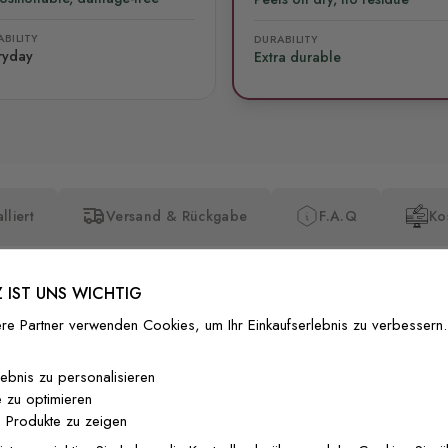
BILITY
DURABILITY
ryday
Extra durable
lliert
Versand & Rückgabe
F.A.Q
Ko
 IST UNS WICHTIG
re Partner verwenden Cookies, um Ihr Einkaufserlebnis zu verbessern.
Premium-Dr
lebnis zu personalisieren
 zu optimieren
Außergewöhnli
 Produkte zu zeigen
Gedruckt mit