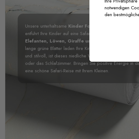
Ihre Privatsphäre
notwendigen Cooki
den bestmögliche
Unsere unterhaltsame
Kinder Fototapete Tropische Sa
entführt Ihre Kinder auf eine Safari-Reise. Dieses fröhlic
Elefanten, Löwen, Giraffe und Hirsch
, die von jed
lange grüne Blätter laden Ihre Kinder auf einen Spaziergan
und stilvoll, ist dieses niedliche Wandbild die perfekte 
oder das Schlafzimmer. Bringen Sie positive Energie in 
eine schöne Safari-Reise mit Ihrem Kleinen.