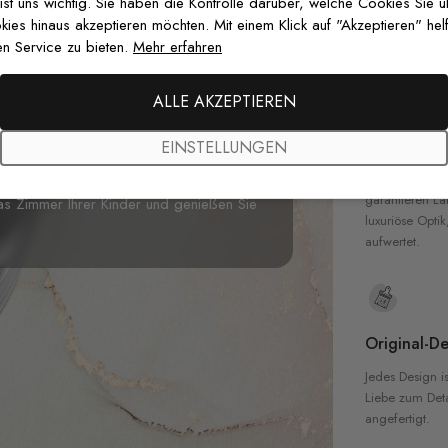
zertifizierten T
 ist uns wichtig. Sie haben die Kontrolle darüber, welche Cookies Sie 
Sicherheit in 
es hinaus akzeptieren möchten. Mit einem Klick auf "Akzeptieren" helf
n Service zu bieten.
Mehr erfahren
fari-Tiere mit Grünen Blättern
ALLE AKZEPTIEREN
he Wandbild zeigt
einen großen
Hochwertig
em Kind bewundert werden. Große und
EINSTELLUNGEN
g über eine tropische Insel ein. Verspielt
Unsere Tapete
hochwertigen M
Wahl für das Kinderzimmer, den Spielraum
garantieren La
das Zimmer Ihrer Kinder und genießen Sie
luxuriöse Optik
aufwertet.
Original-De
Jedes Design is
Liebe zum Detai
angefertigt.