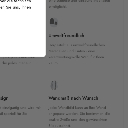
inten für garantierte
eine schnelle und einfache Installation
über die technisch
Innenräumen.
ermöglicht.
en Sie uns, Ihnen
e Materialien
Umweltfreundlich
n werden aus
Hergestellt aus umweltfreundlichen
aterialien gefertigt und
Materialien und Tinten - eine
nglebigkeit sowie eine
verantwortungsvolle Wahl für Ihren
, die jedes Interieur
Raum.
sign
Wandmaß nach Wunsch
t einzigartig und wird mit
Jedes Wandbild kann an Ihre Wand
l speziell für Sie
angepasst werden. Sie bestimmen die
exakte Größe und den gewünschten
Bildausschnitt.