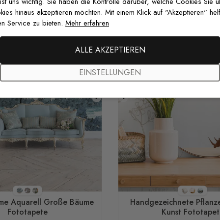
 ist uns wichtig. Sie haben die Kontrolle darüber, welche Cookies Sie 
es hinaus akzeptieren möchten. Mit einem Klick auf "Akzeptieren" helf
n Service zu bieten.
Mehr erfahren
ALLE AKZEPTIEREN
EINSTELLUNGEN
Stil 1
Stil 2
Stil 3
Stil 1
Stil 2
Stil 3
e Aquarell Große Bäume
Handgezeichnete Pflanz
Fototapete
Kunst Fototapet