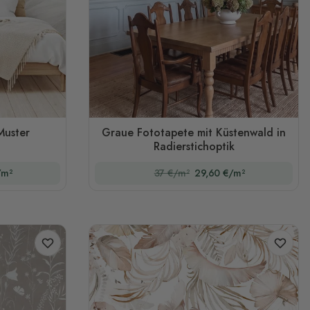
uster
Graue Fototapete mit Küstenwald in
Radierstichoptik
/m²
37 €/m²
29,60 €/m²