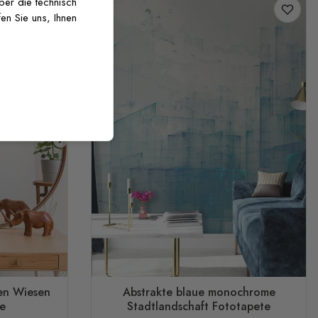
über die technisch
en Sie uns, Ihnen
en Wiesen
Abstrakte blaue monochrome
e
Stadtlandschaft Fototapete