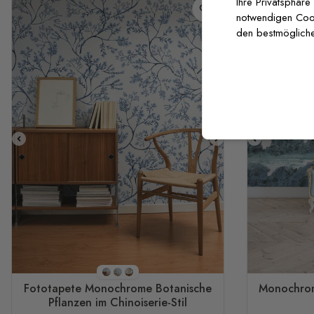
Ihre Privatsphäre
notwendigen Cooki
den bestmögliche
Stil 1
Stil 2
Stil 3
Fototapete Monochrome Botanische
Monochrom
Pflanzen im Chinoiserie-Stil