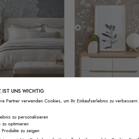
Stil 1
Stil 2
 IST UNS WICHTIG
Fototapeten im Bohemian
 Waldlandschaft Wandbild
neutralen Wildblumen
re Partner verwenden Cookies, um Ihr Einkaufserlebnis zu verbessern.
37 €/m²
29,60 €/m²
37 €/m²
29,60 €
lebnis zu personalisieren
 zu optimieren
 Produkte zu zeigen