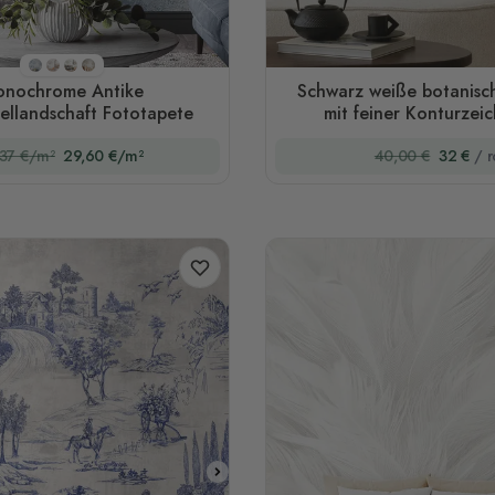
Stil 1
Stil 2
Stil 3
Stil 4
nochrome Antike
Schwarz weiße botanisc
ellandschaft Fototapete
mit feiner Konturzei
37 €/m²
29,60 €/m²
40,00 €
32 €
/ r