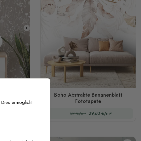
-Stil mit
Boho Abstrakte Bananenblatt
farben
Fototapete
 Dies ermöglicht
/m²
37 €/m²
29,60 €/m²