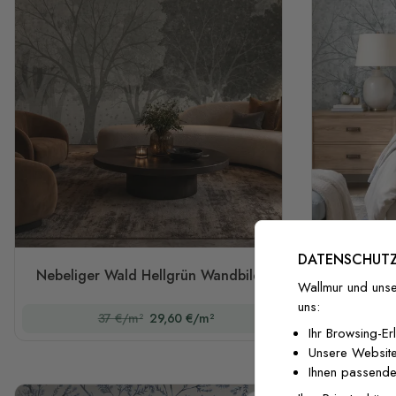
DATENSCHUTZ
Nebeliger Wald Hellgrün Wandbild
Elegantes
Wallmur und unse
uns:
37 €/m²
29,60 €/m²
Ihr Browsing-Er
Unsere Website
Ihnen passende