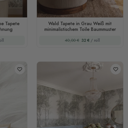
he Tapete
Wald Tapete in Grau Weiß mit
chnung
minimalistischem Toile Baummuster
oll
40,00 €
32 €
/ roll