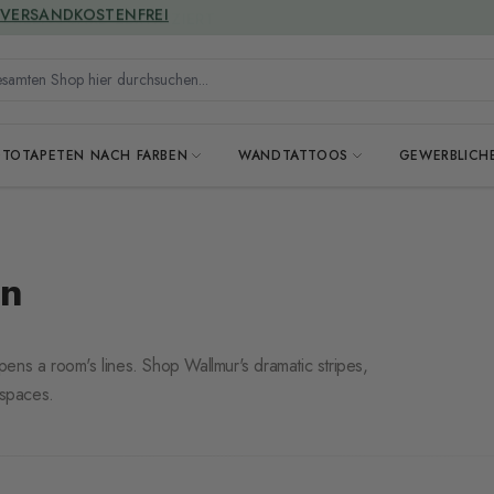
GREENGUARD ZERTIFIZIERT
mten Shop hier durchsuchen...
OTOTAPETEN NACH FARBEN
WANDTATTOOS
GEWERBLICH
en
ens a room's lines. Shop Wallmur's dramatic stripes,
 spaces.