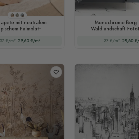
Stil 1
Stil 2
Stil 3
tapete mit neutralem
Monochrome Berg-
opischem Palmblatt
Waldlandschaft Foto
37 €/m²
29,60 €/m²
37 €/m²
29,60 €