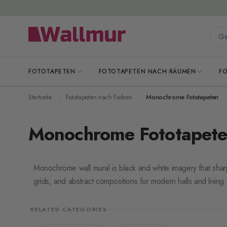
Zum Inhalt springen
Gesa
FOTOTAPETEN
FOTOTAPETEN NACH RÄUMEN
F
Startseite
Fototapeten nach Farben
Monochrome Fototapeten
Monochrome Fototapet
Monochrome wall mural is black and white imagery that sharp
grids, and abstract compositions for modern halls and living
RELATED CATEGORIES