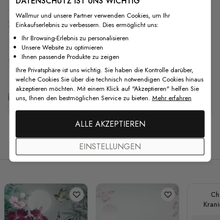
DATENSCHUTZ IST UNS WICHTIG
Wallmur und unsere Partner verwenden Cookies, um Ihr
Versand & Rückgabe
Einkaufserlebnis zu verbessern. Dies ermöglicht uns:
Ihr Browsing-Erlebnis zu personalisieren
Unsere Website zu optimieren
Ihnen passende Produkte zu zeigen
F.A.Q
Ihre Privatsphäre ist uns wichtig. Sie haben die Kontrolle darüber,
welche Cookies Sie über die technisch notwendigen Cookies hinaus
akzeptieren möchten. Mit einem Klick auf "Akzeptieren" helfen Sie
Kostenlose Anpassung
uns, Ihnen den bestmöglichen Service zu bieten.
Mehr erfahren
ALLE AKZEPTIEREN
Verwandte Produkte
EINSTELLUNGEN
Ch
Krani
Lo