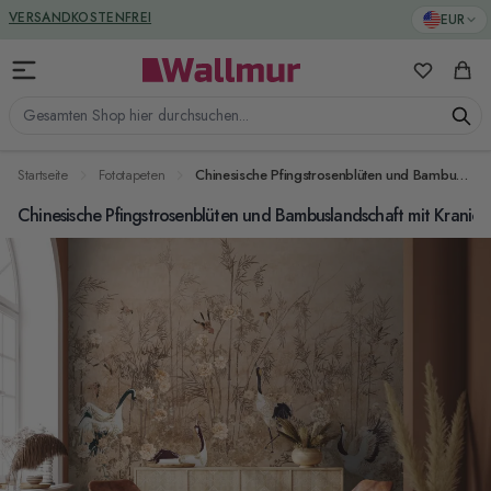
Zum Inhalt springen
GREENGUARD ZERTIFIZIERT
EUR
VERSANDKOSTENFREI
Meine Favo
Ware
Gesamten Shop hier durchsuchen...
Startseite
Fototapeten
Chinesische Pfingstrosenblüten und Bambuslandschaft mit Kranichen Fototapete
Chinesische Pfingstrosenblüten und Bambuslandschaft mit Kranic