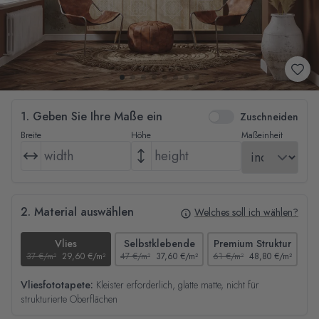
1. Geben Sie Ihre Maße ein
Zuschneiden
Breite
Höhe
Maßeinheit
2. Material auswählen
Welches soll ich wählen?
Vlies
Selbstklebende
Premium Struktur
37 €/m²
29,60 €/m²
47 €/m²
37,60 €/m²
61 €/m²
48,80 €/m²
44
Vliesfototapete:
Kleister erforderlich, glatte matte, nicht für
strukturierte Oberflächen