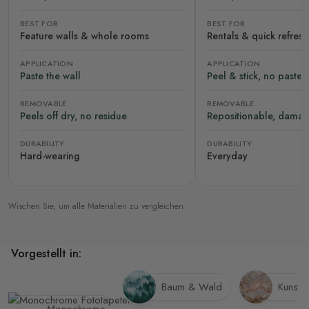
BEST FOR
BEST FOR
Feature walls & whole rooms
Rentals & quick refres
APPLICATION
APPLICATION
Paste the wall
Peel & stick, no paste
REMOVABLE
REMOVABLE
Peels off dry, no residue
Repositionable, damag
DURABILITY
DURABILITY
Hard-wearing
Everyday
Wischen Sie, um alle Materialien zu vergleichen
Vorgestellt in:
Baum & Wald
Kunstm