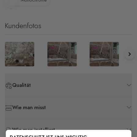
Monochrome
Kundenfotos
Qualität
Wie man misst
Wie man installiert