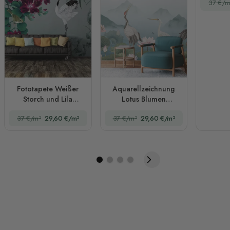
37 €/m
Fo
Fototapete Weißer
Aquarellzeichnung
Storch und Lila
Lotus Blumen
Blumen
Fototapete
37 €/m²
29,60 €/m²
37 €/m²
29,60 €/m²