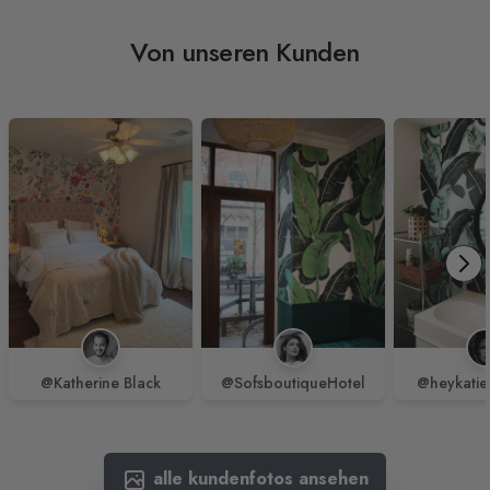
Von unseren Kunden
@Katherine Black
@SofsboutiqueHotel
@heykatie
alle kundenfotos ansehen