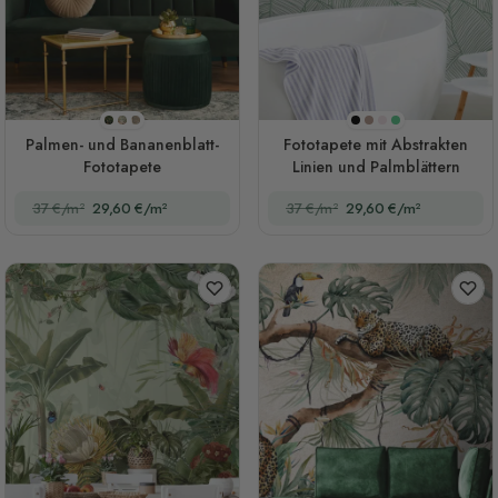
Stil 1
Stil 2
Stil 3
Schwarz
Braun
Rosa
Grün
Palmen- und Bananenblatt-
Fototapete mit Abstrakten
Fototapete
Linien und Palmblättern
37 €/m²
29,60 €/m²
37 €/m²
29,60 €/m²