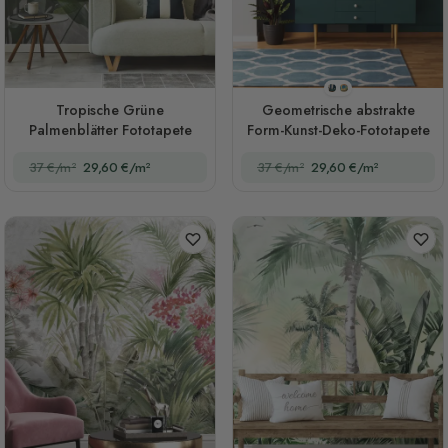
Stil 1
Stil 2
Tropische Grüne
Geometrische abstrakte
Palmenblätter Fototapete
Form-Kunst-Deko-Fototapete
37 €/m²
29,60 €/m²
37 €/m²
29,60 €/m²