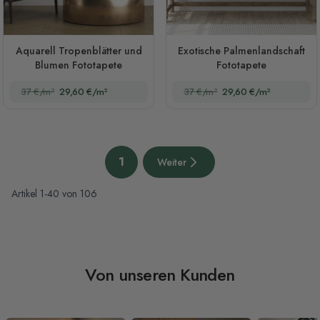
Aquarell Tropenblätter und
Exotische Palmenlandschaft
Blumen Fototapete
Fototapete
37 €/m²
29,60 €/m²
37 €/m²
29,60 €/m²
Seite
1
Weiter
Sie lesen gerade die Seite
Nächste Seite
Artikel
1
-
40
von
106
Von unseren Kunden