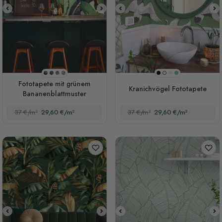
Stil 1
Stil 2
Stil 3
Stil 4
Schwarz
Rosa
Grün
Weiß
Fototapete mit grünem
Kranichvögel Fototapete
Bananenblattmuster
37 €/m²
29,60 €/m²
37 €/m²
29,60 €/m²