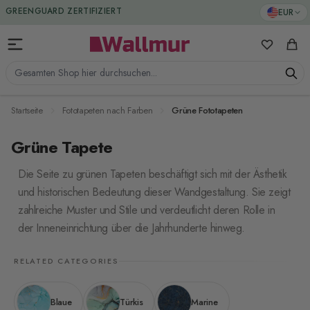
Zum Inhalt springen
GREENGUARD ZERTIFIZIERT
EUR
Meine Favo
Ware
Gesamten Shop hier durchsuchen...
Startseite
Fototapeten nach Farben
Grüne Fototapeten
Grüne Tapete
Die Seite zu grünen Tapeten beschäftigt sich mit der Ästhetik
und historischen Bedeutung dieser Wandgestaltung. Sie zeigt
zahlreiche Muster und Stile und verdeutlicht deren Rolle in
der Inneneinrichtung über die Jahrhunderte hinweg.
RELATED CATEGORIES
Blaue
Türkis
Marine