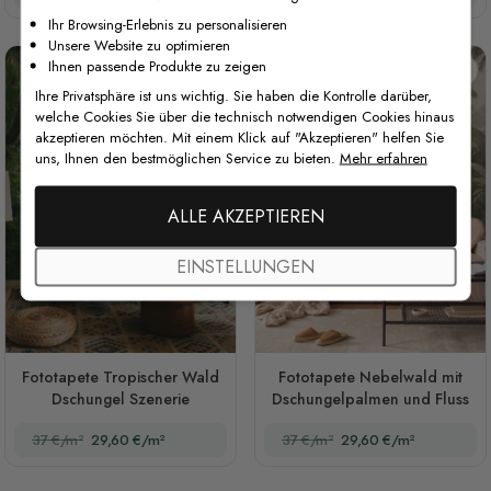
Ihr Browsing-Erlebnis zu personalisieren
Unsere Website zu optimieren
Ihnen passende Produkte zu zeigen
Ihre Privatsphäre ist uns wichtig. Sie haben die Kontrolle darüber,
welche Cookies Sie über die technisch notwendigen Cookies hinaus
akzeptieren möchten. Mit einem Klick auf "Akzeptieren" helfen Sie
uns, Ihnen den bestmöglichen Service zu bieten.
Mehr erfahren
ALLE AKZEPTIEREN
EINSTELLUNGEN
Fototapete Tropischer Wald
Fototapete Nebelwald mit
Dschungel Szenerie
Dschungelpalmen und Fluss
37 €/m²
29,60 €/m²
37 €/m²
29,60 €/m²