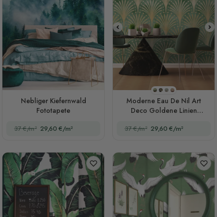
Stil 1
Stil 2
Stil 3
Stil 4
Nebliger Kiefernwald
Moderne Eau De Nil Art
Fototapete
Deco Goldene Linien
Fototapete
37 €/m²
29,60 €/m²
37 €/m²
29,60 €/m²