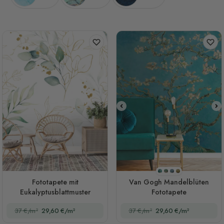
Stil 1
Stil 2
Stil 3
Stil 4
Fototapete mit
Van Gogh Mandelblüten
Eukalyptusblattmuster
Fototapete
37 €/m²
29,60 €/m²
37 €/m²
29,60 €/m²