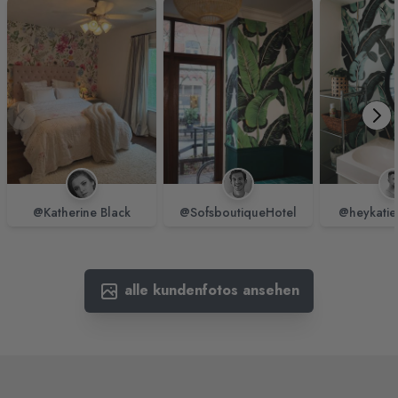
@Katherine Black
@SofsboutiqueHotel
@heykatie
alle kundenfotos ansehen