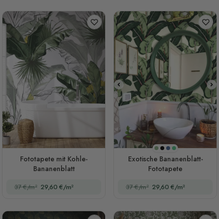
Olivgrün
Schwarz
Dunkelblau
Grün
Fototapete mit Kohle-
Exotische Bananenblatt-
Bananenblatt
Fototapete
37 €/m²
29,60 €/m²
37 €/m²
29,60 €/m²