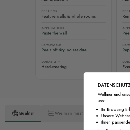
BEST FOR
BES
Feature walls & whole rooms
Rent
APPLICATION
APP
Paste the wall
Peel
REMOVABLE
REM
Peels off dry, no residue
Rep
DURABILITY
DURA
Hard-wearing
Eve
DATENSCHUTZ
Wallmur und unse
uns:
Ihr Browsing-Er
Qualität
Wie man misst
Wie man insta
Unsere Website
Ihnen passende