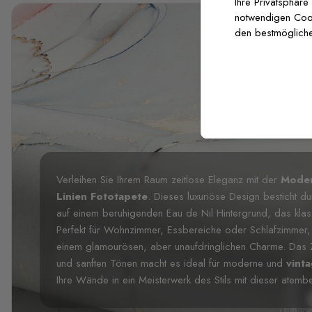
Ihre Privatsphäre
notwendigen Cooki
den bestmögliche
Verleihen Sie Ihrem Raum zeitlose Eleganz mit der
Moder
Linien Fototapete
. Dieses luxuriöse Design besticht du
auf einem beruhigenden Eau de Nil Hintergrund, das klass
Perfekt für Wohnzimmer, Essbereiche oder Schlafzimmer, s
einem glamourösen, aber unaufdringlichen Charme. Das Z
und sanften Tönen macht es ideal für moderne und
vint
Ihre Wände in ein Meisterwerk des Stils mit dieser atem