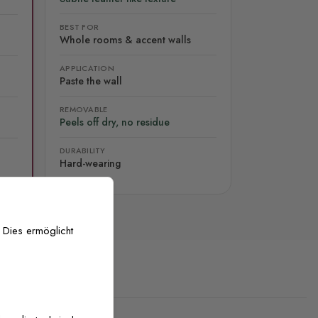
BEST FOR
Whole rooms & accent walls
APPLICATION
Paste the wall
REMOVABLE
Peels off dry, no residue
DURABILITY
Hard-wearing
 Dies ermöglicht
stenlose Anpassung