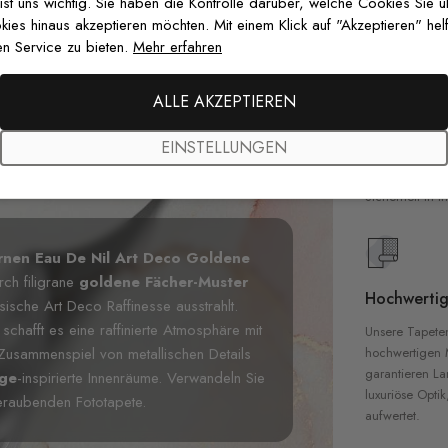
 ist uns wichtig. Sie haben die Kontrolle darüber, welche Cookies Sie 
es hinaus akzeptieren möchten. Mit einem Klick auf "Akzeptieren" helf
n Service zu bieten.
Mehr erfahren
Premium-Dr
ALLE AKZEPTIEREN
Außergewöhnli
EINSTELLUNGEN
Gedruckt mit
zertifizierten T
Sicherheit in 
nen Eau De Nil Art Deco Goldene
rch filigrane
goldene Fächer-Muster
Hochwertig
ische Art Deco Raffinesse ausstrahlt.
chafft es eine raffinierte Atmosphäre mit
Unsere Tapete
hochwertigen M
usammenspiel von metallischen Details
garantieren La
age
-inspirierte Innenräume. Verwandeln Sie
luxuriöse Optik
beraubenden Fototapete.
aufwertet.