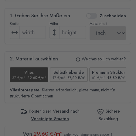
1. Geben Sie Ihre Maße ein
Zuschneiden
Breite
Höhe
Maßeinheit
2. Material auswählen
Welches soll ich wählen?
Vlies
Selbstklebende
Premium Struktur
37 €/m²
29,60 €/m²
47 €/m²
37,60 €/m²
61 €/m²
48,80 €/m²
44
Vliesfototapete:
Kleister erforderlich, glatte matte, nicht für
strukturierte Oberflächen
Kostenloser Versand nach
Sichere
Vereinigte Staaten
Bezahlung
Von
29,60 €/m²
Enter your dimensions above ↑