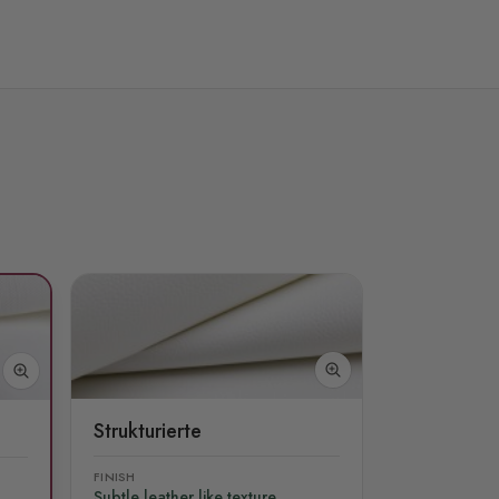
Strukturierte
FINISH
Subtle leather like texture