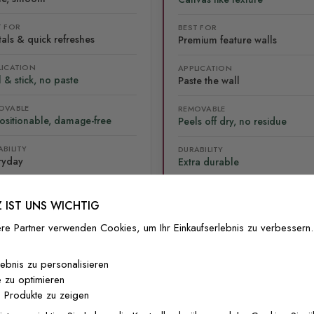
T FOR
BEST FOR
als & quick refreshes
Premium feature walls
LICATION
APPLICATION
 & stick, no paste
Paste the wall
OVABLE
REMOVABLE
ositionable, damage-free
Peels off dry, no residue
BILITY
DURABILITY
ryday
Extra durable
 IST UNS WICHTIG
re Partner verwenden Cookies, um Ihr Einkaufserlebnis zu verbessern.
lebnis zu personalisieren
lliert
Versand & Rückgabe
F.A.Q
Ko
 zu optimieren
 Produkte zu zeigen