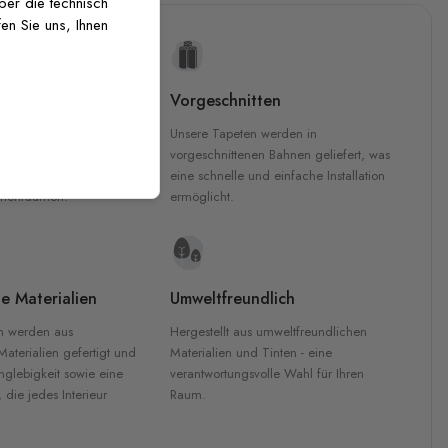
über die technisch
en Sie uns, Ihnen
uckqualität
Vorgeschnitten
che Druckqualität.
Unsere Tapeten werden in
 GREENGUARD Gold-
vorgeschnittenen Bahnen geliefert, was
inten für garantierte
eine schnelle und einfache Installation
Innenräumen.
ermöglicht.
e Materialien
Umweltfreundlich
n werden aus
Hergestellt aus umweltfreundlichen
aterialien gefertigt und
Materialien und Tinten - eine
nglebigkeit sowie eine
verantwortungsvolle Wahl für Ihren
, die jedes Interieur
Raum.