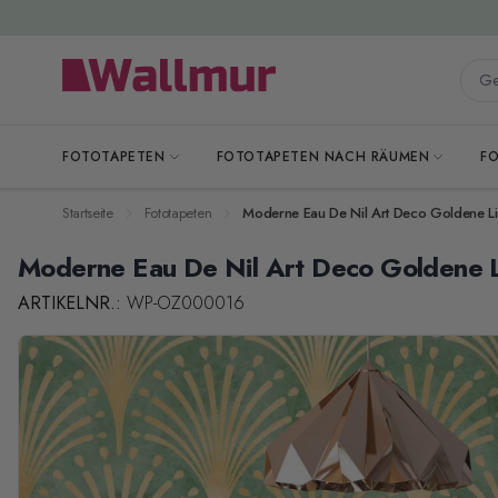
Zum Inhalt springen
Gesa
FOTOTAPETEN
FOTOTAPETEN NACH RÄUMEN
F
Startseite
Fototapeten
Moderne Eau De Nil Art Deco Goldene Li
Moderne Eau De Nil Art Deco Goldene L
ARTIKELNR.:
WP-OZ000016