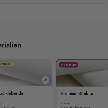
rialien
r Friendly
EMPFOHLEN
lbstklebende
Premium Struktur
SH
FINISH
te, smooth
Canvas like texture