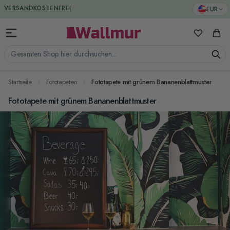
Zum Inhalt springen
GREENGUARD ZERTIFIZIERT
EUR
VERSANDKOSTENFREI
Meine Favo
Ware
Gesamten Shop hier durchsuchen...
Startseite
Fototapeten
Fototapete mit grünem Bananenblattmuster
Fototapete mit grünem Bananenblattmuster