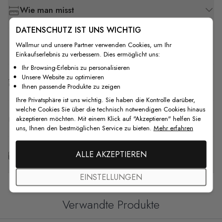
Wie man misst
DATENSCHUTZ IST UNS WICHTIG
Wallmur und unsere Partner verwenden Cookies, um Ihr
Wie man installiert
Einkaufserlebnis zu verbessern. Dies ermöglicht uns:
Ihr Browsing-Erlebnis zu personalisieren
Unsere Website zu optimieren
Versand & Rückgabe
Ihnen passende Produkte zu zeigen
Ihre Privatsphäre ist uns wichtig. Sie haben die Kontrolle darüber,
welche Cookies Sie über die technisch notwendigen Cookies hinaus
F.A.Q
akzeptieren möchten. Mit einem Klick auf "Akzeptieren" helfen Sie
uns, Ihnen den bestmöglichen Service zu bieten.
Mehr erfahren
ALLE AKZEPTIEREN
Kostenlose Anpassung
EINSTELLUNGEN
Verwandte Produkte