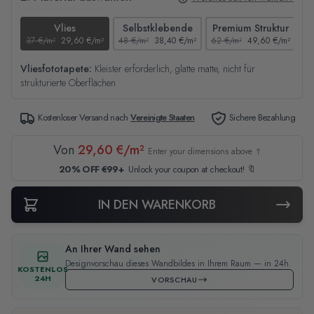
Vlies
Selbstklebende
Premium Struktur
37 €/m²
29,60 €/m²
48 €/m²
38,40 €/m²
62 €/m²
49,60 €/m²
44
Vliesfototapete:
Kleister erforderlich, glatte matte, nicht für
strukturierte Oberflächen
Kostenloser Versand nach
Vereinigte Staaten
Sichere Bezahlung
Von
29,60 €/m²
Enter your dimensions above ↑
20% OFF €99+
Unlock your coupon at checkout! 🔖
IN DEN WARENKORB
An Ihrer Wand sehen
Designvorschau dieses Wandbildes in Ihrem Raum — in 24h.
KOSTENLOS
24H
VORSCHAU