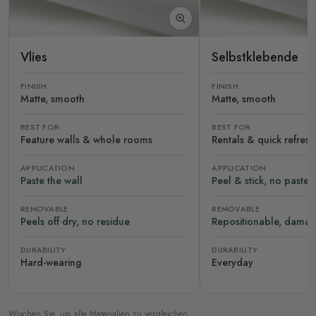
Vlies
Selbstklebende
FINISH
FINISH
Matte, smooth
Matte, smooth
BEST FOR
BEST FOR
Feature walls & whole rooms
Rentals & quick refres
APPLICATION
APPLICATION
Paste the wall
Peel & stick, no paste
REMOVABLE
REMOVABLE
Peels off dry, no residue
Repositionable, damag
DURABILITY
DURABILITY
Hard-wearing
Everyday
Wischen Sie, um alle Materialien zu vergleichen