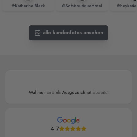
@Katherine Black
@SofsboutiqueHotel
@heykatie
alle kundenfotos ansehen
Wallmur
wird als
Ausgezeichnet
bewertet
4.7