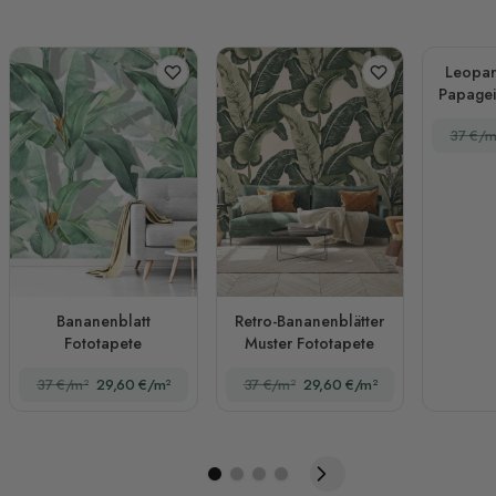
Leopar
Papagei
Wald
37 €/m
Bananenblatt
Retro-Bananenblätter
Fototapete
Muster Fototapete
37 €/m²
29,60 €/m²
37 €/m²
29,60 €/m²