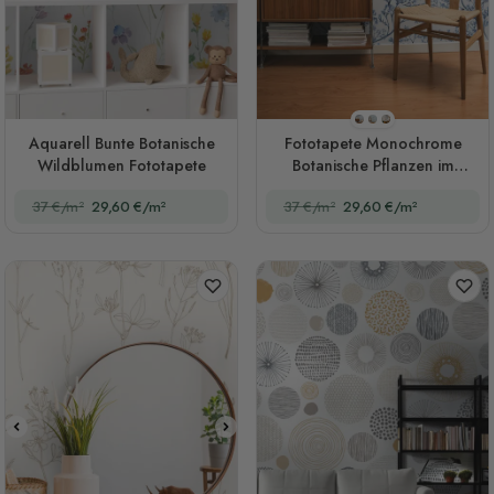
Stil 1
Stil 2
Stil 3
Aquarell Bunte Botanische
Fototapete Monochrome
Wildblumen Fototapete
Botanische Pflanzen im
Chinoiserie-Stil
37 €/m²
29,60 €/m²
37 €/m²
29,60 €/m²