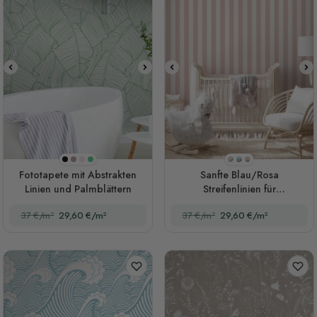
Schwarz
Braun
Rosa
Grün
Stil 1
Stil 2
Stil 3
Fototapete mit Abstrakten
Sanfte Blau/Rosa
Linien und Palmblättern
Streifenlinien für
Kinderzimmer Fototapete
37 €/m²
29,60 €/m²
37 €/m²
29,60 €/m²