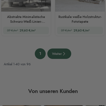
Abstrakte Minimalistische
Rustikale weiße Holzstruktur-
Schwarz-Weiß-Linien-
Fototapete
Fototapete
37 €/m²
29,60 €/m²
37 €/m²
29,60 €/m²
Seite
1
Weiter
Sie lesen gerade die Seite
Nächste Seite
Artikel
1
-
40
von
96
Von unseren Kunden