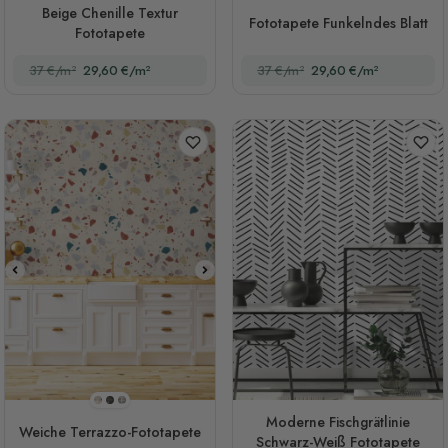
Beige Chenille Textur
Fototapete Funkelndes Blatt
Fototapete
37 €/m²
29,60 €/m²
37 €/m²
29,60 €/m²
Stil 1
Stil 2
Stil 3
Moderne Fischgrätlinie
Weiche Terrazzo-Fototapete
Schwarz-Weiß Fototapete