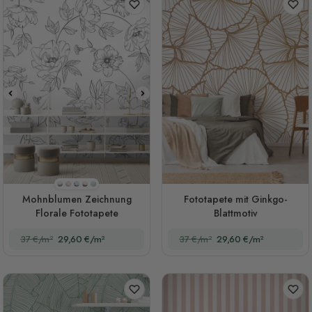
Stil 2(schwarz und weiß)
Stil 1
Stil 3
Stil 4
Stil 5
Mohnblumen Zeichnung
Fototapete mit Ginkgo-
Florale Fototapete
Blattmotiv
37 €/m²
29,60 €/m²
37 €/m²
29,60 €/m²