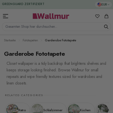
Zum Inhalt springen
GREENGUARD ZERTIFIZIERT
EUR
Meine Favo
Ware
Gesamten Shop hier durchsuchen...
Startseite
Fototapeten
Garderobe Fototapete
Garderobe Fototapete
Closet wallpaper is a tidy backdrop that brightens shelves and
keeps storage looking finished. Browse Wallmur for small
repeats and wipe friendly textures sized for wardrobes and
linen closets.
RELATED CATEGORIES
Retro
Schlafzimmer
Küchen
Ba