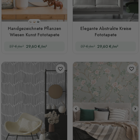
Stil 1
Stil 2
Stil 3
Handgezeichnete Pflanzen
Elegante Abstrakte Kreise
Wiesen Kunst Fototapete
Fototapete
37 €/m²
29,60 €/m²
37 €/m²
29,60 €/m²