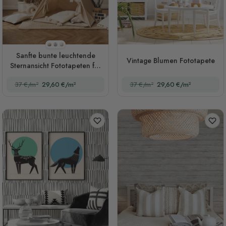
Stil 1
Stil 2
Stil 3
Sanfte bunte leuchtende
Vintage Blumen Fototapete
Sternansicht Fototapeten für
das Kinderzimmer
37 €/m²
29,60 €/m²
37 €/m²
29,60 €/m²