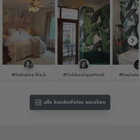
@Katherine Black
@SofsboutiqueHotel
@heykatie
alle kundenfotos ansehen