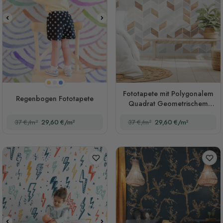
Buntes
Rosa
Blau
Fototapete mit Polygonalem
Regenbogen Fototapete
Quadrat Geometrischem
Muster
37 €/m²
29,60 €/m²
37 €/m²
29,60 €/m²