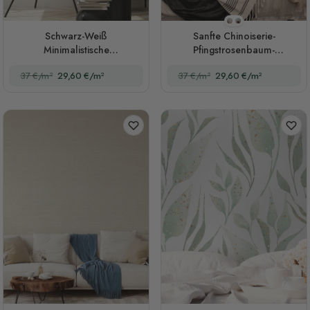
Stil 1
Stil 2
Schwarz-Weiß
Sanfte Chinoiserie-
Minimalistische
Pfingstrosenbaum-
Zickzacklinien Fototapete
Blütenkunst Fototapete
37 €/m²
29,60 €/m²
37 €/m²
29,60 €/m²