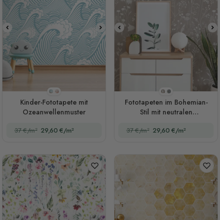
Stil 1
Stil 2
Stil 1
Stil 2
Kinder-Fototapete mit
Fototapeten im Bohemian-
Ozeanwellenmuster
Stil mit neutralen
Wildblumenfarben
37 €/m²
29,60 €/m²
37 €/m²
29,60 €/m²