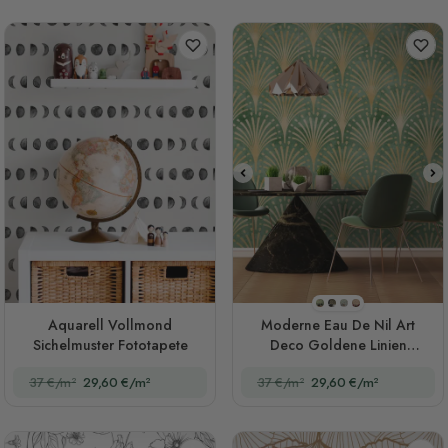
Stil 1
Stil 2
Stil 3
Stil 4
Aquarell Vollmond
Moderne Eau De Nil Art
Sichelmuster Fototapete
Deco Goldene Linien
Fototapete
37 €/m²
29,60 €/m²
37 €/m²
29,60 €/m²