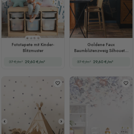
Stil 1
Stil 2
Stil 3
Stil 4
Fototapete mit Kinder-
Goldene Faux
Blitzmuster
Baumblütenzweig Silhouette
mit Vögeln Fototapete
37 €/m²
29,60 €/m²
37 €/m²
29,60 €/m²