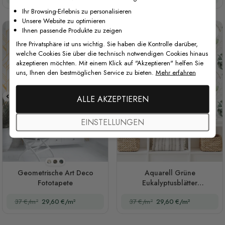
Ihr Browsing-Erlebnis zu personalisieren
Unsere Website zu optimieren
Ihnen passende Produkte zu zeigen
Ihre Privatsphäre ist uns wichtig. Sie haben die Kontrolle darüber,
welche Cookies Sie über die technisch notwendigen Cookies hinaus
akzeptieren möchten. Mit einem Klick auf "Akzeptieren" helfen Sie
uns, Ihnen den bestmöglichen Service zu bieten.
Mehr erfahren
ALLE AKZEPTIEREN
EINSTELLUNGEN
Stil 1
Stil 2
Stil 3
Geometrische Art Deco
Aquarell Grüne
Fototapete
Eukalyptusblätter
Fototapeten
37 €/m²
29,60 €/m²
37 €/m²
29,60 €/m²