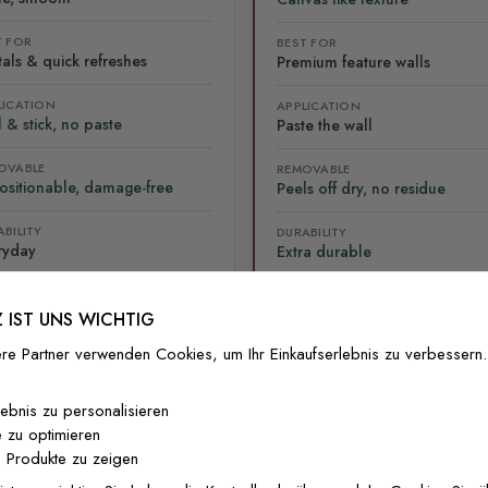
T FOR
BEST FOR
als & quick refreshes
Premium feature walls
LICATION
APPLICATION
 & stick, no paste
Paste the wall
OVABLE
REMOVABLE
ositionable, damage-free
Peels off dry, no residue
BILITY
DURABILITY
ryday
Extra durable
 IST UNS WICHTIG
re Partner verwenden Cookies, um Ihr Einkaufserlebnis zu verbessern.
lebnis zu personalisieren
lliert
Versand & Rückgabe
F.A.Q
Ko
 zu optimieren
 Produkte zu zeigen