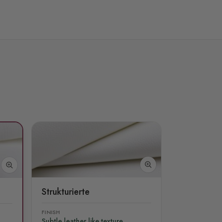
Strukturierte
FINISH
Subtle leather like texture