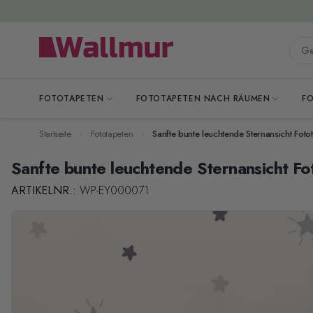
Zum Inhalt springen
Gesa
FOTOTAPETEN
FOTOTAPETEN NACH RÄUMEN
F
Startseite
Fototapeten
Sanfte bunte leuchtende Sternansicht Fot
Sanfte bunte leuchtende Sternansicht F
ARTIKELNR.:
WP-EY000071