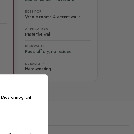
BEST FOR
Whole rooms & accent walls
APPLICATION
Paste the wall
REMOVABLE
Peels off dry, no residue
DURABILITY
Hard-wearing
 Dies ermöglicht
stenlose Anpassung