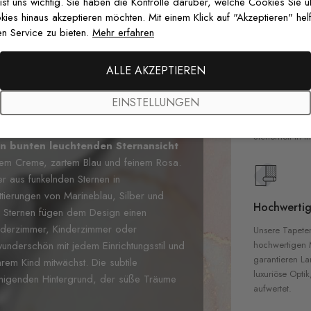
 ist uns wichtig. Sie haben die Kontrolle darüber, welche Cookies Sie 
es hinaus akzeptieren möchten. Mit einem Klick auf "Akzeptieren" helf
n Service zu bieten.
Mehr erfahren
Premium-Dr
ALLE AKZEPTIEREN
Außergewöhnli
EINSTELLUNGEN
Gedruckt mit
zertifizierten T
Sicherheit in 
n bunten leuchtenden Sternansicht
nftem Creme, zartem Blau und feinem Rosa.
r aus funkelnden Sternen in
tierungen von Marineblau, Silber und
Hochwertig
 Sternen fügen dem Design einen
inderzimmer, Kinderzimmer oder
Unsere Tapete
hochwertigen M
wunderschön mit jedem Einrichtungsstil und
garantieren La
hrem Kind mitwächst. Die subtile
luxuriöse Optik
ruhigenden Hintergrund, der süße Träume
aufwertet.