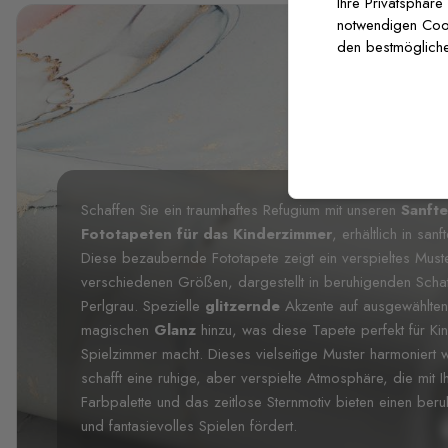
Ihre Privatsphäre
notwendigen Cooki
den bestmögliche
Schaffen Sie ein traumhaftes Refugium mit unseren
Sanfte
Fototapeten für das Kinderzimmer
, erhältlich in sa
Diese bezaubernde Fototapete zeigt ein verspieltes Muste
verschiedenen Größen, dargestellt in beruhigenden Schat
Perlgrau. Spezielle
glitzernde
Akzente auf ausgewählten
magischen
Glanz
hinzu, was diese Tapete perfekt für K
Spielzimmer macht. Dieses vielseitige Muster harmoniert 
schafft eine ruhige, aber verspielte Atmosphäre, die mit I
Farbpalette und das zeitlose Sternmotiv bieten einen be
und fantasievolles Spielen fördert.