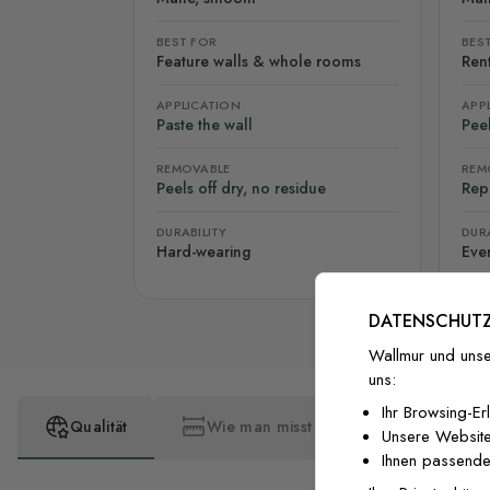
BEST FOR
BES
Feature walls & whole rooms
Rent
APPLICATION
APP
Paste the wall
Peel
REMOVABLE
REM
Peels off dry, no residue
Rep
DURABILITY
DURA
Hard-wearing
Eve
DATENSCHUTZ
Wallmur und unse
uns:
Ihr Browsing-Er
Qualität
Wie man misst
Wie man insta
Unsere Website
Ihnen passende