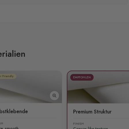
rialien
r Friendly
EMPFOHLEN
lbstklebende
Premium Struktur
SH
FINISH
te, smooth
Canvas like texture