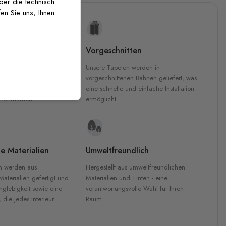
über die technisch
en Sie uns, Ihnen
uckqualität
Vorgeschnitten
che Druckqualität.
Unsere Tapeten werden in
 GREENGUARD Gold-
vorgeschnittenen Bahnen geliefert, was
inten für garantierte
eine schnelle und einfache Installation
Innenräumen.
ermöglicht.
e Materialien
Umweltfreundlich
n werden aus
Hergestellt aus umweltfreundlichen
aterialien gefertigt und
Materialien und Tinten - eine
nglebigkeit sowie eine
verantwortungsvolle Wahl für Ihren
, die jedes Interieur
Raum.