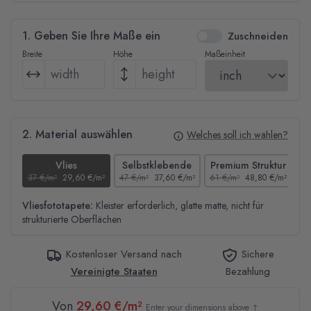
1. Geben Sie Ihre Maße ein
Zuschneiden
Breite
Höhe
Maßeinheit
2. Material auswählen
Welches soll ich wählen?
Vlies
Selbstklebende
Premium Struktur
37 €/m²
29,60 €/m²
47 €/m²
37,60 €/m²
61 €/m²
48,80 €/m²
44
Vliesfototapete:
Kleister erforderlich, glatte matte, nicht für
strukturierte Oberflächen
Kostenloser Versand nach
Sichere
Vereinigte Staaten
Bezahlung
Von
29,60 €/m²
Enter your dimensions above ↑