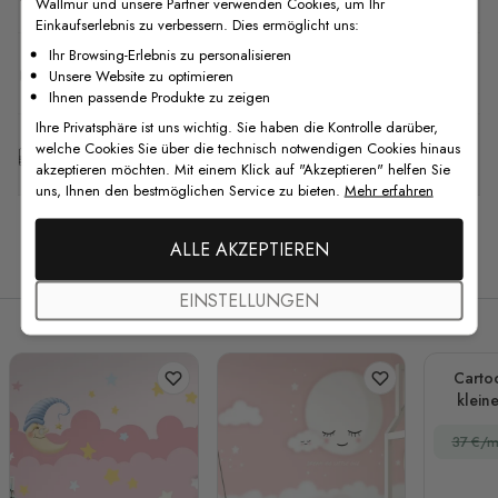
Wallmur und unsere Partner verwenden Cookies, um Ihr
Einkaufserlebnis zu verbessern. Dies ermöglicht uns:
Ihr Browsing-Erlebnis zu personalisieren
F.A.Q
Unsere Website zu optimieren
Ihnen passende Produkte zu zeigen
Ihre Privatsphäre ist uns wichtig. Sie haben die Kontrolle darüber,
welche Cookies Sie über die technisch notwendigen Cookies hinaus
Kostenlose Anpassung
akzeptieren möchten. Mit einem Klick auf "Akzeptieren" helfen Sie
uns, Ihnen den bestmöglichen Service zu bieten.
Mehr erfahren
ALLE AKZEPTIEREN
Verwandte Produkte
EINSTELLUNGEN
Carto
klein
Nac
37 €/m
Fo