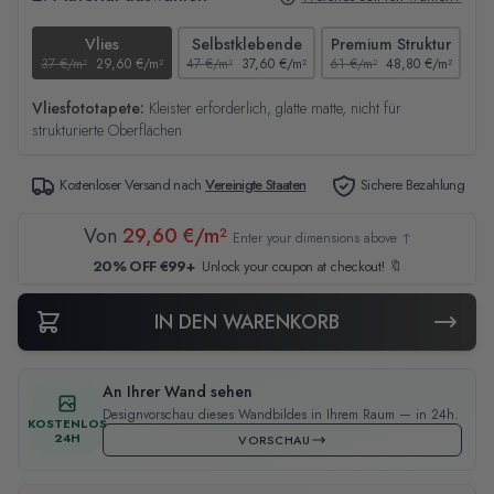
Vlies
Selbstklebende
Premium Struktur
37 €/m²
29,60 €/m²
47 €/m²
37,60 €/m²
61 €/m²
48,80 €/m²
44
Vliesfototapete:
Kleister erforderlich, glatte matte, nicht für
strukturierte Oberflächen
Kostenloser Versand nach
Vereinigte Staaten
Sichere Bezahlung
Von
29,60 €/m²
Enter your dimensions above ↑
20% OFF €99+
Unlock your coupon at checkout! 🔖
IN DEN WARENKORB
An Ihrer Wand sehen
Designvorschau dieses Wandbildes in Ihrem Raum — in 24h.
KOSTENLOS
24H
VORSCHAU