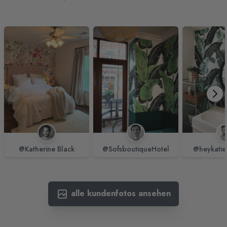
@Katherine Black
@SofsboutiqueHotel
@heykatie
alle kundenfotos ansehen