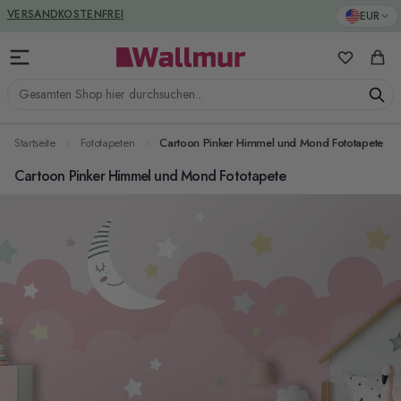
Zum Inhalt springen
GREENGUARD ZERTIFIZIERT
EUR
VERSANDKOSTENFREI
Meine Favo
Ware
Gesamten Shop hier durchsuchen...
Startseite
Fototapeten
Cartoon Pinker Himmel und Mond Fototapete
Cartoon Pinker Himmel und Mond Fototapete