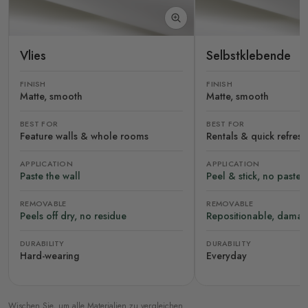
Vlies
Selbstklebende
FINISH
FINISH
Matte, smooth
Matte, smooth
BEST FOR
BEST FOR
Feature walls & whole rooms
Rentals & quick refres
APPLICATION
APPLICATION
Paste the wall
Peel & stick, no paste
REMOVABLE
REMOVABLE
Peels off dry, no residue
Repositionable, damag
DURABILITY
DURABILITY
Hard-wearing
Everyday
Wischen Sie, um alle Materialien zu vergleichen