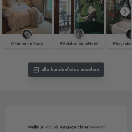
@Katherine Black
@SofsboutiqueHotel
@heykatie
alle kundenfotos ansehen
Wallmur
wird als
Ausgezeichnet
bewertet