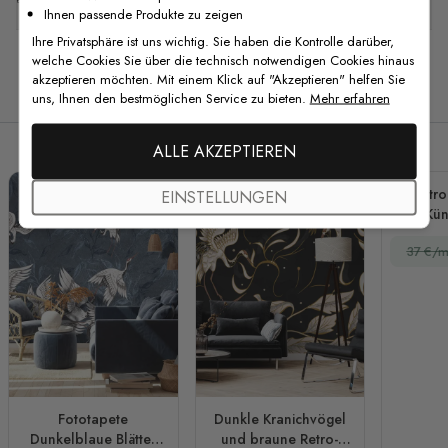
Ihnen passende Produkte zu zeigen
Ihre Privatsphäre ist uns wichtig. Sie haben die Kontrolle darüber,
welche Cookies Sie über die technisch notwendigen Cookies hinaus
akzeptieren möchten. Mit einem Klick auf "Akzeptieren" helfen Sie
Verwandte Produkte
uns, Ihnen den bestmöglichen Service zu bieten.
Mehr erfahren
ALLE AKZEPTIEREN
Retro
EINSTELLUNGEN
Kün
Mädche
37 €/m
Fototapete
Dunkle Kranichvögel
Dunkelblaue Blätter
und braune Retro-