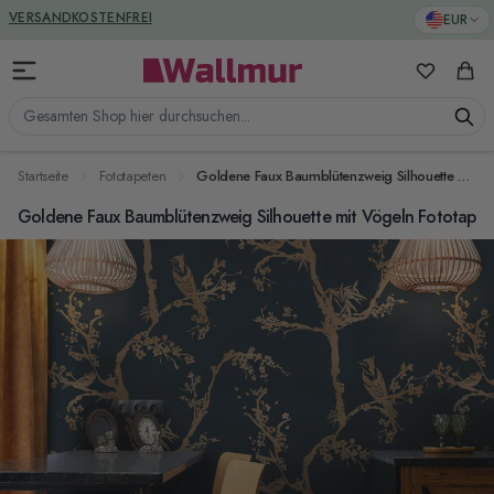
Zum Inhalt springen
GREENGUARD ZERTIFIZIERT
EUR
VERSANDKOSTENFREI
Meine Favo
Ware
Gesamten Shop hier durchsuchen...
Startseite
Fototapeten
Goldene Faux Baumblütenzweig Silhouette mit Vögeln Fototapete
Goldene Faux Baumblütenzweig Silhouette mit Vögeln Fototapet