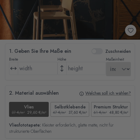
1. Geben Sie Ihre Maße ein
Zuschneiden
Breite
Höhe
Maßeinheit
2. Material auswählen
Welches soll ich wählen?
Vlies
Selbstklebende
Premium Struktur
37 €/m²
29,60 €/m²
47 €/m²
37,60 €/m²
61 €/m²
48,80 €/m²
44
Vliesfototapete:
Kleister erforderlich, glatte matte, nicht für
strukturierte Oberflächen