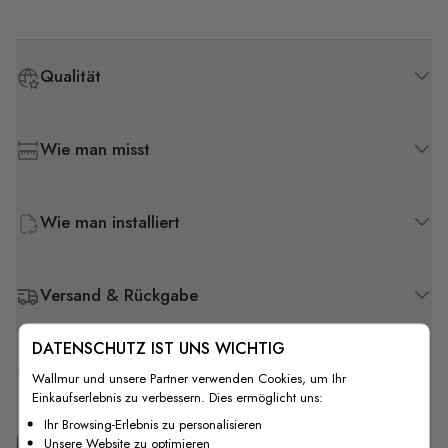
Qualität
Wie man misst
Wie man installiert
Versand & Rückgabe
DATENSCHUTZ IST UNS WICHTIG
F.A.Q
Wallmur und unsere Partner verwenden Cookies, um Ihr
Einkaufserlebnis zu verbessern. Dies ermöglicht uns:
Ihr Browsing-Erlebnis zu personalisieren
Kostenlose Anpassung
Unsere Website zu optimieren