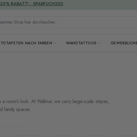
VERSANDKOSTENFREI
mten Shop hier durchsuchen...
OTOTAPETEN NACH FARBEN
WANDTATTOOS
GEWERBLICH
s a room's look. At Wallmur, we carry large-scale stripes,
nd family spaces.