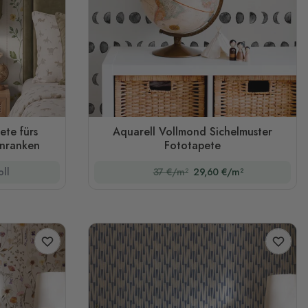
ete fürs
Aquarell Vollmond Sichelmuster
enranken
Fototapete
oll
37 €/m²
29,60 €/m²