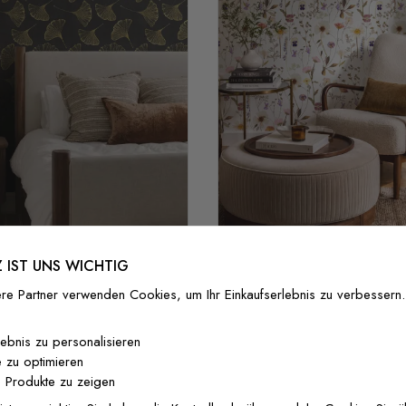
 IST UNS WICHTIG
pete in Schwarz und Gold
Fototapete Frühling mit 
goldenen Ginkgo-Blättern
Wildblumen
re Partner verwenden Cookies, um Ihr Einkaufserlebnis zu verbessern.
40,00 €
32 €
/ roll
40,00 €
32 €
/ r
lebnis zu personalisieren
 zu optimieren
 Produkte zu zeigen