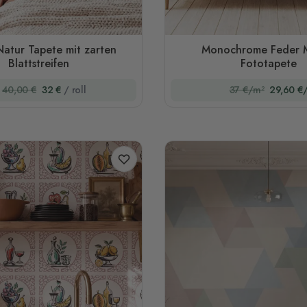
atur Tapete mit zarten
Monochrome Feder M
Blattstreifen
Fototapete
40,00 €
32 €
/ roll
37 €/m²
29,60 €