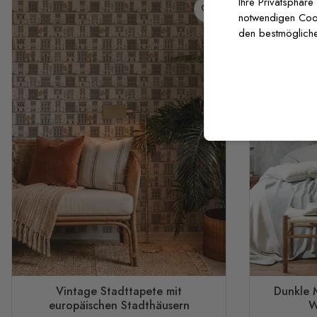
Ihre Privatsphäre
notwendigen Cooki
den bestmögliche
Vintage Stadttapete mit
Dunkle 
europäischen Stadthäusern
W