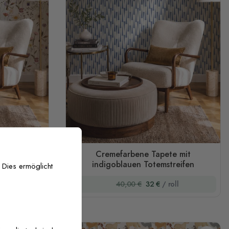
gepressten
Cremefarbene Tapete mit
indigoblauen Totemstreifen
 Dies ermöglicht
oll
40,00 €
32 €
/ roll