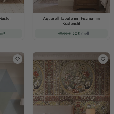
uster
Aquarell Tapete mit Fischen im
Küstenstil
/m²
40,00 €
32 €
/ roll