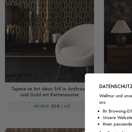
DATENSCHUTZ
Tapete im Art déco Stil in Anthrazit
Blätterta
und Gold mit Kettenmuster
mit antik
Wallmur und unse
uns:
40,00 €
32 €
/ roll
Ihr Browsing-Er
Unsere Website
Ihnen passende