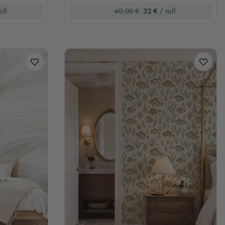
oll
40,00 €
32 €
/ roll