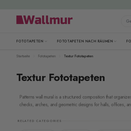
Zum Inhalt springen
Gesa
FOTOTAPETEN
FOTOTAPETEN NACH RÄUMEN
F
Startseite
Fototapeten
Textur Fototapeten
Textur Fototapeten
Patterns wall mural is a structured composition that organize
checks, arches, and geometric designs for halls, offices, a
RELATED CATEGORIES