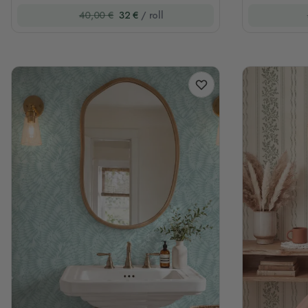
40,00 €
32 €
/ roll