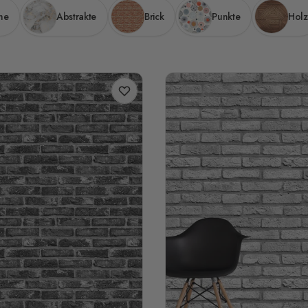
he
Abstrakte
Brick
Punkte
Holz