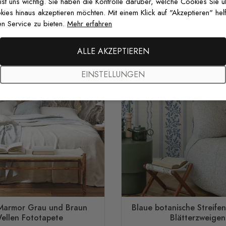
 ist uns wichtig. Sie haben die Kontrolle darüber, welche Cookies Sie 
es hinaus akzeptieren möchten. Mit einem Klick auf "Akzeptieren" helf
n Service zu bieten.
Mehr erfahren
ALLE AKZEPTIEREN
EINSTELLUNGEN
Marmor Grau und Braun
Blaue botanische Streife
ellen Fototapete
Blätterzweigen