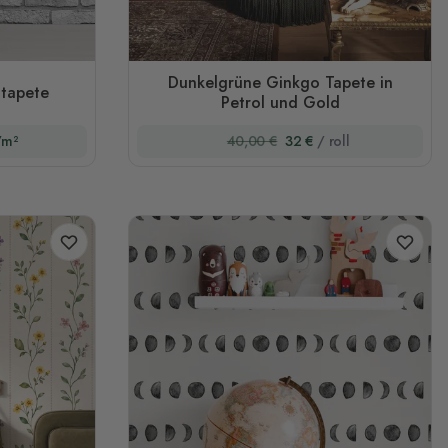
Dunkelgrüne Ginkgo Tapete in
otapete
Petrol und Gold
/m²
40,00 €
32 €
/ roll