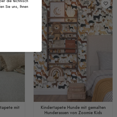
über die technisch
en Sie uns, Ihnen
ntapete mit
Kindertapete Hunde mit gemalten
Hunderassen von Zoomie Kids