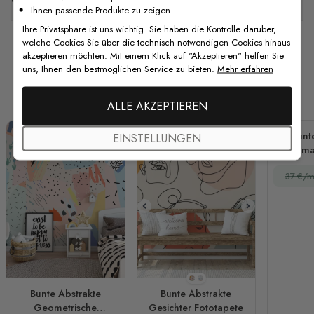
Ihnen passende Produkte zu zeigen
Ihre Privatsphäre ist uns wichtig. Sie haben die Kontrolle darüber,
welche Cookies Sie über die technisch notwendigen Cookies hinaus
akzeptieren möchten. Mit einem Klick auf "Akzeptieren" helfen Sie
Verwandte Produkte
uns, Ihnen den bestmöglichen Service zu bieten.
Mehr erfahren
ALLE AKZEPTIEREN
Bunt
EINSTELLUNGEN
Charma
Fo
37 €/m
Stil 1
Stil 2
Bunte Abstrakte
Bunte Abstrakte
Geometrische
Gesichter Fototapete