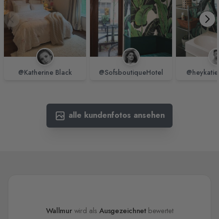
@Katherine Black
@SofsboutiqueHotel
@heykatie
alle kundenfotos ansehen
Wallmur
wird als
Ausgezeichnet
bewertet