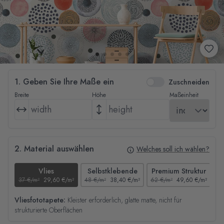
1. Geben Sie Ihre Maße ein
Zuschneiden
Breite
Höhe
Maßeinheit
2. Material auswählen
Welches soll ich wählen?
Vlies
Selbstklebende
Premium Struktur
37 €/m²
29,60 €/m²
48 €/m²
38,40 €/m²
62 €/m²
49,60 €/m²
44
Vliesfototapete:
Kleister erforderlich, glatte matte, nicht für
strukturierte Oberflächen