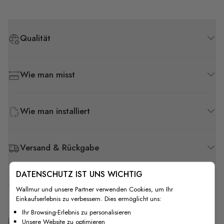
Qualität
Wie man misst
Wie man installiert
Versand & Rückgabe
DATENSCHUTZ IST UNS WICHTIG
F.A.Q
Wallmur und unsere Partner verwenden Cookies, um Ihr
Einkaufserlebnis zu verbessern. Dies ermöglicht uns:
Ihr Browsing-Erlebnis zu personalisieren
Kostenlose Anpassung
Unsere Website zu optimieren