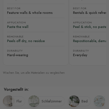
BEST FOR
BEST FOR
Feature walls & whole rooms
Rentals & quick refres
APPLICATION
APPLICATION
Paste the wall
Peel & stick, no paste
REMOVABLE
REMOVABLE
Peels off dry, no residue
Repositionable, damag
DURABILITY
DURABILITY
Hard-wearing
Everyday
Wischen Sie, um alle Materialien zu vergleichen
Vorgestellt in:
Flur
Schlafzimmer
Bad