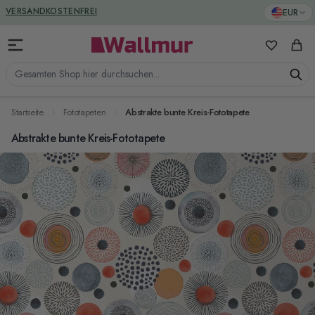
Zum Inhalt springen
GREENGUARD ZERTIFIZIERT
EUR
VERSANDKOSTENFREI
Meine Favo
Ware
Gesamten Shop hier durchsuchen...
Startseite
Fototapeten
Abstrakte bunte Kreis-Fototapete
Abstrakte bunte Kreis-Fototapete