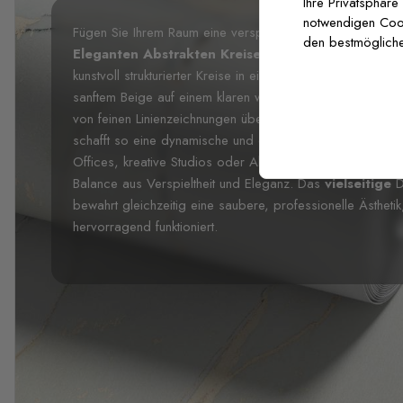
Ihre Privatsphäre
notwendigen Cooki
Fügen Sie Ihrem Raum eine verspielte und dennoch anspru
den bestmögliche
Eleganten Abstrakten Kreise Fototapete
. Dieses ze
kunstvoll strukturierter Kreise in einer beruhigenden Pal
sanftem Beige auf einem klaren weißen Hintergrund. Jeder 
von feinen Linienzeichnungen über Leopardenmuster bis h
schafft so eine dynamische und dennoch harmonische Ko
Offices, kreative Studios oder Akzentwände in Wohnräume
Balance aus Verspieltheit und Eleganz. Das
vielseitige
De
bewahrt gleichzeitig eine saubere, professionelle Ästheti
hervorragend funktioniert.