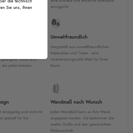
inten für garantierte
eine schnelle und einfache Installation
über die technisch
Innenräumen.
ermöglicht.
en Sie uns, Ihnen
e Materialien
Umweltfreundlich
n werden aus
Hergestellt aus umweltfreundlichen
aterialien gefertigt und
Materialien und Tinten - eine
nglebigkeit sowie eine
verantwortungsvolle Wahl für Ihren
, die jedes Interieur
Raum.
sign
Wandmaß nach Wunsch
t einzigartig und wird mit
Jedes Wandbild kann an Ihre Wand
l speziell für Sie
angepasst werden. Sie bestimmen die
exakte Größe und den gewünschten
Bildausschnitt.