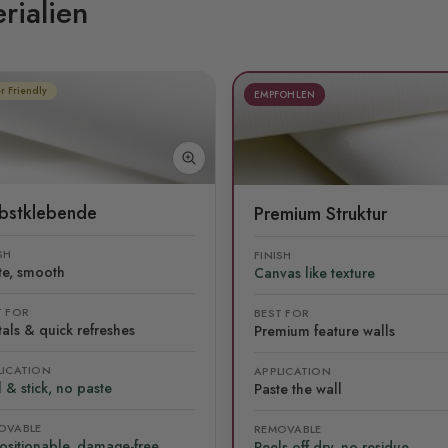
rialien
r Friendly
EMPFOHLEN
lbstklebende
Premium Struktur
SH
FINISH
te, smooth
Canvas like texture
T FOR
BEST FOR
als & quick refreshes
Premium feature walls
LICATION
APPLICATION
 & stick, no paste
Paste the wall
OVABLE
REMOVABLE
ositionable, damage-free
Peels off dry, no residue