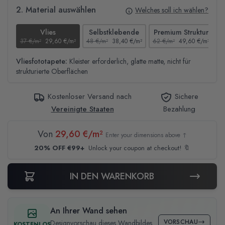
2. Material auswählen
Welches soll ich wählen?
Vlies
Selbstklebende
Premium Struktur
37 €/m²
29,60 €/m²
48 €/m²
38,40 €/m²
62 €/m²
49,60 €/m²
4
Vliesfototapete:
Kleister erforderlich, glatte matte, nicht für
strukturierte Oberflächen
Kostenloser Versand nach
Sichere
Vereinigte Staaten
Bezahlung
Von
29,60 €/m²
Enter your dimensions above ↑
20% OFF €99+
Unlock your coupon at checkout! 🔖
IN DEN WARENKORB
An Ihrer Wand sehen
VORSCHAU
Designvorschau dieses Wandbildes
KOSTENLOS