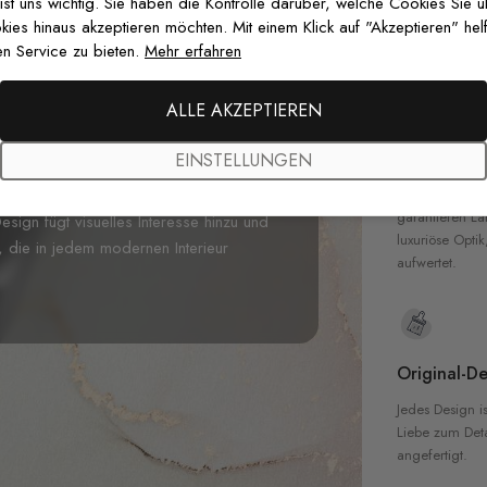
zertifizierten T
 ist uns wichtig. Sie haben die Kontrolle darüber, welche Cookies Sie 
Sicherheit in 
es hinaus akzeptieren möchten. Mit einem Klick auf "Akzeptieren" helf
chsvolle Note hinzu mit unserer
n Service zu bieten.
Mehr erfahren
itgenössische Design zeigt eine Vielzahl
ette aus Anthrazitgrau, warmem Gold und
ALLE AKZEPTIEREN
Kreis präsentiert einzigartige Muster -
Hochwertig
in zu strahlenden Sonnenstrahlen - und
EINSTELLUNGEN
mposition. Perfekt für moderne Home-
Unsere Tapete
hochwertigen M
n, bringt diese Fototapete die perfekte
garantieren La
sign fügt visuelles Interesse hinzu und
luxuriöse Optik
k, die in jedem modernen Interieur
aufwertet.
Original-De
Jedes Design is
Liebe zum Detai
angefertigt.