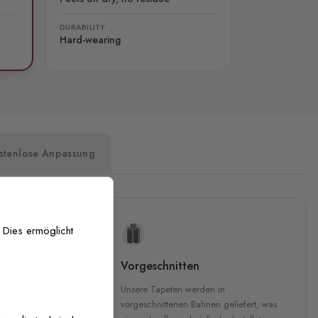
DURABILITY
Hard-wearing
stenlose Anpassung
 Dies ermöglicht
uckqualität
Vorgeschnitten
che Druckqualität.
Unsere Tapeten werden in
 GREENGUARD Gold-
vorgeschnittenen Bahnen geliefert, was