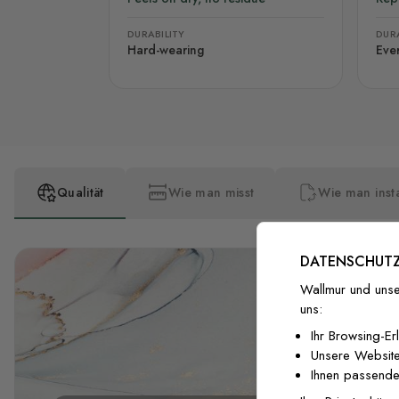
DURABILITY
DURA
Hard-wearing
Eve
Qualität
Wie man misst
Wie man insta
DATENSCHUTZ
Wallmur und unse
uns:
Ihr Browsing-Er
Unsere Website
Ihnen passende