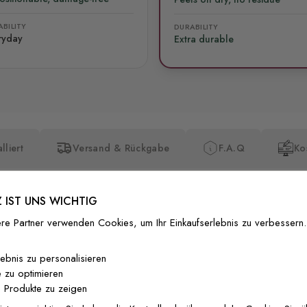
BILITY
DURABILITY
ryday
Extra durable
lliert
Versand & Rückgabe
F.A.Q
Ko
 IST UNS WICHTIG
re Partner verwenden Cookies, um Ihr Einkaufserlebnis zu verbessern.
Premium-Dr
lebnis zu personalisieren
 zu optimieren
Außergewöhnli
 Produkte zu zeigen
Gedruckt mit