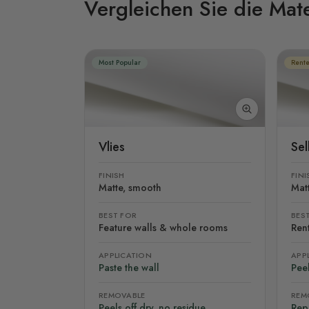
Vergleichen Sie die Mate
Most Popular
Rente
Vlies
Se
FINISH
FINI
Matte, smooth
Mat
BEST FOR
BES
Feature walls & whole rooms
Rent
APPLICATION
APP
Paste the wall
Peel
REMOVABLE
REM
Peels off dry, no residue
Rep