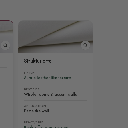
Strukturierte
FINISH
Subtle leather like texture
BEST FOR
Whole rooms & accent walls
APPLICATION
Paste the wall
REMOVABLE
Peels off dry, no residue