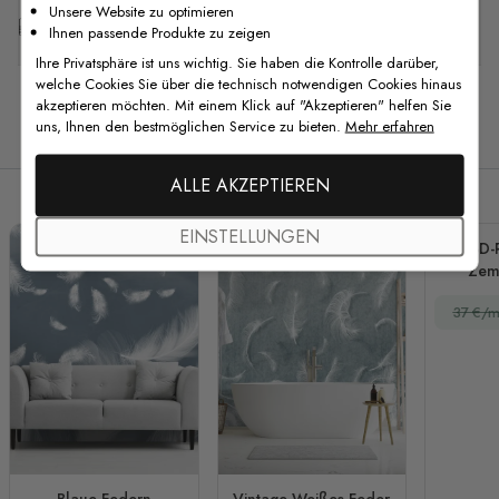
Unsere Website zu optimieren
Kostenlose Anpassung
Ihnen passende Produkte zu zeigen
Ihre Privatsphäre ist uns wichtig. Sie haben die Kontrolle darüber,
welche Cookies Sie über die technisch notwendigen Cookies hinaus
akzeptieren möchten. Mit einem Klick auf "Akzeptieren" helfen Sie
uns, Ihnen den bestmöglichen Service zu bieten.
Mehr erfahren
Verwandte Produkte
ALLE AKZEPTIEREN
EINSTELLUNGEN
3D-R
Zem
Fo
37 €/m
Blaue Federn
Vintage Weißes Feder