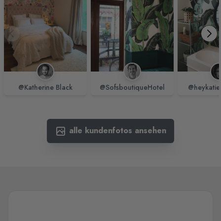
@Katherine Black
@SofsboutiqueHotel
@heykatie
alle kundenfotos ansehen