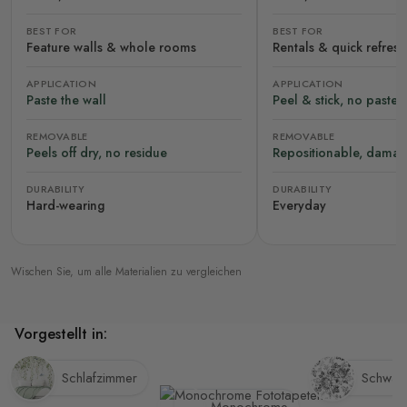
BEST FOR
BEST FOR
Feature walls & whole rooms
Rentals & quick refres
APPLICATION
APPLICATION
Paste the wall
Peel & stick, no paste
REMOVABLE
REMOVABLE
Peels off dry, no residue
Repositionable, damag
DURABILITY
DURABILITY
Hard-wearing
Everyday
Wischen Sie, um alle Materialien zu vergleichen
Vorgestellt in:
Schlafzimmer
Schwar