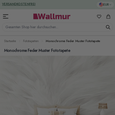
Zum Inhalt springen
GREENGUARD ZERTIFIZIERT
EUR
VERSANDKOSTENFREI
Meine Favo
Ware
Gesamten Shop hier durchsuchen...
Startseite
Fototapeten
Monochrome Feder Muster Fototapete
Monochrome Feder Muster Fototapete