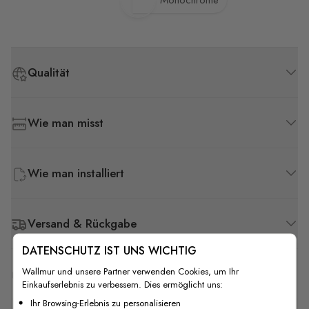
Monochrome
Qualität
Wie man misst
Wie man installiert
Versand & Rückgabe
DATENSCHUTZ IST UNS WICHTIG
Wallmur und unsere Partner verwenden Cookies, um Ihr
F.A.Q
Einkaufserlebnis zu verbessern. Dies ermöglicht uns:
Ihr Browsing-Erlebnis zu personalisieren