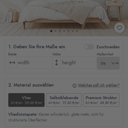
1. Geben Sie Ihre Maße ein
Zuschneiden
Breite
Höhe
Maßeinheit
2. Material auswählen
Welches soll ich wählen?
Vlies
Selbstklebende
Premium Struktur
37 €/m²
29,60 €/m²
47 €/m²
37,60 €/m²
61 €/m²
48,80 €/m²
44
Vliesfototapete:
Kleister erforderlich, glatte matte, nicht für
strukturierte Oberflächen