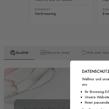
DURABILITY
DURA
Hard-wearing
Eve
Qualität
Wie man misst
Wie man insta
DATENSCHUTZ
Wallmur und unse
uns:
Ihr Browsing-Er
Unsere Website
Ihnen passende