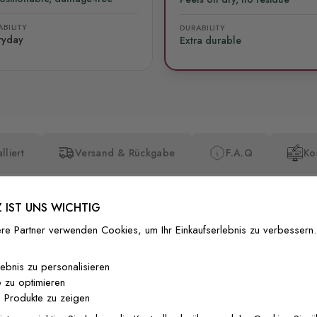
BILITY
DURABILITY
ryday
Extra durable
lliert
Versand & Rückgabe
F.A.Q
Ko
 IST UNS WICHTIG
re Partner verwenden Cookies, um Ihr Einkaufserlebnis zu verbessern.
Premium-Dr
lebnis zu personalisieren
 zu optimieren
Außergewöhnli
 Produkte zu zeigen
Gedruckt mit