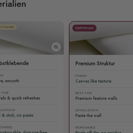
rialien
r Friendly
EMPFOHLEN
lbstklebende
Premium Struktur
SH
FINISH
te, smooth
Canvas like texture
T FOR
BEST FOR
als & quick refreshes
Premium feature walls
LICATION
APPLICATION
 & stick, no paste
Paste the wall
OVABLE
REMOVABLE
ositionable, damage-free
Peels off dry, no residue