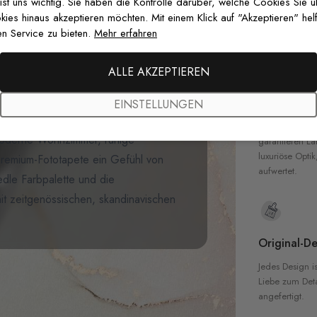
nesse mit unserer
Vögel und
zertifizierten T
 ist uns wichtig. Sie haben die Kontrolle darüber, welche Cookies Sie 
Sicherheit in 
es hinaus akzeptieren möchten. Mit einem Klick auf "Akzeptieren" helf
bild zeigt eine elegante
n Service zu bieten.
Mehr erfahren
en Federn, kunstvoll kombiniert mit
hellen Hintergrund. Das ätherische
ALLE AKZEPTIEREN
 modernen Sprenkeleffekten und
Hochwertig
nd künstlerischer Freiheit. Die
EINSTELLUNGEN
Unsere Tapete
m, in dem Vögel schweben, und
hochwertigen M
 moderne Wohnzimmer, ruhige
garantieren La
luxuriöse Optik
Premium-Fototapete ein Gefühl von
aufwertet.
edle Farbpalette und die
mit zeitgenössischen, skandinavischen
Original-De
Jedes Design is
Liebe zum Detai
angefertigt.