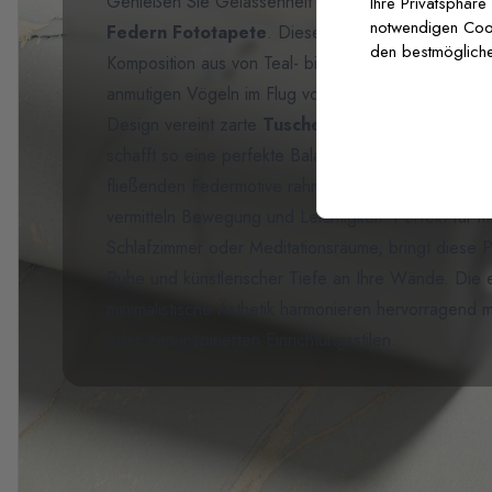
Genießen Sie Gelassenheit und künstlerische Raffi
Ihre Privatsphäre
notwendigen Cooki
Federn Fototapete
. Dieses beeindruckende Wand
den bestmögliche
Komposition aus von Teal- bis Marineblau verlaufend
anmutigen Vögeln im Flug vor einem strukturierten, 
Design vereint zarte
Tuschestil-Illustrationen
mit
schafft so eine perfekte Balance zwischen Struktur u
fließenden Federmotive rahmen den zentralen Rau
vermitteln Bewegung und Leichtigkeit. Perfekt für
Schlafzimmer oder Meditationsräume, bringt diese 
Ruhe und künstlerischer Tiefe an Ihre Wände. Die 
minimalistische Ästhetik harmonieren hervorragend 
oder zen-inspirierten Einrichtungsstilen.