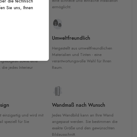
inten für garantierte
eine schnelle und einfache Installation
über die technisch
Innenräumen.
ermöglicht.
en Sie uns, Ihnen
e Materialien
Umweltfreundlich
n werden aus
Hergestellt aus umweltfreundlichen
aterialien gefertigt und
Materialien und Tinten - eine
nglebigkeit sowie eine
verantwortungsvolle Wahl für Ihren
, die jedes Interieur
Raum.
sign
Wandmaß nach Wunsch
t einzigartig und wird mit
Jedes Wandbild kann an Ihre Wand
l speziell für Sie
angepasst werden. Sie bestimmen die
exakte Größe und den gewünschten
Bildausschnitt.