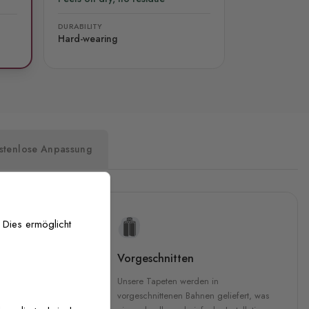
DURABILITY
Hard-wearing
stenlose Anpassung
 Dies ermöglicht
uckqualität
Vorgeschnitten
che Druckqualität.
Unsere Tapeten werden in
 GREENGUARD Gold-
vorgeschnittenen Bahnen geliefert, was