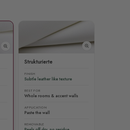
Strukturierte
FINISH
Subtle leather like texture
BEST FOR
Whole rooms & accent walls
APPLICATION
Paste the wall
REMOVABLE
Peels off dry, no residue