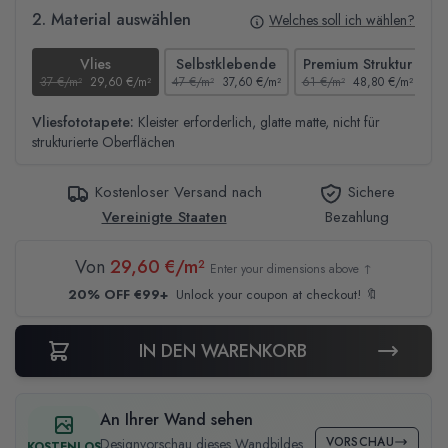
2. Material auswählen
Welches soll ich wählen?
Vlies
Selbstklebende
Premium Struktur
37 €/m²
29,60 €/m²
47 €/m²
37,60 €/m²
61 €/m²
48,80 €/m²
44
Vliesfototapete:
Kleister erforderlich, glatte matte, nicht für
strukturierte Oberflächen
Kostenloser Versand nach
Sichere
Vereinigte Staaten
Bezahlung
Von
29,60 €/m²
Enter your dimensions above ↑
20% OFF €99+
Unlock your coupon at checkout! 🔖
IN DEN WARENKORB
An Ihrer Wand sehen
VORSCHAU
Designvorschau dieses Wandbildes
KOSTENLOS