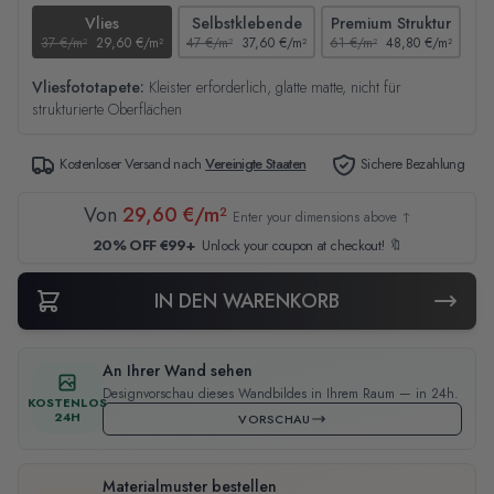
Vlies
Selbstklebende
Premium Struktur
37 €/m²
29,60 €/m²
47 €/m²
37,60 €/m²
61 €/m²
48,80 €/m²
44
Vliesfototapete:
Kleister erforderlich, glatte matte, nicht für
strukturierte Oberflächen
Kostenloser Versand nach
Vereinigte Staaten
Sichere Bezahlung
Von
29,60 €/m²
Enter your dimensions above ↑
20% OFF €99+
Unlock your coupon at checkout! 🔖
IN DEN WARENKORB
An Ihrer Wand sehen
Designvorschau dieses Wandbildes in Ihrem Raum — in 24h.
KOSTENLOS
24H
VORSCHAU
Materialmuster bestellen