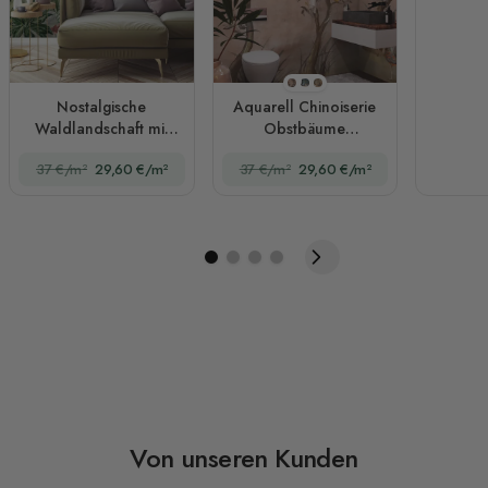
Stil 1
Stil 2
Stil 3
Nostalgische
Aquarell Chinoiserie
Waldlandschaft mit
Obstbäume
bunten Blumen
Fototapete
37 €/m²
29,60 €/m²
37 €/m²
29,60 €/m²
Fototapete
Von unseren Kunden