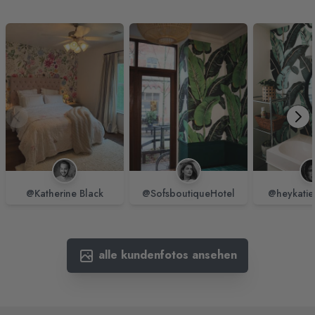
@Katherine Black
@SofsboutiqueHotel
@heykatie
alle kundenfotos ansehen