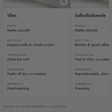
Vlies
Selbstklebende
FINISH
FINISH
Matte, smooth
Matte, smooth
BEST FOR
BEST FOR
Feature walls & whole rooms
Rentals & quick refres
APPLICATION
APPLICATION
Paste the wall
Peel & stick, no paste
REMOVABLE
REMOVABLE
Peels off dry, no residue
Repositionable, damag
DURABILITY
DURABILITY
Hard-wearing
Everyday
Wischen Sie, um alle Materialien zu vergleichen