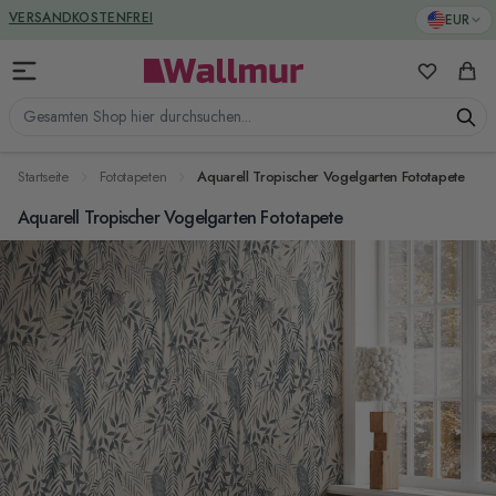
Zum Inhalt springen
GREENGUARD ZERTIFIZIERT
EUR
VERSANDKOSTENFREI
Meine Favo
Ware
Gesamten Shop hier durchsuchen...
Startseite
Fototapeten
Aquarell Tropischer Vogelgarten Fototapete
Aquarell Tropischer Vogelgarten Fototapete