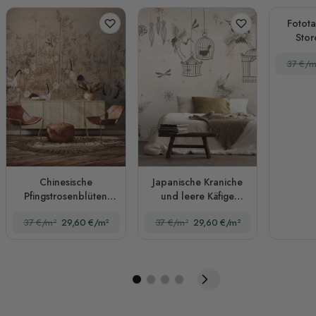
Fotot
Stor
37 €/m
Chinesische
Japanische Kraniche
Pfingstrosenblüten
und leere Käfige
und
Fototapete
37 €/m²
29,60 €/m²
37 €/m²
29,60 €/m²
Bambuslandschaft mit
Kranichen Fototapete