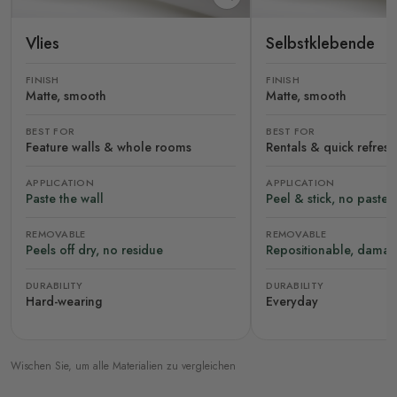
Vlies
Selbstklebende
FINISH
FINISH
Matte, smooth
Matte, smooth
BEST FOR
BEST FOR
Feature walls & whole rooms
Rentals & quick refres
APPLICATION
APPLICATION
Paste the wall
Peel & stick, no paste
REMOVABLE
REMOVABLE
Peels off dry, no residue
Repositionable, damag
DURABILITY
DURABILITY
Hard-wearing
Everyday
Wischen Sie, um alle Materialien zu vergleichen