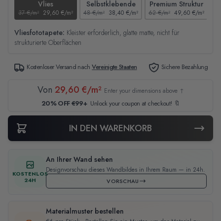
Vlies
Selbstklebende
Premium Struktur
37 €/m²
29,60 €/m²
48 €/m²
38,40 €/m²
62 €/m²
49,60 €/m²
44
Vliesfototapete:
Kleister erforderlich, glatte matte, nicht für
strukturierte Oberflächen
Kostenloser Versand nach
Vereinigte Staaten
Sichere Bezahlung
Von
29,60 €/m²
Enter your dimensions above ↑
20% OFF €99+
Unlock your coupon at checkout! 🔖
IN DEN WARENKORB
An Ihrer Wand sehen
Designvorschau dieses Wandbildes in Ihrem Raum — in 24h.
KOSTENLOS
24H
VORSCHAU
Materialmuster bestellen