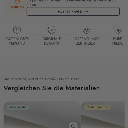
€6 pro Stück · Bestellen Sie ein Muster, um das Material zu
fühlen.
MUSTER
MUSTER KAUFEN
KOSTENLOSER
ORIGINALE
GREENGUARD
FAIRE
VERSAND
DESIGNS
ZERTIFIZIERT
PREISE
NICHT SICHER, WELCHES SIE WÄHLEN SOLLEN?
Vergleichen Sie die Materialien
Most Popular
Renter Friendly