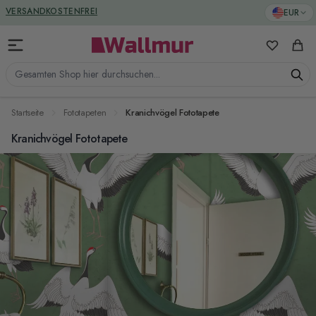
Zum Inhalt springen
GREENGUARD ZERTIFIZIERT
EUR
VERSANDKOSTENFREI
Meine Favo
Ware
Gesamten Shop hier durchsuchen...
Startseite
Fototapeten
Kranichvögel Fototapete
Kranichvögel Fototapete