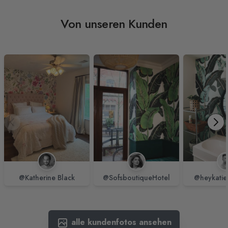
Von unseren Kunden
@Katherine Black
@SofsboutiqueHotel
@heykatie
alle kundenfotos ansehen