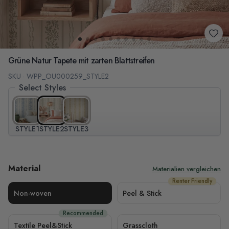
Grüne Natur Tapete mit zarten Blattstreifen
SKU · WPP_OU000259_STYLE2
Select Styles
STYLE1
STYLE2
STYLE3
Material
Materialien vergleichen
Renter Friendly
Non-woven
Peel & Stick
Recommended
Textile Peel&Stick
Grasscloth