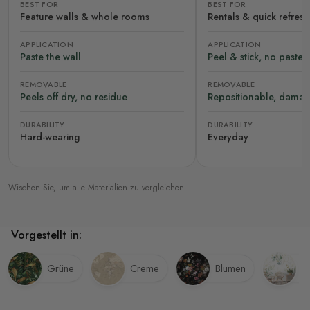
BEST FOR
BEST FOR
Feature walls & whole rooms
Rentals & quick refres
APPLICATION
APPLICATION
Paste the wall
Peel & stick, no paste
REMOVABLE
REMOVABLE
Peels off dry, no residue
Repositionable, damag
DURABILITY
DURABILITY
Hard-wearing
Everyday
Wischen Sie, um alle Materialien zu vergleichen
Vorgestellt in:
Grüne
Creme
Blumen
Bl