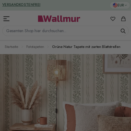
Zum Inhalt springen
GREENGUARD ZERTIFIZIERT
EUR
VERSANDKOSTENFREI
Meine Favo
Ware
Gesamten Shop hier durchsuchen...
Startseite
Fototapeten
Grüne Natur Tapete mit zarten Blattstreifen