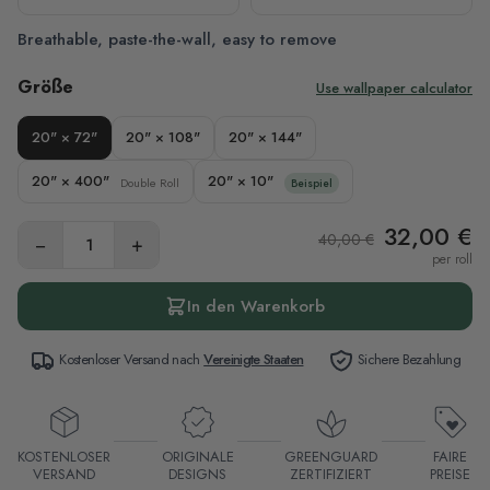
Breathable, paste-the-wall, easy to remove
Größe
Use wallpaper calculator
20" × 72"
20" × 108"
20" × 144"
20" × 400"
20" × 10"
Double Roll
Beispiel
32,00 €
40,00 €
−
+
per roll
In den Warenkorb
Kostenloser Versand nach
Vereinigte Staaten
Sichere Bezahlung
KOSTENLOSER
ORIGINALE
GREENGUARD
FAIRE
VERSAND
DESIGNS
ZERTIFIZIERT
PREISE