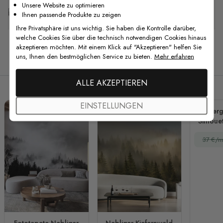
Unsere Website zu optimieren
Kostenlose Anpassung
Ihnen passende Produkte zu zeigen
Ihre Privatsphäre ist uns wichtig. Sie haben die Kontrolle darüber,
welche Cookies Sie über die technisch notwendigen Cookies hinaus
akzeptieren möchten. Mit einem Klick auf "Akzeptieren" helfen Sie
uns, Ihnen den bestmöglichen Service zu bieten.
Mehr erfahren
Verwandte Produkte
ALLE AKZEPTIEREN
EINSTELLUNGEN
Berg
Silhoue
37 €/m
Fototapete Nebliger
Nebliger Kiefernwald