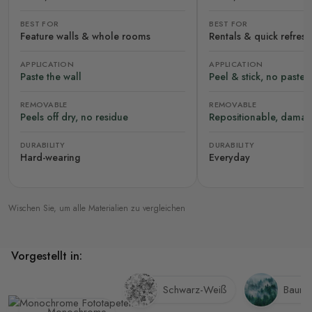
BEST FOR
BEST FOR
Feature walls & whole rooms
Rentals & quick refres
APPLICATION
APPLICATION
Paste the wall
Peel & stick, no paste
REMOVABLE
REMOVABLE
Peels off dry, no residue
Repositionable, damag
DURABILITY
DURABILITY
Hard-wearing
Everyday
Wischen Sie, um alle Materialien zu vergleichen
Vorgestellt in:
Schwarz-Weiß
Baum 