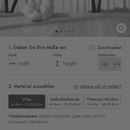
1. Geben Sie Ihre Maße ein
Zuschneiden
Breite
Höhe
Maßeinheit
2. Material auswählen
Welches soll ich wählen?
Vlies
Selbstklebende
Premium Struktur
37 €/m²
29,60 €/m²
47 €/m²
37,60 €/m²
61 €/m²
48,80 €/m²
44
Vliesfototapete:
Kleister erforderlich, glatte matte, nicht für
strukturierte Oberflächen