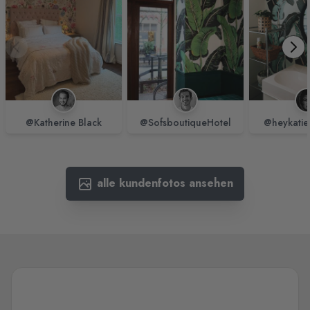
@Katherine Black
@SofsboutiqueHotel
@heykatie
alle kundenfotos ansehen