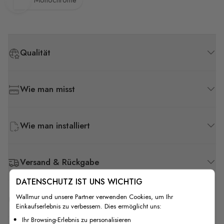
Monochrome
Qualität
Wie man misst
Wie man installiert
Versand & Rückgabe
DATENSCHUTZ IST UNS WICHTIG
Wallmur und unsere Partner verwenden Cookies, um Ihr
F.A.Q
Einkaufserlebnis zu verbessern. Dies ermöglicht uns:
Ihr Browsing-Erlebnis zu personalisieren