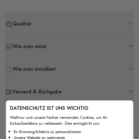
Qualität
Wie man misst
Wie man installiert
Versand & Rückgabe
DATENSCHUTZ IST UNS WICHTIG
F.A.Q
Wallmur und unsere Partner verwenden Cookies, um Ihr
Einkaufserlebnis zu verbessern. Dies ermöglicht uns:
Ihr Browsing-Erlebnis zu personalisieren
Kostenlose Anpassung
Unsere Website zu optimieren