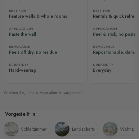
BEST FOR
BEST FOR
Feature walls & whole rooms
Rentals & quick refres
APPLICATION
APPLICATION
Paste the wall
Peel & stick, no paste
REMOVABLE
REMOVABLE
Peels off dry, no residue
Repositionable, damag
DURABILITY
DURABILITY
Hard-wearing
Everyday
Wischen Sie, um alle Materialien zu vergleichen
Vorgestellt in:
Schlafzimmer
Landschafts
Wohnzim