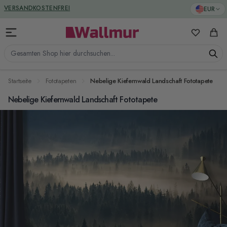
Zum Inhalt springen
GREENGUARD ZERTIFIZIERT
EUR
VERSANDKOSTENFREI
Meine Favo
Ware
Gesamten Shop hier durchsuchen...
Startseite
Fototapeten
Nebelige Kiefernwald Landschaft Fototapete
Nebelige Kiefernwald Landschaft Fototapete