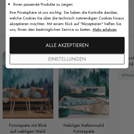
Ihnen passende Produkte zu zeigen
Ihre Privatsphäre ist uns wichtig. Sie haben die Kontrolle darüber,
welche Cookies Sie über die technisch notwendigen Cookies hinaus
akzeptieren möchten. Mit einem Klick auf "Akzeptieren" helfen Sie
Verwandte Produkte
uns, Ihnen den bestmöglichen Service zu bieten.
Mehr erfahren
ALLE AKZEPTIEREN
Monoch
EINSTELLUNGEN
Wald
Silhoue
37 €/m
Fototapete mit Blick
Nebliger Kiefernwald
auf nebligen Wald
Fototapete