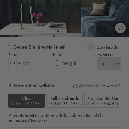
1. Geben Sie Ihre Maße ein
Zuschneiden
Breite
Höhe
Maßeinheit
2. Material auswählen
Welches soll ich wählen?
Vlies
Selbstklebende
Premium Struktur
37 €/m²
29,60 €/m²
48 €/m²
38,40 €/m²
62 €/m²
49,60 €/m²
44
Vliesfototapete:
Kleister erforderlich, glatte matte, nicht für
strukturierte Oberflächen