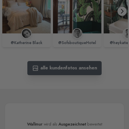
@Katherine Black
@SofsboutiqueHotel
@heykatie
alle kundenfotos ansehen
Wallmur
wird als
Ausgezeichnet
bewertet