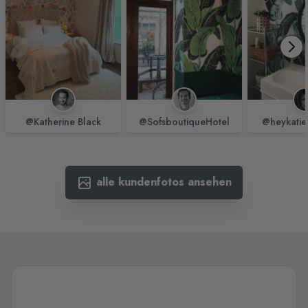
@Katherine Black
@SofsboutiqueHotel
@heykatie
alle kundenfotos ansehen