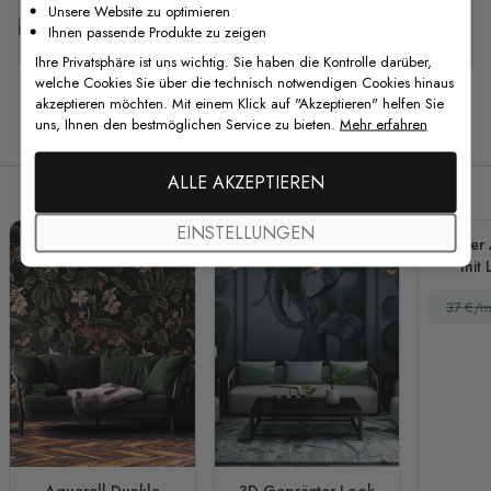
Unsere Website zu optimieren
Kostenlose Anpassung
Ihnen passende Produkte zu zeigen
Ihre Privatsphäre ist uns wichtig. Sie haben die Kontrolle darüber,
welche Cookies Sie über die technisch notwendigen Cookies hinaus
akzeptieren möchten. Mit einem Klick auf "Akzeptieren" helfen Sie
uns, Ihnen den bestmöglichen Service zu bieten.
Mehr erfahren
Verwandte Produkte
ALLE AKZEPTIEREN
EINSTELLUNGEN
Kinder
mit
Wildtie
37 €/m
Aquarell Dunkle
3D Geprägter Look