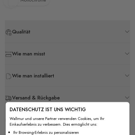
Monochrome
Qualität
Wie man misst
Wie man installiert
Versand & Rückgabe
DATENSCHUTZ IST UNS WICHTIG
Wallmur und unsere Partner verwenden Cookies, um Ihr
F.A.Q
Einkaufserlebnis zu verbessern. Dies ermöglicht uns:
Ihr Browsing-Erlebnis zu personalisieren