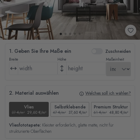
1. Geben Sie Ihre Maße ein
Zuschneiden
Breite
Höhe
Maßeinheit
2. Material auswählen
Welches soll ich wählen?
Vlies
Selbstklebende
Premium Struktur
37 €/m²
29,60 €/m²
47 €/m²
37,60 €/m²
61 €/m²
48,80 €/m²
44
Vliesfototapete:
Kleister erforderlich, glatte matte, nicht für
strukturierte Oberflächen