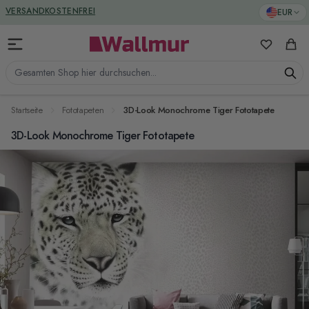
Zum Inhalt springen
GREENGUARD ZERTIFIZIERT
EUR
VERSANDKOSTENFREI
Meine Favo
Ware
Gesamten Shop hier durchsuchen...
Startseite
Fototapeten
3D-Look Monochrome Tiger Fototapete
3D-Look Monochrome Tiger Fototapete