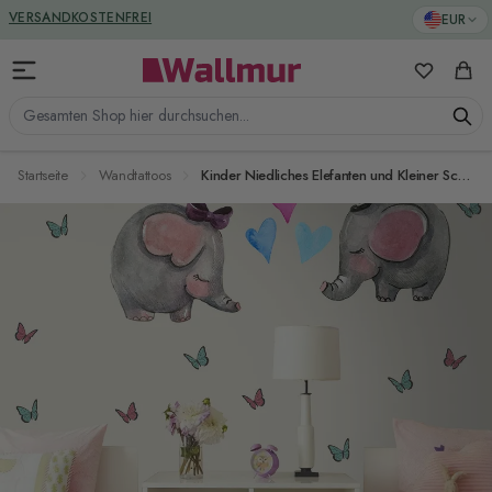
Zum Inhalt springen
VERSANDKOSTENFREI
EUR
Meine Favo
Ware
Gesamten Shop hier durchsuchen...
Startseite
Wandtattoos
Kinder Niedliches Elefanten und Kleiner Schmetterling Wandtattoo