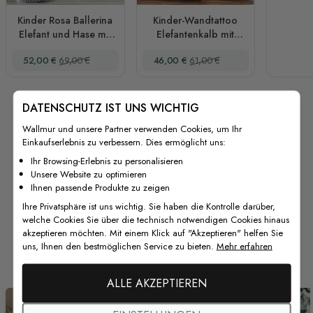
Kinder Rosa Ballerina
Kinder-Wandtattoo
Elefant und Hase mit
Elefantenkalb mit
kleinen
weißen Regentropfen
Sonderpreis
Regulärer Preis
Sonderpreis
Regulärer Preis
52,00 €
69,00 €
46,00 €
61,00 €
Schmetterlingen
und kleinem
Wandtattoo
Schmetterling
DATENSCHUTZ IST UNS WICHTIG
Wallmur und unsere Partner verwenden Cookies, um Ihr
Einkaufserlebnis zu verbessern. Dies ermöglicht uns:
Ihr Browsing-Erlebnis zu personalisieren
Unsere Website zu optimieren
Ihnen passende Produkte zu zeigen
Ihre Privatsphäre ist uns wichtig. Sie haben die Kontrolle darüber,
welche Cookies Sie über die technisch notwendigen Cookies hinaus
akzeptieren möchten. Mit einem Klick auf "Akzeptieren" helfen Sie
Von unseren Kunden
uns, Ihnen den bestmöglichen Service zu bieten.
Mehr erfahren
ALLE AKZEPTIEREN