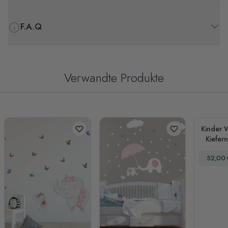
F.A.Q
Verwandte Produkte
Kinder 
Kiefe
klei
Sonder
52,00 