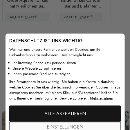
Kinder Aquarell Zirkus
Kinder Zirkus Cartoon
mit Niedlichem Bär
Bär und Elefanten
Fuchs Elefant Panda
Wandtattoo
Sonderpreis
Regulärer Preis
Sonderpreis
Regulärer Preis
46,00 €
61,00 €
79,00 €
105,00 €
Wandtattoo
DATENSCHUTZ IST UNS WICHTIG
Wallmur und unsere Partner verwenden Cookies, um Ihr
Einkaufserlebnis zu verbessern. Dies ermöglicht uns:
Ihr Browsing-Erlebnis zu personalisieren
Unsere Website zu optimieren
Ihnen passende Produkte zu zeigen
Ihre Privatsphäre ist uns wichtig. Sie haben die Kontrolle darüber,
welche Cookies Sie über die technisch notwendigen Cookies hinaus
Von unseren Kunden
akzeptieren möchten. Mit einem Klick auf "Akzeptieren" helfen Sie
uns, Ihnen den bestmöglichen Service zu bieten.
Mehr erfahren
ALLE AKZEPTIEREN
EINSTELLUNGEN