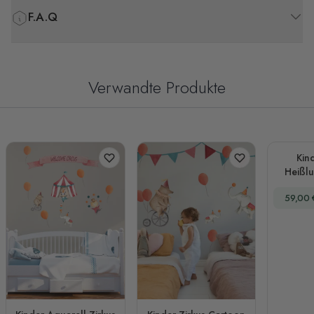
F.A.Q
Verwandte Produkte
Kin
Heißlu
We
Sonder
59,00 
Silhoue