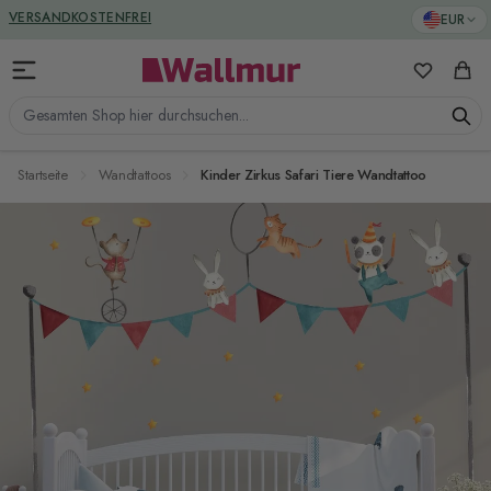
Zum Inhalt springen
VERSANDKOSTENFREI
EUR
Meine Favo
Ware
Gesamten Shop hier durchsuchen...
Startseite
Wandtattoos
Kinder Zirkus Safari Tiere Wandtattoo