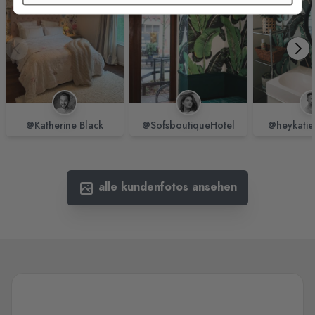
@Katherine Black
@SofsboutiqueHotel
@heykatie
alle kundenfotos ansehen