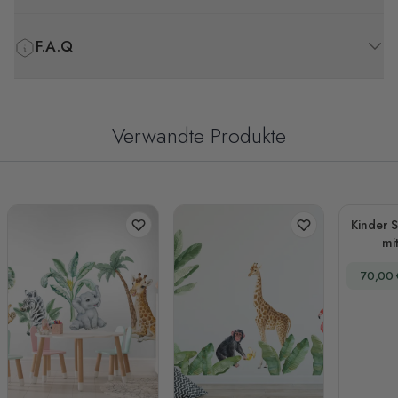
F.A.Q
Verwandte Produkte
Kinder 
mi
Wa
Sonder
70,00 