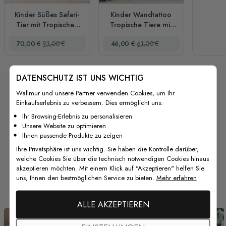
Kinder Süßes Safari-
Kinder Wandtattoo
Tier mit Tropischen
Tropische Tiere mit
Bäumen Wandtattoo
Palmblättern
Sonderpreis
Regulärer Preis
Sonderpreis
Regulärer Preis
70,00 €
93,00 €
46,00 €
61,00 €
DATENSCHUTZ IST UNS WICHTIG
Wallmur und unsere Partner verwenden Cookies, um Ihr
Einkaufserlebnis zu verbessern. Dies ermöglicht uns:
Ihr Browsing-Erlebnis zu personalisieren
Unsere Website zu optimieren
Ihnen passende Produkte zu zeigen
Ihre Privatsphäre ist uns wichtig. Sie haben die Kontrolle darüber,
welche Cookies Sie über die technisch notwendigen Cookies hinaus
akzeptieren möchten. Mit einem Klick auf "Akzeptieren" helfen Sie
Von unseren Kunden
uns, Ihnen den bestmöglichen Service zu bieten.
Mehr erfahren
ALLE AKZEPTIEREN