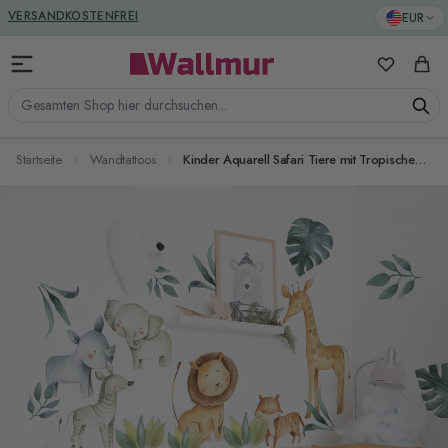
Zum Inhalt springen
VERSANDKOSTENFREI
EUR
Meine Favo
Ware
Gesamten Shop hier durchsuchen...
Startseite
Wandtattoos
Kinder Aquarell Safari Tiere mit Tropischen Blättern Wandtattoo