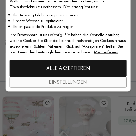
Wallmur und unsere Partner verwenden Cookies, um Ihr
Einkaufserlebnis zu verbessern. Dies ermöglicht uns:
Ihr Browsing-Erlebnis zu personalisieren
F.A.Q
Unsere Website zu optimieren
Ihnen passende Produkte zu zeigen
Ihre Privatsphäre ist uns wichtig. Sie haben die Kontrolle darüber,
welche Cookies Sie über die technisch notwendigen Cookies hinaus
Kostenlose Anpassung
akzeptieren möchten. Mit einem Klick auf "Akzeptieren" helfen Sie
uns, Ihnen den bestmöglichen Service zu bieten.
Mehr erfahren
ALLE AKZEPTIEREN
Verwandte Produkte
EINSTELLUNGEN
Kind
Heißlu
Flugze
37 €/m