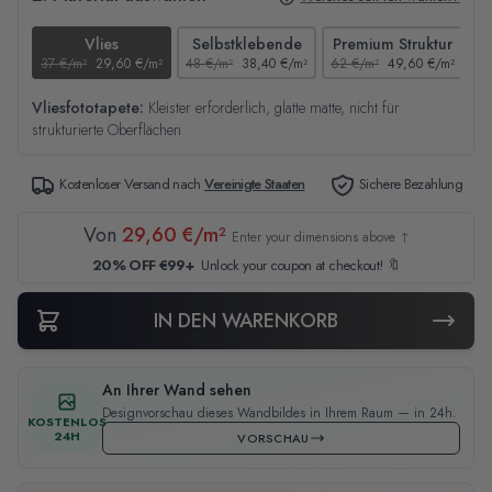
Vlies
Selbstklebende
Premium Struktur
37 €/m²
29,60 €/m²
48 €/m²
38,40 €/m²
62 €/m²
49,60 €/m²
44
Vliesfototapete:
Kleister erforderlich, glatte matte, nicht für
strukturierte Oberflächen
Kostenloser Versand nach
Vereinigte Staaten
Sichere Bezahlung
Von
29,60 €/m²
Enter your dimensions above ↑
20% OFF €99+
Unlock your coupon at checkout! 🔖
IN DEN WARENKORB
An Ihrer Wand sehen
Designvorschau dieses Wandbildes in Ihrem Raum — in 24h.
KOSTENLOS
24H
VORSCHAU