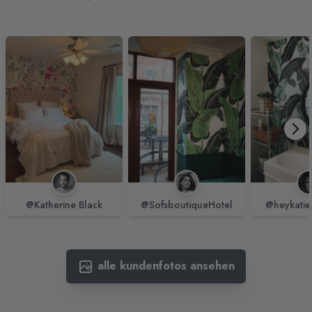
@Katherine Black
@SofsboutiqueHotel
@heykatie
alle kundenfotos ansehen