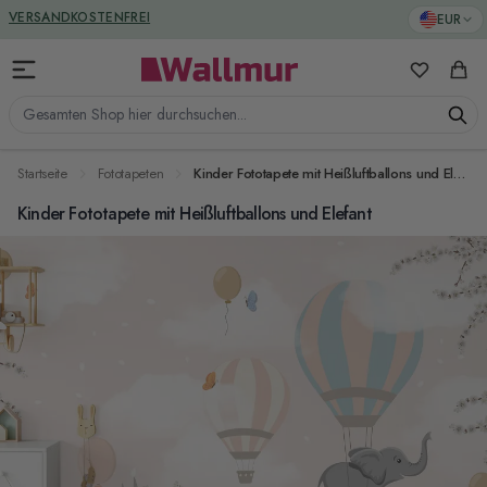
Zum Inhalt springen
GREENGUARD ZERTIFIZIERT
EUR
VERSANDKOSTENFREI
Meine Favo
Ware
Gesamten Shop hier durchsuchen...
Startseite
Fototapeten
Kinder Fototapete mit Heißluftballons und Elefant
Kinder Fototapete mit Heißluftballons und Elefant