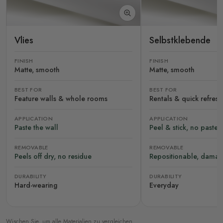
Vlies
Selbstklebende
FINISH
FINISH
Matte, smooth
Matte, smooth
BEST FOR
BEST FOR
Feature walls & whole rooms
Rentals & quick refres
APPLICATION
APPLICATION
Paste the wall
Peel & stick, no paste
REMOVABLE
REMOVABLE
Peels off dry, no residue
Repositionable, damag
DURABILITY
DURABILITY
Hard-wearing
Everyday
Wischen Sie, um alle Materialien zu vergleichen