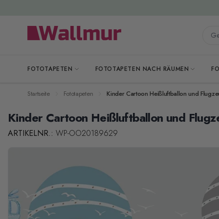
Zum Inhalt springen
Gesa
FOTOTAPETEN
FOTOTAPETEN NACH RÄUMEN
F
Startseite
Fototapeten
Kinder Cartoon Heißluftballon und Flugze
Kinder Cartoon Heißluftballon und Flug
ARTIKELNR.:
WP-OO20189629