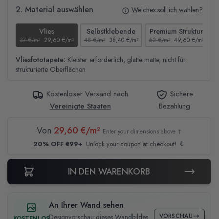
2. Material auswählen
Welches soll ich wählen?
Vlies
Selbstklebende
Premium Struktur
37 €/m²
29,60 €/m²
48 €/m²
38,40 €/m²
62 €/m²
49,60 €/m²
4
Vliesfototapete:
Kleister erforderlich, glatte matte, nicht für
strukturierte Oberflächen
Kostenloser Versand nach
Sichere
Vereinigte Staaten
Bezahlung
Von
29,60 €/m²
Enter your dimensions above ↑
20% OFF €99+
Unlock your coupon at checkout! 🔖
IN DEN WARENKORB
An Ihrer Wand sehen
VORSCHAU
Designvorschau dieses Wandbildes
KOSTENLOS