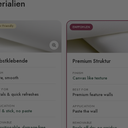
rialien
r Friendly
EMPFOHLEN
lbstklebende
Premium Struktur
SH
FINISH
te, smooth
Canvas like texture
T FOR
BEST FOR
als & quick refreshes
Premium feature walls
LICATION
APPLICATION
 & stick, no paste
Paste the wall
OVABLE
REMOVABLE
ositionable, damage-free
Peels off dry, no residue