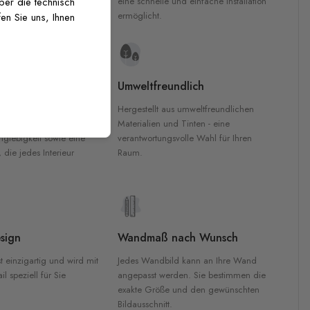
inten für garantierte
eine schnelle und einfache Installation
über die technisch
Innenräumen.
ermöglicht.
en Sie uns, Ihnen
e Materialien
Umweltfreundlich
n werden aus
Hergestellt aus umweltfreundlichen
aterialien gefertigt und
Materialien und Tinten - eine
nglebigkeit sowie eine
verantwortungsvolle Wahl für Ihren
, die jedes Interieur
Raum.
sign
Wandmaß nach Wunsch
t einzigartig und wird mit
Jedes Wandbild kann an Ihre Wand
l speziell für Sie
angepasst werden. Sie bestimmen die
exakte Größe und den gewünschten
Bildausschnitt.