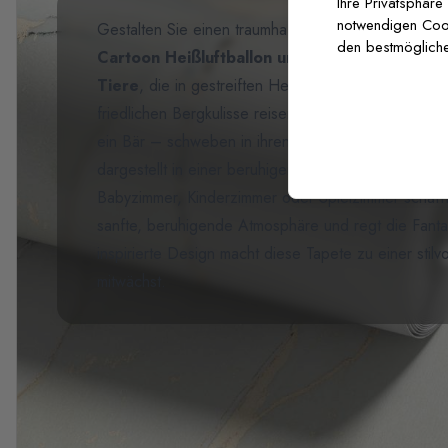
Ihre Privatsphäre
notwendigen Cooki
Gestalten Sie einen traumhaften Abenteuerspielplat
den bestmögliche
Cartoon Heißluftballon und Flugzeug
. Diese b
Tiere
, die in gestreiften Heißluftballons und fanta
friedlichen Bergkulisse reisen. Süße Waldfreunde –
ein Bär – schweben in ihren fliegenden Gefährten
dargestellt in einer beruhigenden Palette aus sanft
Babyzimmer, Kinderzimmer oder Spielzimmer schafft
sanfte, beruhigende Atmosphäre und regt die Fanta
inspirierte Design macht diese Tapete zu einer stilv
mitwächst.