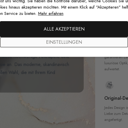
zertifizierten T
 ist uns wichtig. Sie haben die Kontrolle darüber, welche Cookies Sie 
Sicherheit in 
es hinaus akzeptieren möchten. Mit einem Klick auf "Akzeptieren" helf
z mit unserer
Fototapete Kinder
n Service zu bieten.
Mehr erfahren
ezaubernde Tapete zeigt
niedliche
sievollen Hubschraubern vor einer
ALLE AKZEPTIEREN
 darunter ein Hase, ein Fuchs und
Hochwertig
 zwischen flauschigen Wolken,
EINSTELLUNGEN
Unsere Tapete
em Blau, Grau und Beige. Perfekt für
hochwertigen M
 diese hochwertige Fototapete eine
garantieren La
luxuriöse Optik
sie an. Das moderne, skandinavisch
aufwertet.
ollen Wahl, die mit Ihrem Kind
Original-De
Jedes Design is
Liebe zum Detai
angefertigt.