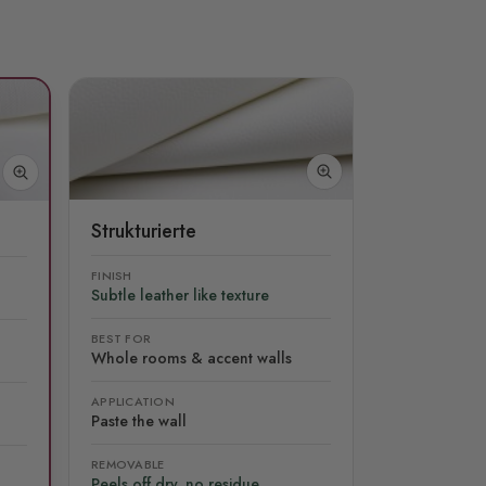
Strukturierte
FINISH
Subtle leather like texture
BEST FOR
Whole rooms & accent walls
APPLICATION
Paste the wall
REMOVABLE
Peels off dry, no residue