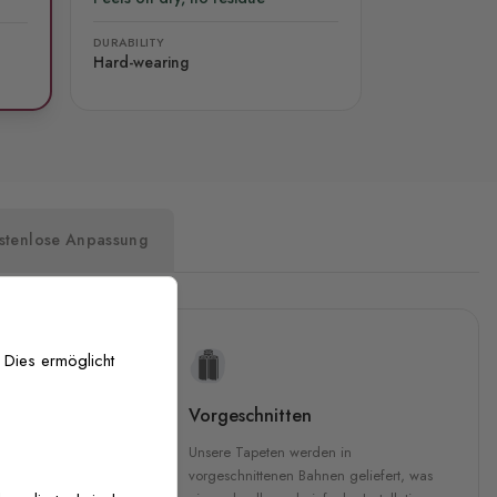
DURABILITY
Hard-wearing
stenlose Anpassung
 Dies ermöglicht
uckqualität
Vorgeschnitten
che Druckqualität.
Unsere Tapeten werden in
 GREENGUARD Gold-
vorgeschnittenen Bahnen geliefert, was