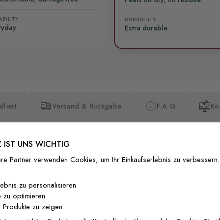
BILITY
DURABILITY
ryday
Extra durable
lliert
Versand & Rückgabe
F.A.Q
Ko
 IST UNS WICHTIG
re Partner verwenden Cookies, um Ihr Einkaufserlebnis zu verbessern.
Premium-Dr
lebnis zu personalisieren
 zu optimieren
Außergewöhnli
 Produkte zu zeigen
Gedruckt mit