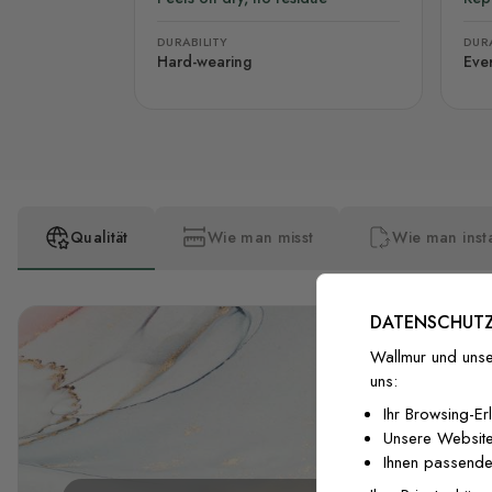
DURABILITY
DURA
Hard-wearing
Eve
Qualität
Wie man misst
Wie man insta
DATENSCHUTZ
Wallmur und unse
uns:
Ihr Browsing-Er
Unsere Website
Ihnen passende