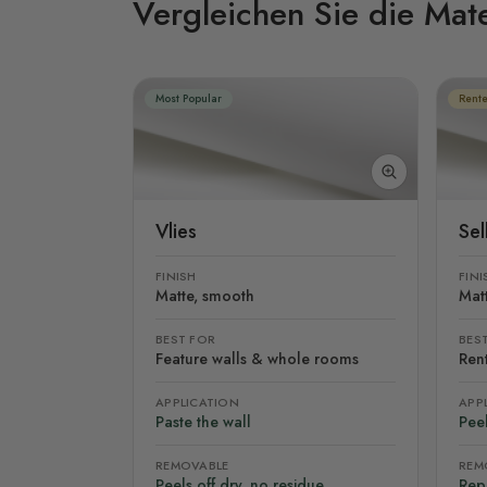
Vergleichen Sie die Mate
Most Popular
Rente
Vlies
Se
FINISH
FINI
Matte, smooth
Mat
BEST FOR
BES
Feature walls & whole rooms
Rent
APPLICATION
APP
Paste the wall
Peel
REMOVABLE
REM
Peels off dry, no residue
Rep