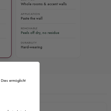
Whole rooms & accent walls
APPLICATION
Paste the wall
REMOVABLE
Peels off dry, no residue
DURABILITY
Hard-wearing
 Dies ermöglicht
stenlose Anpassung