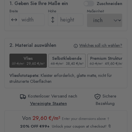
1. Geben Sie Ihre Maße ein
Zuschneiden
Breite
Höhe
Maßeinheit
2. Material auswählen
Welches soll ich wählen?
Vlies
Selbstklebende
Premium Struktur
37 €/m²
29,60 €/m²
48 €/m²
38,40 €/m²
62 €/m²
49,60 €/m²
4
Vliesfototapete:
Kleister erforderlich, glatte matte, nicht für
strukturierte Oberflächen
Kostenloser Versand nach
Sichere
Vereinigte Staaten
Bezahlung
Von
29,60 €/m²
Enter your dimensions above ↑
20% OFF €99+
Unlock your coupon at checkout! 🔖