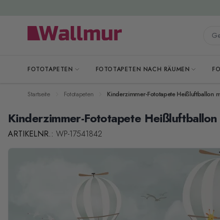
Zum Inhalt springen
Gesa
FOTOTAPETEN
FOTOTAPETEN NACH RÄUMEN
F
Startseite
Fototapeten
Kinderzimmer-Fototapete Heißluftballon m
Kinderzimmer-Fototapete Heißluftballon 
ARTIKELNR.:
WP-17541842