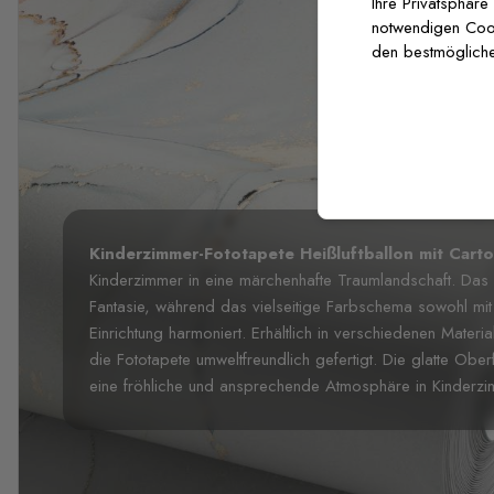
Ihre Privatsphäre
notwendigen Cooki
den bestmögliche
Kinderzimmer-Fototapete Heißluftballon mit Cart
Kinderzimmer in eine märchenhafte Traumlandschaft. Das 
Fantasie, während das vielseitige Farbschema sowohl mit 
Einrichtung harmoniert. Erhältlich in verschiedenen Materia
die Fototapete umweltfreundlich gefertigt. Die glatte Obe
eine fröhliche und ansprechende Atmosphäre in Kinderzi