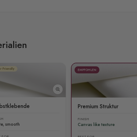
rialien
r Friendly
EMPFOHLEN
lbstklebende
Premium Struktur
SH
FINISH
te, smooth
Canvas like texture
T FOR
BEST FOR