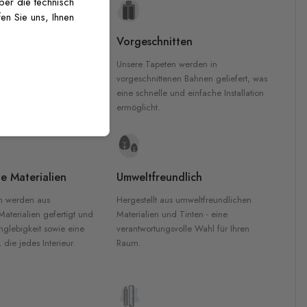
über die technisch
en Sie uns, Ihnen
uckqualität
Vorgeschnitten
che Druckqualität.
Unsere Tapeten werden in
 GREENGUARD Gold-
vorgeschnittenen Bahnen geliefert, was
inten für garantierte
eine schnelle und einfache Installation
Innenräumen.
ermöglicht.
e Materialien
Umweltfreundlich
n werden aus
Hergestellt aus umweltfreundlichen
aterialien gefertigt und
Materialien und Tinten - eine
nglebigkeit sowie eine
verantwortungsvolle Wahl für Ihren
, die jedes Interieur
Raum.