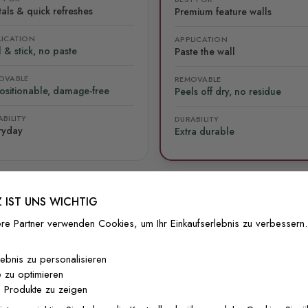
als & quick refreshes
Premium feature walls
LICATION
APPLICATION
 & stick, no paste
Paste the wall
OVABLE
REMOVABLE
ositionable, damage-free
Peels off dry, no residue
BILITY
DURABILITY
ryday
Extra durable
 IST UNS WICHTIG
re Partner verwenden Cookies, um Ihr Einkaufserlebnis zu verbessern.
lliert
Versand & Rückgabe
F.A.Q
Ko
lebnis zu personalisieren
 zu optimieren
 Produkte zu zeigen