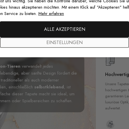
 ist uns wichtig. Sie haben die Kontrolle darüber, welche Cookies Sie 
es hinaus akzeptieren möchten. Mit einem Klick auf "Akzeptieren" helf
n Service zu bieten.
Mehr erfahren
Premium-Dr
Außergewöhnli
ALLE AKZEPTIEREN
Gedruckt mit
zertifizierten T
EINSTELLUNGEN
Sicherheit in 
oon-Tieren
verwandelt jedes
lebendige, aber sanfte Design fördert die
Hochwertig
traditioneller als auch moderner
Unsere Tapete
lien, einschließlich
selbstklebend
, ist
hochwertigen M
rfläche dieser Tapete macht sie ideal, um
garantieren La
mmern oder Spielbereichen zu schaffen.
luxuriöse Optik
aufwertet.