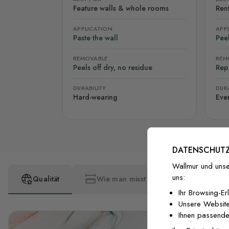
Feature walls & whole rooms
Rent
APPLICATION
APP
Paste the wall
Peel
REMOVABLE
REM
Peels off dry, no residue
Rep
DURABILITY
DURA
Hard-wearing
Eve
DATENSCHUTZ
Wallmur und unse
uns:
Qualität
Wie man misst
Wie man insta
Ihr Browsing-Er
Unsere Website
Ihnen passende