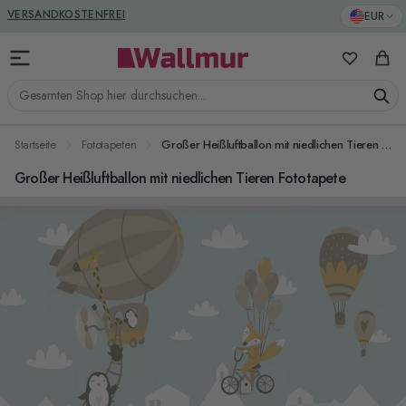
Zum Inhalt springen
GREENGUARD ZERTIFIZIERT
EUR
VERSANDKOSTENFREI
Meine Favo
Ware
Gesamten Shop hier durchsuchen...
Startseite
Fototapeten
Großer Heißluftballon mit niedlichen Tieren Fototapete
Großer Heißluftballon mit niedlichen Tieren Fototapete