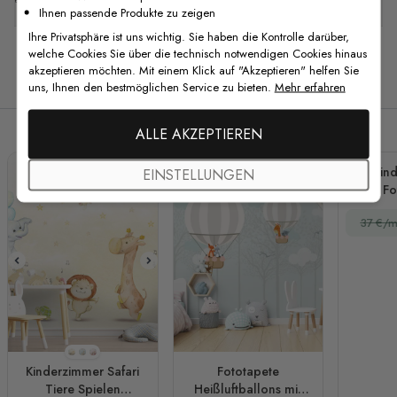
Ihnen passende Produkte zu zeigen
Ihre Privatsphäre ist uns wichtig. Sie haben die Kontrolle darüber,
welche Cookies Sie über die technisch notwendigen Cookies hinaus
akzeptieren möchten. Mit einem Klick auf "Akzeptieren" helfen Sie
Verwandte Produkte
uns, Ihnen den bestmöglichen Service zu bieten.
Mehr erfahren
ALLE AKZEPTIEREN
Kin
EINSTELLUNGEN
Fo
Heißlu
37 €/m
Cart
Stil 1
Stil 2
Stil 3
Kinderzimmer Safari
Fototapete
Tiere Spielen
Heißluftballons mit