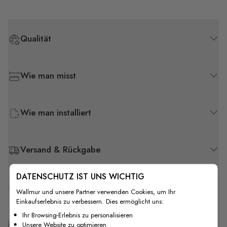
Qualität
Wie man misst
Wie man installiert
Versand & Rückgabe
DATENSCHUTZ IST UNS WICHTIG
F.A.Q
Wallmur und unsere Partner verwenden Cookies, um Ihr
Einkaufserlebnis zu verbessern. Dies ermöglicht uns:
Ihr Browsing-Erlebnis zu personalisieren
Kostenlose Anpassung
Unsere Website zu optimieren