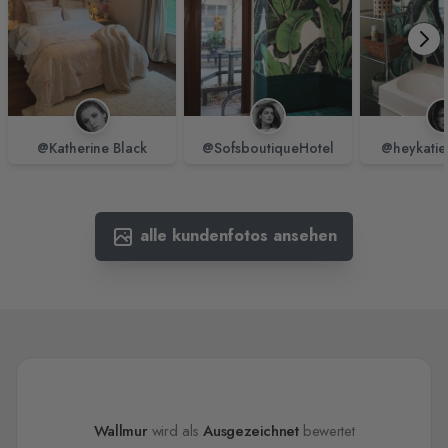
@Katherine Black
@SofsboutiqueHotel
@heykatie
alle kundenfotos ansehen
Wallmur
wird als
Ausgezeichnet
bewertet