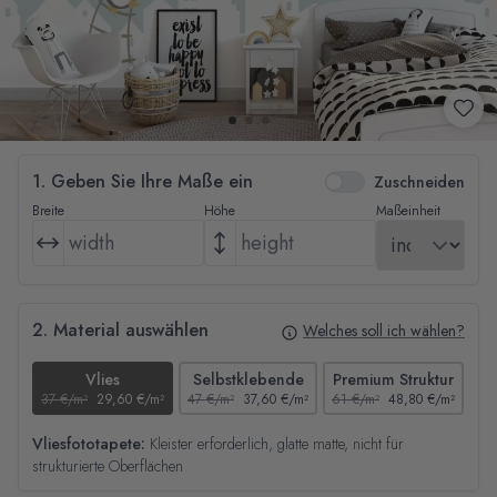
1. Geben Sie Ihre Maße ein
Zuschneiden
Breite
Höhe
Maßeinheit
2. Material auswählen
Welches soll ich wählen?
Vlies
Selbstklebende
Premium Struktur
37 €/m²
29,60 €/m²
47 €/m²
37,60 €/m²
61 €/m²
48,80 €/m²
44
Vliesfototapete:
Kleister erforderlich, glatte matte, nicht für
strukturierte Oberflächen