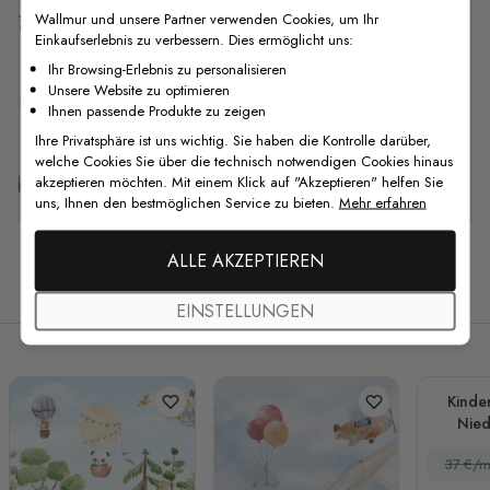
Wallmur und unsere Partner verwenden Cookies, um Ihr
Versand & Rückgabe
Einkaufserlebnis zu verbessern. Dies ermöglicht uns:
Ihr Browsing-Erlebnis zu personalisieren
Unsere Website zu optimieren
F.A.Q
Ihnen passende Produkte zu zeigen
Ihre Privatsphäre ist uns wichtig. Sie haben die Kontrolle darüber,
welche Cookies Sie über die technisch notwendigen Cookies hinaus
Kostenlose Anpassung
akzeptieren möchten. Mit einem Klick auf "Akzeptieren" helfen Sie
uns, Ihnen den bestmöglichen Service zu bieten.
Mehr erfahren
ALLE AKZEPTIEREN
Verwandte Produkte
EINSTELLUNGEN
Kinde
Nied
Tanz
37 €/m