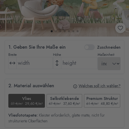
1. Geben Sie Ihre Maße ein
Zuschneiden
Breite
Höhe
Maßeinheit
2. Material auswählen
Welches soll ich wählen?
Vlies
Selbstklebende
Premium Struktur
37 €/m²
29,60 €/m²
47 €/m²
37,60 €/m²
61 €/m²
48,80 €/m²
44
Vliesfototapete:
Kleister erforderlich, glatte matte, nicht für
strukturierte Oberflächen