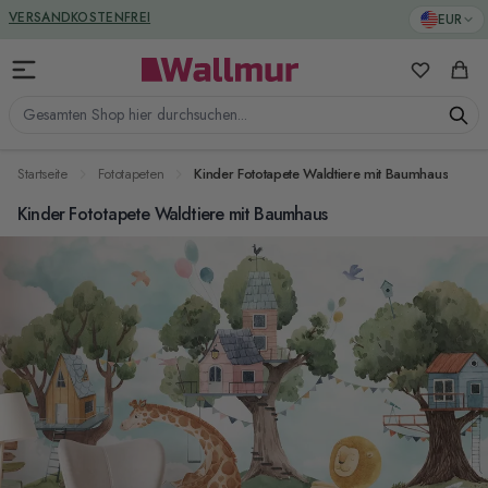
Zum Inhalt springen
GREENGUARD ZERTIFIZIERT
EUR
VERSANDKOSTENFREI
Meine Favo
Ware
Gesamten Shop hier durchsuchen...
Startseite
Fototapeten
Kinder Fototapete Waldtiere mit Baumhaus
Kinder Fototapete Waldtiere mit Baumhaus