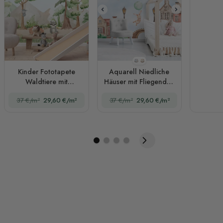
Stil 1
Stil 2
Kinder Fototapete
Aquarell Niedliche
Waldtiere mit
Häuser mit Fliegenden
fliegenden Tieren
Tieren Fototapete für
37 €/m²
29,60 €/m²
37 €/m²
29,60 €/m²
Kinder