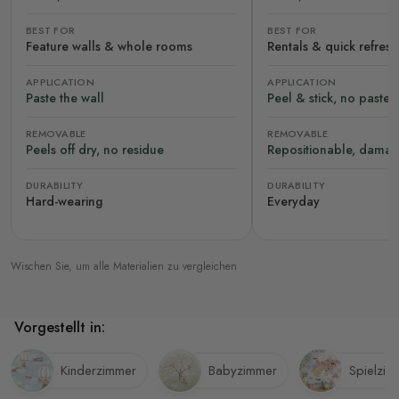
BEST FOR
BEST FOR
Feature walls & whole rooms
Rentals & quick refres
APPLICATION
APPLICATION
Paste the wall
Peel & stick, no paste
REMOVABLE
REMOVABLE
Peels off dry, no residue
Repositionable, damag
DURABILITY
DURABILITY
Hard-wearing
Everyday
Wischen Sie, um alle Materialien zu vergleichen
Vorgestellt in:
Kinderzimmer
Babyzimmer
Spielzim