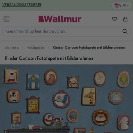
Zum Inhalt springen
GREENGUARD ZERTIFIZIERT
EUR
VERSANDKOSTENFREI
Meine Favo
Ware
Gesamten Shop hier durchsuchen...
Startseite
Fototapeten
Kinder Cartoon Fototapete mit Bilderrahmen
Kinder Cartoon Fototapete mit Bilderrahmen