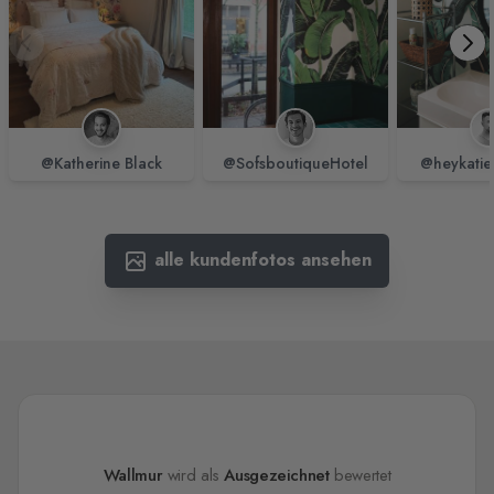
@Katherine Black
@SofsboutiqueHotel
@heykatie
alle kundenfotos ansehen
Wallmur
wird als
Ausgezeichnet
bewertet