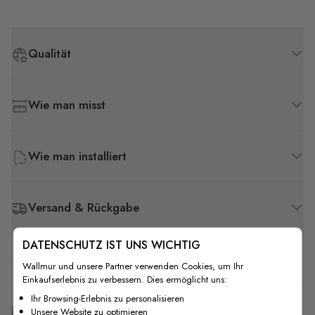
Qualität
Wie man misst
Wie man installiert
Versand & Rückgabe
DATENSCHUTZ IST UNS WICHTIG
F.A.Q
Wallmur und unsere Partner verwenden Cookies, um Ihr
Einkaufserlebnis zu verbessern. Dies ermöglicht uns:
Ihr Browsing-Erlebnis zu personalisieren
Kostenlose Anpassung
Unsere Website zu optimieren