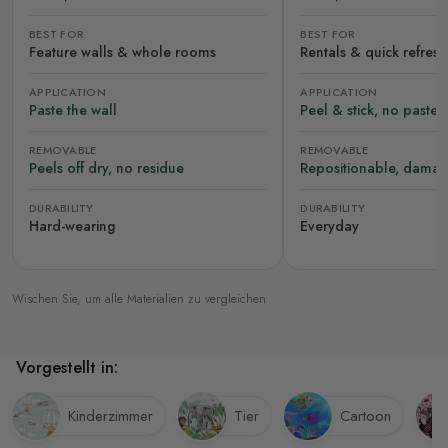
BEST FOR
BEST FOR
Feature walls & whole rooms
Rentals & quick refres
APPLICATION
APPLICATION
Paste the wall
Peel & stick, no paste
REMOVABLE
REMOVABLE
Peels off dry, no residue
Repositionable, damag
DURABILITY
DURABILITY
Hard-wearing
Everyday
Wischen Sie, um alle Materialien zu vergleichen
Vorgestellt in:
Kinderzimmer
Tier
Cartoon