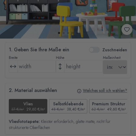
1. Geben Sie Ihre Maße ein
Zuschneiden
Breite
Höhe
Maßeinheit
2. Material auswählen
Welches soll ich wählen?
Vlies
Selbstklebende
Premium Struktur
37 €/m²
29,60 €/m²
48 €/m²
38,40 €/m²
62 €/m²
49,60 €/m²
44
Vliesfototapete:
Kleister erforderlich, glatte matte, nicht für
strukturierte Oberflächen