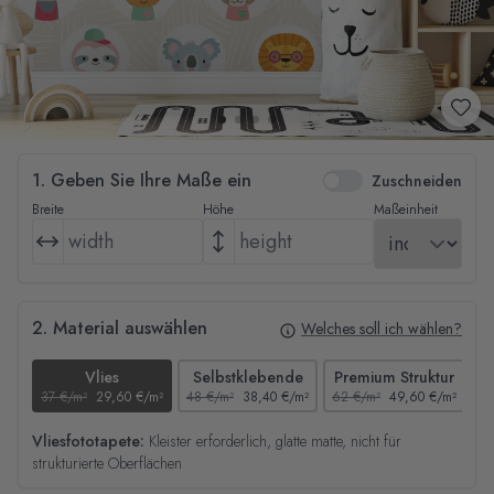
1. Geben Sie Ihre Maße ein
Zuschneiden
Breite
Höhe
Maßeinheit
2. Material auswählen
Welches soll ich wählen?
Vlies
Selbstklebende
Premium Struktur
37 €/m²
29,60 €/m²
48 €/m²
38,40 €/m²
62 €/m²
49,60 €/m²
44
Vliesfototapete:
Kleister erforderlich, glatte matte, nicht für
strukturierte Oberflächen