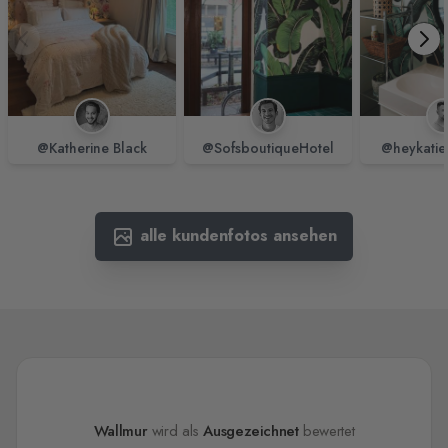
@Katherine Black
@SofsboutiqueHotel
@heykatie
alle kundenfotos ansehen
Wallmur
wird als
Ausgezeichnet
bewertet