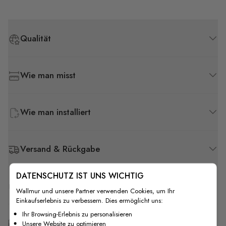
Qualität
Wie man misst
Wie man installiert
Versand & Rückgabe
DATENSCHUTZ IST UNS WICHTIG
F.A.Q
Wallmur und unsere Partner verwenden Cookies, um Ihr
Einkaufserlebnis zu verbessern. Dies ermöglicht uns:
Ihr Browsing-Erlebnis zu personalisieren
Kostenlose Anpassung
Unsere Website zu optimieren