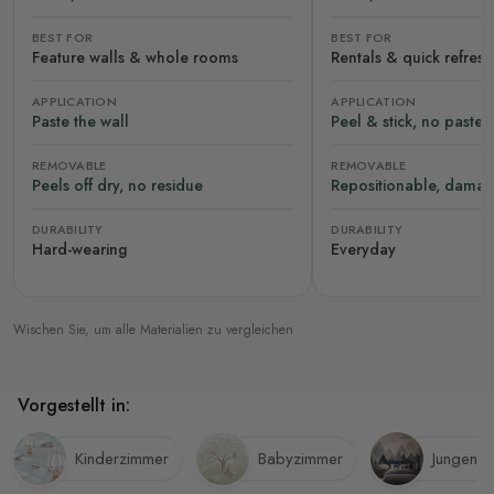
BEST FOR
BEST FOR
Feature walls & whole rooms
Rentals & quick refres
APPLICATION
APPLICATION
Paste the wall
Peel & stick, no paste
REMOVABLE
REMOVABLE
Peels off dry, no residue
Repositionable, damag
DURABILITY
DURABILITY
Hard-wearing
Everyday
Wischen Sie, um alle Materialien zu vergleichen
Vorgestellt in:
Kinderzimmer
Babyzimmer
Jungenz