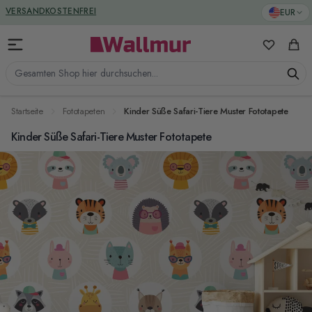
Zum Inhalt springen
GREENGUARD ZERTIFIZIERT
EUR
VERSANDKOSTENFREI
Meine Favo
Ware
Gesamten Shop hier durchsuchen...
Startseite
Fototapeten
Kinder Süße Safari-Tiere Muster Fototapete
Kinder Süße Safari-Tiere Muster Fototapete