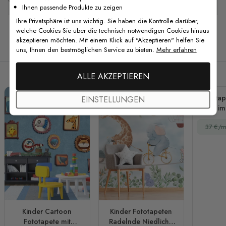
Ihnen passende Produkte zu zeigen
Ihre Privatsphäre ist uns wichtig. Sie haben die Kontrolle darüber,
welche Cookies Sie über die technisch notwendigen Cookies hinaus
akzeptieren möchten. Mit einem Klick auf "Akzeptieren" helfen Sie
Verwandte Produkte
uns, Ihnen den bestmöglichen Service zu bieten.
Mehr erfahren
ALLE AKZEPTIEREN
Fototap
EINSTELLUNGEN
Tiere i
mi
37 €/m
Kinder Cartoon
Kinder Fototapeten
Fototapete mit
Radelnde Niedliche