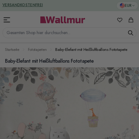
Zum Inhalt springen
GREENGUARD ZERTIFIZIERT
EUR
VERSANDKOSTENFREI
Meine Favo
Ware
Gesamten Shop hier durchsuchen...
Startseite
Fototapeten
Baby-Elefant mit Heißluftballons Fototapete
Baby-Elefant mit Heißluftballons Fototapete