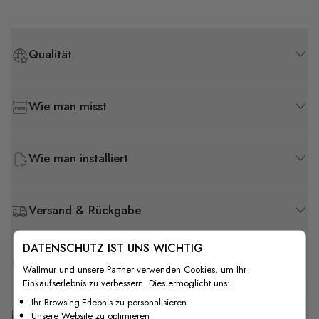
Qualität
Wie man misst
Wie man installiert
Versand & Rückgabe
DATENSCHUTZ IST UNS WICHTIG
F.A.Q
Wallmur und unsere Partner verwenden Cookies, um Ihr
Einkaufserlebnis zu verbessern. Dies ermöglicht uns:
Ihr Browsing-Erlebnis zu personalisieren
Kostenlose Anpassung
Unsere Website zu optimieren