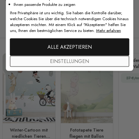
Ihnen passende Produkte zu zeigen
Ihre Privatsphäre ist uns wichtig. Sie haben die Kontrolle darüber,
welche Cookies Sie über die technisch notwendigen Cookies hinaus
akzeptieren möchten. Mit einem Klick auf "Akzeptieren" helfen Sie
Verwandte Produkte
uns, Ihnen den bestmöglichen Service zu bieten.
Mehr erfahren
ALLE AKZEPTIEREN
Kinde
EINSTELLUNGEN
Wal
B
37 €/m
Winter-Cartoon mit
Fototapete Tiere
niedlichen Tieren
fliegen mit Ballon