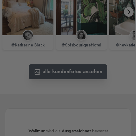
@Katherine Black
@SofsboutiqueHotel
@heykatie
alle kundenfotos ansehen
Wallmur
wird als
Ausgezeichnet
bewertet