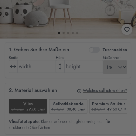
1. Geben Sie Ihre Maße ein
Zuschneiden
Breite
Höhe
Maßeinheit
2. Material auswählen
Welches soll ich wählen?
Vlies
Selbstklebende
Premium Struktur
37 €/m²
29,60 €/m²
48 €/m²
38,40 €/m²
62 €/m²
49,60 €/m²
44
Vliesfototapete:
Kleister erforderlich, glatte matte, nicht für
strukturierte Oberflächen