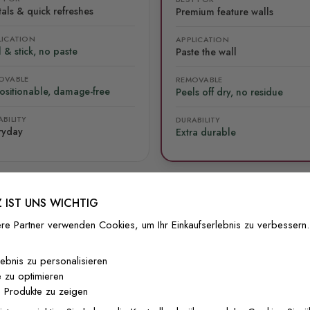
als & quick refreshes
Premium feature walls
LICATION
APPLICATION
 & stick, no paste
Paste the wall
OVABLE
REMOVABLE
ositionable, damage-free
Peels off dry, no residue
BILITY
DURABILITY
ryday
Extra durable
 IST UNS WICHTIG
re Partner verwenden Cookies, um Ihr Einkaufserlebnis zu verbessern.
lliert
Versand & Rückgabe
F.A.Q
Ko
lebnis zu personalisieren
 zu optimieren
 Produkte zu zeigen