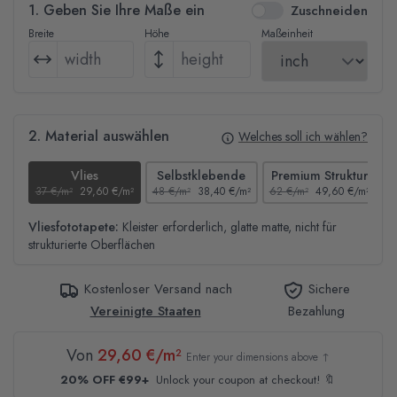
1. Geben Sie Ihre Maße ein
Zuschneiden
Breite
Höhe
Maßeinheit
2. Material auswählen
Welches soll ich wählen?
Vlies
Selbstklebende
Premium Struktur
37 €/m²
29,60 €/m²
48 €/m²
38,40 €/m²
62 €/m²
49,60 €/m²
4
Vliesfototapete:
Kleister erforderlich, glatte matte, nicht für
strukturierte Oberflächen
Kostenloser Versand nach
Sichere
Vereinigte Staaten
Bezahlung
Von
29,60 €/m²
Enter your dimensions above ↑
20% OFF €99+
Unlock your coupon at checkout! 🔖