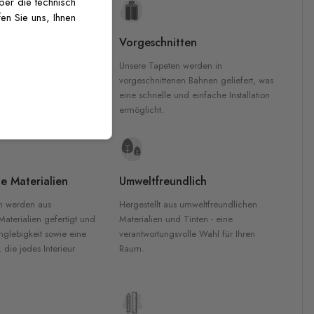
über die technisch
en Sie uns, Ihnen
uckqualität
Vorgeschnitten
che Druckqualität.
Unsere Tapeten werden in
 GREENGUARD Gold-
vorgeschnittenen Bahnen geliefert, was
inten für garantierte
eine schnelle und einfache Installation
Innenräumen.
ermöglicht.
e Materialien
Umweltfreundlich
n werden aus
Hergestellt aus umweltfreundlichen
aterialien gefertigt und
Materialien und Tinten - eine
nglebigkeit sowie eine
verantwortungsvolle Wahl für Ihren
, die jedes Interieur
Raum.