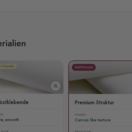
rialien
r Friendly
EMPFOHLEN
lbstklebende
Premium Struktur
SH
FINISH
te, smooth
Canvas like texture
T FOR
BEST FOR