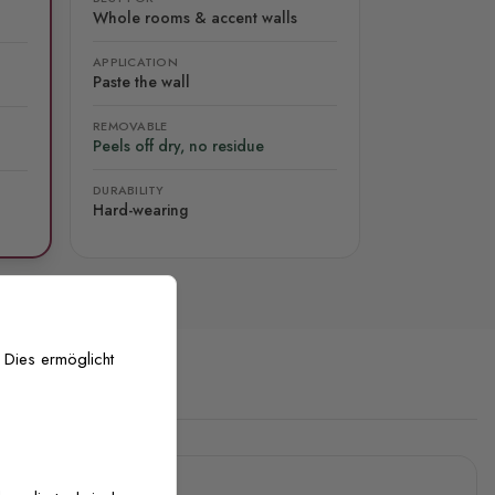
Whole rooms & accent walls
APPLICATION
Paste the wall
REMOVABLE
Peels off dry, no residue
DURABILITY
Hard-wearing
 Dies ermöglicht
stenlose Anpassung