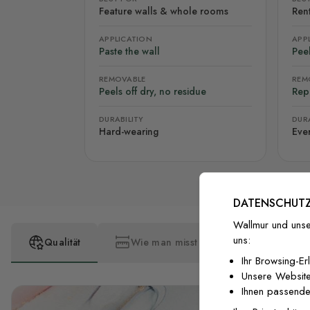
Feature walls & whole rooms
Rent
APPLICATION
APP
Paste the wall
Peel
REMOVABLE
REM
Peels off dry, no residue
Rep
DURABILITY
DURA
Hard-wearing
Eve
DATENSCHUTZ
Wallmur und unse
uns:
Qualität
Wie man misst
Wie man insta
Ihr Browsing-Er
Unsere Website
Ihnen passende