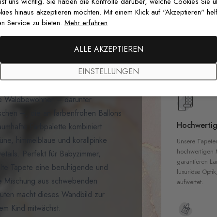
 ist uns wichtig. Sie haben die Kontrolle darüber, welche Cookies Sie 
es hinaus akzeptieren möchten. Mit einem Klick auf "Akzeptieren" helf
n Service zu bieten.
Mehr erfahren
Premium-Dr
Außergewöhnli
ALLE AKZEPTIEREN
Gedruckt mit
zertifizierten T
EINSTELLUNGEN
nserer
Fototapete Süße Tiere mit
Sicherheit in 
s die Magie des Waldes zum Leben
he Waldbewohner – darunter
schen –, die an farbenfrohen Ballons
Hochwertig
aumhafte Farbpalette kombiniert
üne, himmelblaue und korallpinke
Unsere Tapete
hochwertigen M
tails. Perfekt für Babyzimmer,
garantieren La
elte Tapete eine beruhigende und
luxuriöse Optik
nde Mischung aus schwebenden
aufwertet.
Blüten macht dieses Wandbild zur
rem Kind mitwächst.