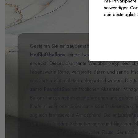
Ihre Privatsphäre
notwendigen Cooki
den bestmögliche
Gestalten Sie ein zauberhaftes Kinderzimmer mit u
Heißluftballons
, einem bezaubernden Design, da
erweckt! Dieses charmante Wandbild zeigt niedlic
liebenswerte Rehe, verspielte Bären und sanfte Hä
und zarten Blütenblättern elegant schweben. Die tr
zarte Pastelltöne
mit fröhlichen Akzenten: Minzgr
Ballons tanzen neben cremefarbenen und gelben De
Kinderzimmer oder Spielräume schafft diese verspi
zugleich fantasievolle Atmosphäre. Die entzücke
Tieren, flatternden Schmetterlingen und filigranen 
idealen Wahl für einen liebevollen Raum, der mit Ih