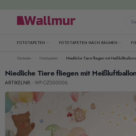
Zum Inhalt springen
Gesa
FOTOTAPETEN
FOTOTAPETEN NACH RÄUMEN
F
Startseite
Fototapeten
Niedliche Tiere fliegen mit Heißluftballon
Niedliche Tiere fliegen mit Heißluftball
ARTIKELNR.:
WP-OZ000006